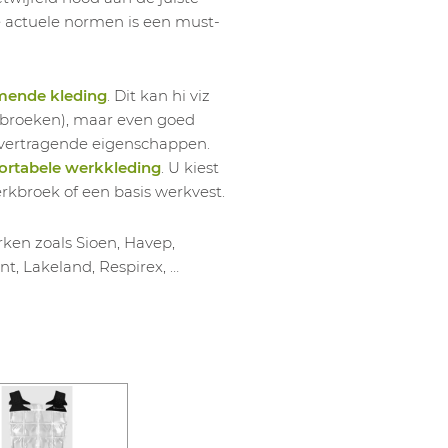
le actuele normen is een must-
mende kleding
. Dit kan hi viz
werkbroeken), maar even goed
mvertragende eigenschappen.
rtabele werkkleding
. U kiest
erkbroek of een basis werkvest.
ken zoals Sioen, Havep,
nt, Lakeland, Respirex, …