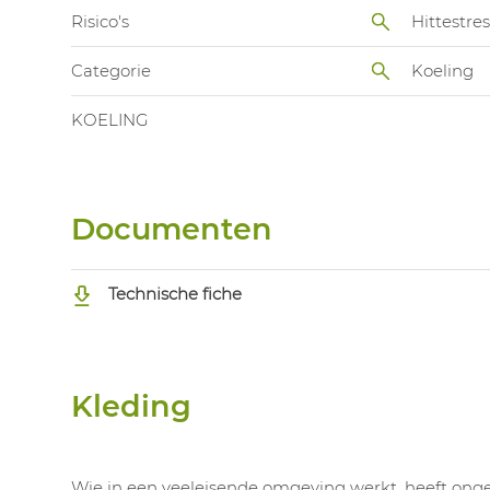
Risico's
Hittestres
Categorie
Koeling
KOELING
Documenten
Technische fiche
Kleding
Wie in een veeleisende omgeving werkt, heeft onget