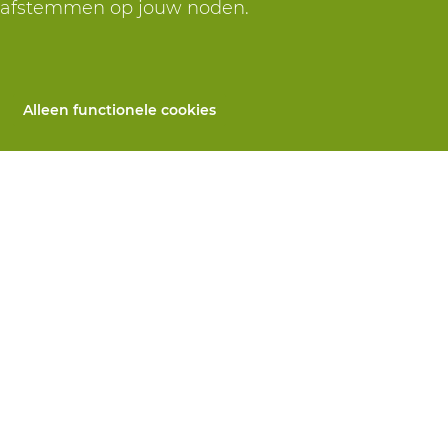
r afstemmen op jouw noden.
Alleen functionele cookies
Alle producten
llen
PBM's op maat
 herstelling
Handbescherming
ices
Voetbescherming
n
Beschermende kleding
utomaten
 Wij helpen je verder