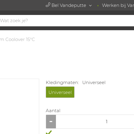
Bel Vandeputte
Werken bij Va
m Coolover 15°C
Kledingmaten:
Universeel
Universeel
Aantal