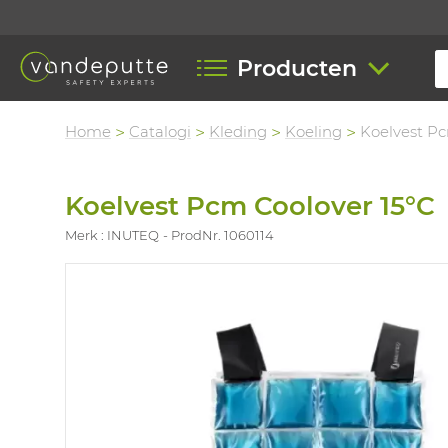
Producten
Home
Catalogi
Kleding
Koeling
Koelvest Pc
Koelvest Pcm Coolover 15°C
Merk : INUTEQ
ProdNr. 1060114