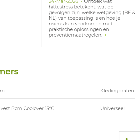
24-Mar-2026
Ontdek wat
hittestress betekent, wat de
gevolgen zijn, welke wetgeving (BE &
NL) van toepassing is en hoe je
risico’s kan voorkomen met
praktische oplossingen en
preventiemaatregelen.
mers
am
Kledingmaten
lvest Pcm Coolover 15°C
Universeel