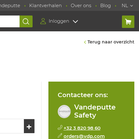
ndeputte
Klantverhalen
Over ons
Blog
NL
Inloggen
Terug naar overzicht
Contacteer ons:
Vandeputte
Safety
+32 3 820 98 60
orders@vdp.com