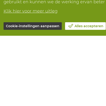
gebruikt en kunnen we de werking ervan bete
Klik hier voor meer uitleg
Cookie-instellingen aanpassen
Alles accepteren
Over Vandeputte
Alle diensten
Blog
Online beste
Contacteer ons
Onderhoud en
Maak een afspraak 📆
Aanmeetserv
Maatschappelijk Verantwoord
Bedrukkinge
Ondernemen
Distributiea
Werken bij Vandeputte
Advies nodig?
Retourformulier