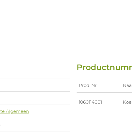
Productnum
Prod. Nr.
Na
1060114001
Koe
te Algemeen
s