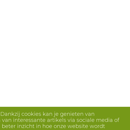
 Dankzij cookies kan je genieten van
van interessante artikels via sociale media of
 beter inzicht in hoe onze website wordt