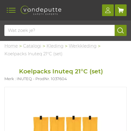
Home
Catalogi
Kleding
Werkkleding
Koelpacks Inuteq 21°C (set)
Koelpacks Inuteq 21°C (set)
Merk : INUTEQ
ProdNr. 1037604