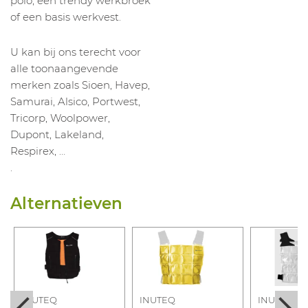
polo, een trendy werkbroek
of een basis werkvest.
U kan bij ons terecht voor
alle toonaangevende
merken zoals Sioen, Havep,
Samurai, Alsico, Portwest,
Tricorp, Woolpower,
Dupont, Lakeland,
Respirex, …
.
Alternatieven
INUTEQ
INUTEQ
INUTEQ