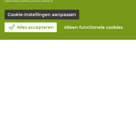
Cookie-instellingen aanpassen
Alles accepteren
Alleen functionele cookies
Over Vandeputte
Blog
Contacteer ons
Maak een afspraak 📆
Maatschappelijk Verantwoord Ondernemen
Werken bij Vandeputte
Retourformulier
Alle diensten
Online bestellen