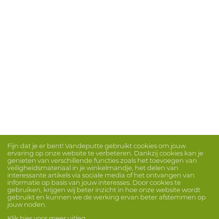
Fijn dat je er bent! Vandeputte gebruikt cookies om jouw
ervaring op onze website te verbeteren. Dankzij cookies kan je
genieten van verschillende functies zoals het toevoegen van
veiligheidsmateriaal in je winkelmandje, het delen van
interessante artikels via sociale media of het ontvangen van
informatie op basis van jouw interesses. Door cookies te
gebruiken, krijgen wij beter inzicht in hoe onze website wordt
gebruikt en kunnen we de werking ervan beter afstemmen op
jouw noden.
Klik hier voor meer uitleg