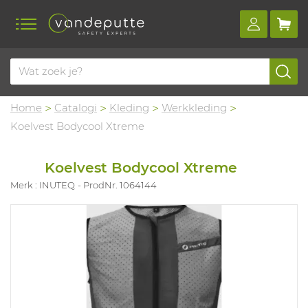
Home
Catalogi
Kleding
Werkkleding
Koelvest Bodycool Xtreme
Koelvest Bodycool Xtreme
Merk : INUTEQ
ProdNr. 1064144