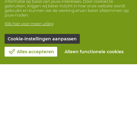
informatie op basis van jouw interesses. Door cookies te
gebruiken, krijgen wij beter inzicht in hoe onze website wordt
gebruikt en kunnen we de werking ervan beter afstemmen op
jouw noden.
Klik hier voor meer uitleg
Cookie-instellingen aanpassen
Alles accepteren
Alleen functionele cookies
Over Vandeputte
Blog
Contacteer ons
Maak een afspraak 📆
Maatschappelijk Verantwoord Ondernemen
Werken bij Vandeputte
Retourformulier