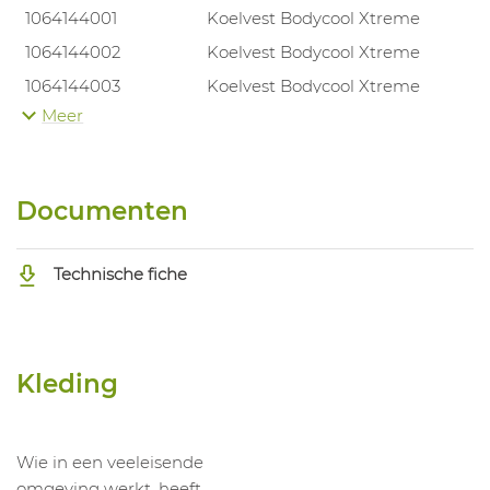
1064144001
Koelvest Bodycool Xtreme
1064144002
Koelvest Bodycool Xtreme
1064144003
Koelvest Bodycool Xtreme
Meer
1064144004
Koelvest Bodycool Xtreme
1064144005
Koelvest Bodycool Xtreme
1064144006
Koelvest Bodycool Xtreme
Documenten
1064144007
Koelvest Bodycool Xtreme
1064144008
Koelvest Bodycool Xtreme
Technische fiche
Kleding
Wie in een veeleisende
omgeving werkt, heeft