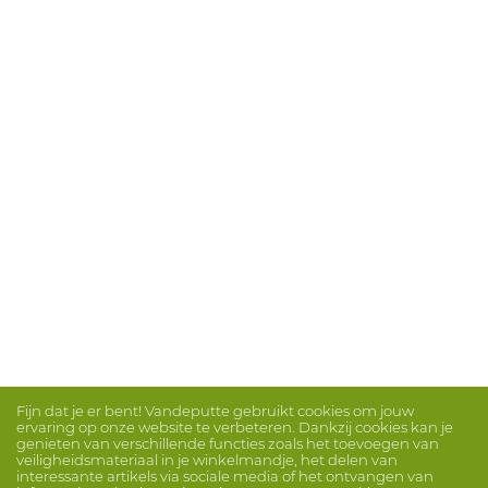
Fijn dat je er bent! Vandeputte gebruikt cookies om jouw
ervaring op onze website te verbeteren. Dankzij cookies kan je
genieten van verschillende functies zoals het toevoegen van
veiligheidsmateriaal in je winkelmandje, het delen van
interessante artikels via sociale media of het ontvangen van