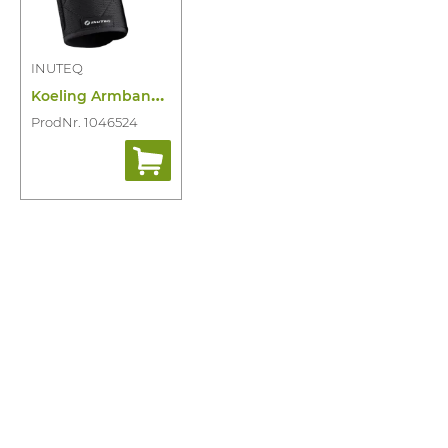
INUTEQ
K
oeling Armbanden Wristcool (paar)
ProdNr. 1046524