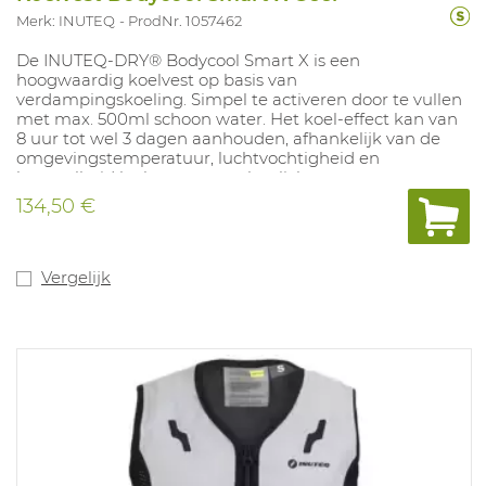
Merk: INUTEQ
ProdNr. 1057462
De INUTEQ-DRY® Bodycool Smart X is een
hoogwaardig koelvest op basis van
verdampingskoeling. Simpel te activeren door te vullen
met max. 500ml schoon water. Het koel-effect kan van
8 uur tot wel 3 dagen aanhouden, afhankelijk van de
omgevingstemperatuur, luchtvochtigheid en
hoeveelheid luchtstroom op het lichaam.
134,50 €
Beschikbare maten: XS-5XL
Beschikbare kleuren: zwart, grijs en geel
Vergelijk