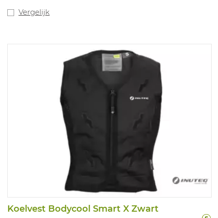
Vergelijk
Koelvest Bodycool Smart X Zwart