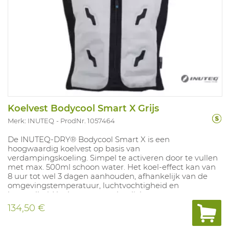
Koelvest Bodycool Smart X Grijs
Merk: INUTEQ
ProdNr. 1057464
De INUTEQ-DRY® Bodycool Smart X is een
hoogwaardig koelvest op basis van
verdampingskoeling. Simpel te activeren door te vullen
met max. 500ml schoon water. Het koel-effect kan van
8 uur tot wel 3 dagen aanhouden, afhankelijk van de
omgevingstemperatuur, luchtvochtigheid en
hoeveelheid luchtstroom op het lichaam.
134,50 €
Beschikbare maten: XS-XXL
Beschikbare kleuren: zwart, grijs en geel