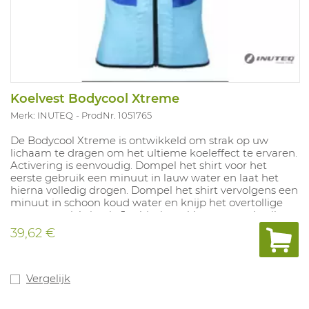
Koelvest Bodycool Xtreme
Merk: INUTEQ
ProdNr. 1051765
De Bodycool Xtreme is ontwikkeld om strak op uw
lichaam te dragen om het ultieme koeleffect te ervaren.
Activering is eenvoudig. Dompel het shirt voor het
eerste gebruik een minuut in lauw water en laat het
hierna volledig drogen. Dompel het shirt vervolgens een
minuut in schoon koud water en knijp het overtollige
water voorzichtig uit. Je shirt is nu klaar voor gebruik en
zal je een aantal uren comfortabel koel houden. Bewaar
39,62 €
je shirt in de speciale opbergkoker. Het kan vochtig
worden bewaard ( bij voldoende ventilatie)of worden
opgehangen om te drogen. Het shirt (koelpaneel) wordt
hard als het volledig is gedroogd. 1) Dompel in water 2)
Vergelijk
Knijp het overtollige water voorzichtig uit 3) Geniet van
de directe koeling