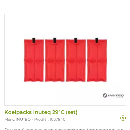
Koelpacks Inuteq 29°C (set)
Merk: INUTEQ
ProdNr. 1037840
Set van 4 koelpacks op een constante temperatuur van