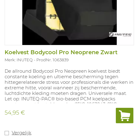
Koelvest Bodycool Pro Neoprene Zwart
Merk: INUTEQ
ProdNr. 1063839
De allround Bodycool Pro Neopreen koelvest biedt
constante koeling en ultieme bescherming tegen
hittegerelateerde stress voor professionals die werken in
extreme hitte, vooral wanneer zij beschermende,
luchtdichte kleding moeten dragen. Universele maat.
Let op: INUTEQ-PAC® bio-based PCM koelpacks
moeten apart besteld worden.(15°C: 1063843, 21°C:
1063844, 24°C: 1063845, 29°C: 1063846)
54,95 €
Vergelijk