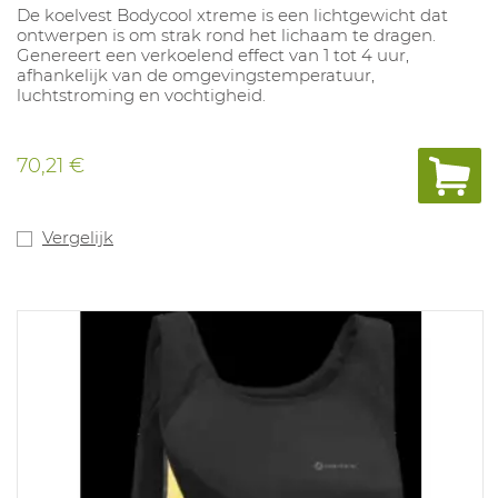
De koelvest Bodycool xtreme is een lichtgewicht dat
ontwerpen is om strak rond het lichaam te dragen.
Genereert een verkoelend effect van 1 tot 4 uur,
afhankelijk van de omgevingstemperatuur,
luchtstroming en vochtigheid.
70,21 €
Vergelijk