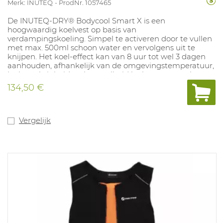
Merk: INUTEQ
ProdNr. 1057465
De INUTEQ-DRY® Bodycool Smart X is een
hoogwaardig koelvest op basis van
verdampingskoeling. Simpel te activeren door te vullen
met max. 500ml schoon water en vervolgens uit te
knijpen. Het koel-effect kan van 8 uur tot wel 3 dagen
aanhouden, afhankelijk van de omgevingstemperatuur,
luchtvochtigheid en hoeveelheid luchtstroom op het
lichaam.
134,50 €
Vergelijk