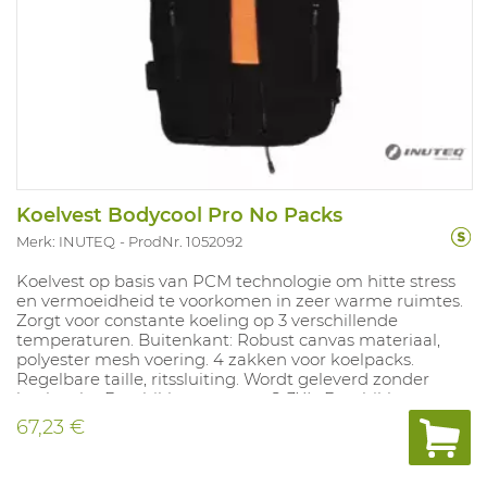
Koelvest Bodycool Pro No Packs
Merk: INUTEQ
ProdNr. 1052092
Koelvest op basis van PCM technologie om hitte stress
en vermoeidheid te voorkomen in zeer warme ruimtes.
Zorgt voor constante koeling op 3 verschillende
temperaturen. Buitenkant: Robust canvas materiaal,
polyester mesh voering. 4 zakken voor koelpacks.
Regelbare taille, ritssluiting. Wordt geleverd zonder
koelpacks. Beschikbare maten: S-3XL. Beschikbare
kleur: zwart.
67,23 €