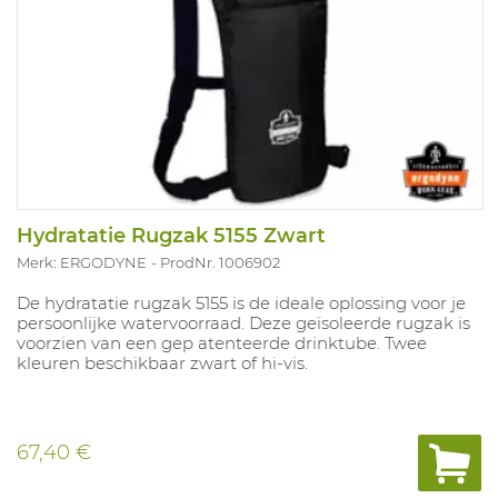
Hydratatie Rugzak 5155 Zwart
Merk: ERGODYNE
ProdNr. 1006902
De hydratatie rugzak 5155 is de ideale oplossing voor je
persoonlijke watervoorraad. Deze geïsoleerde rugzak is
voorzien van een gep atenteerde drinktube. Twee
kleuren beschikbaar zwart of hi-vis.
67,40 €