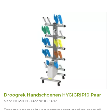
Droogrek Handschoenen HYGIGRIP10 Paar
Merk: NOVVEN
ProdNr. 1065692
Droogrek gemaakt van epoxygecoat staal en roestvrij