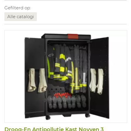
Gefilterd op:
Alle catalogi
Droog-En Antipollutie Kast Novven 3