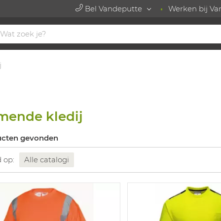
Bel Vandeputte
Werken bij Va
j
ende kledij
ucten gevonden
d op:
Alle catalogi