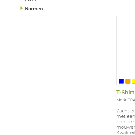
Normen
T-Shir
Merk: T
Zacht en
met een
binnenzi
mouwen 
Kwalitei