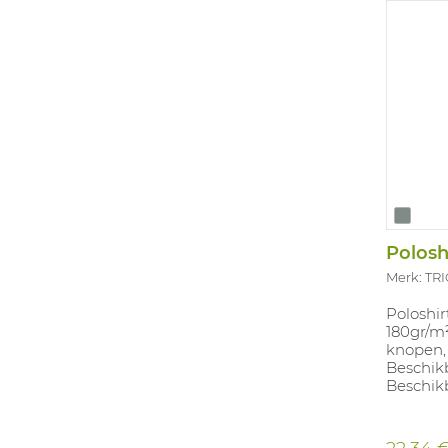
Polosh
Merk: TR
Poloshir
180gr/m²
knopen, 
Beschik
Beschikb