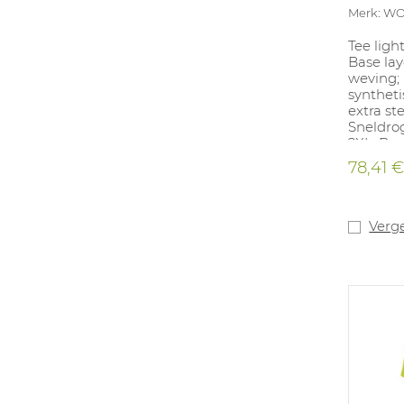
Merk: 
Tee ligh
Base la
weving;
syntheti
extra ste
Sneldro
2XL. Bes
en groe
78,41 
Verge