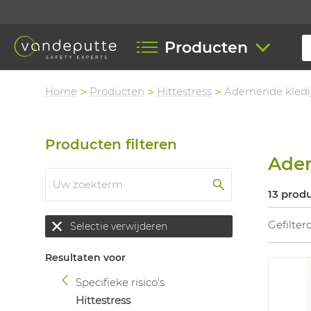
Producten
Home
Producten
Hittestress
Ademende kledi
Producten filteren
Adem
13 prod
Gefilter
Selectie verwijderen
Resultaten voor
Specifieke risico's
Hittestress