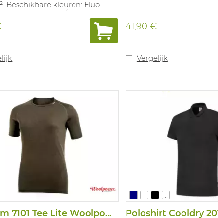
. Beschikbare kleuren: Fluo
ine en fluo oranje/marine.
bare maten: XXS-4XL.
€
41,90 €
lijk
Vergelijk
...
Shirt Km 7101 Tee Lite Woolpower
Poloshirt Cooldry 20