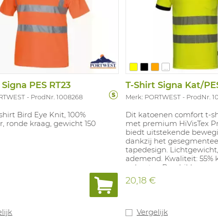
...
t Signa PES RT23
T-Shirt Signa Kat/PE
ORTWEST
ProdNr. 1008268
Merk: PORTWEST
ProdNr. 1
shirt Bird Eye Knit, 100%
Dit katoenen comfort t-sh
r, ronde kraag, gewicht 150
met premium HiVisTex Pr
biedt uitstekende bewegi
dankzij het gesegmente
tapedesign. Lichtgewicht, 
ademend. Kwaliteit: 55% 
polyester. Beschikbare m
Beschikbare kleuren: Fluo
20,18 €
fluo geel / marine, fluo or
fluo oranje / marine. In
overeenstemming met: E
klasse 2.
lijk
Vergelijk