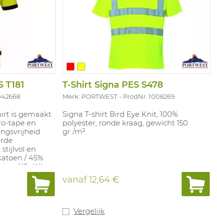
S T181
T-Shirt Signa PES S478
042668
Merk: PORTWEST
ProdNr. 1008269
irt is gemaakt
Signa T-shirt Bird Eye Knit, 100%
o-tape en
polyester, ronde kraag, gewicht 150
ngsvrijheid
gr./m².
erde
stijlvol en
katoen / 45%
aten: XS-4XL.
 geel / zwart,
vanaf
12,64 €
anje / zwart en
N ISO 20471
Vergelijk