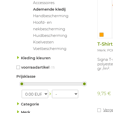
Accessoires
Ademende kledij
Handbescherming
Hoofd- en
nekbescherming
Huidbescherming
Koelvesten
T-Shir
Voetbescherming
Merk: P
Kleding kleuren
Signa T-
polyeste
voorraadartikel
(13)
gr./m².
Prijsklasse
9,75 €
Categorie
Verge
Merk