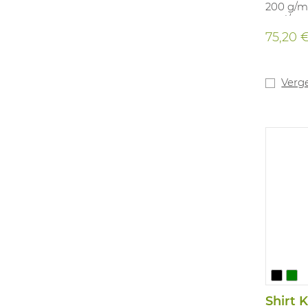
200 g/m²
geel/mar
Beschik
75,20 
Verge