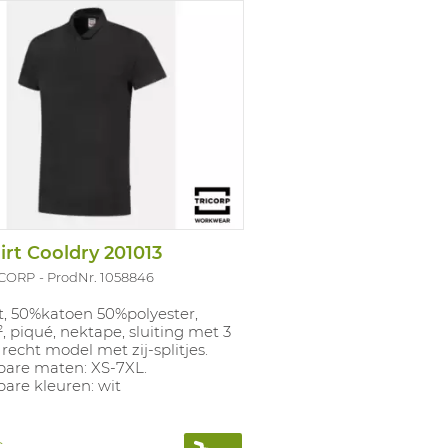
irt Cooldry 201013
ICORP
ProdNr. 1058846
t, 50%katoen 50%polyester,
, piqué, nektape, sluiting met 3
recht model met zij-splitjes.
bare maten: XS-7XL.
are kleuren: wit