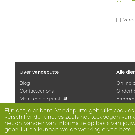
22,34 
Verge
Over Vandeputte
Alle die
Blog
Online b
Contacteer ons
Onderho
Maak een afspraak 📆
Aanmeet
Maatschappelijk Verantwoord
Bedruk
Fijn dat je er bent! Vandeputte gebruikt cookie
Ondernemen
Distrib
verschillende functies zoals het toevoegen van v
Werken bij Vandeputte
Advies n
het ontvangen van informatie op basis van jouw 
gebruikt en kunnen we de werking ervan bete
Retourformulier