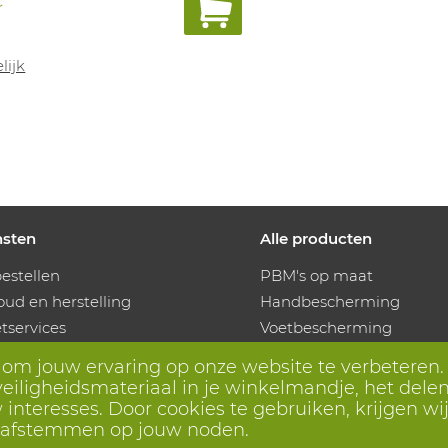
€
lijk
nsten
Alle producten
estellen
PBM's op maat
ud en herstelling
Handbescherming
services
Voetbescherming
kingen
Beschermende kleding
s om jouw ervaring op onze website te verbeteren.
utieautomaten
eiligheidsmateriaal in je winkelmandje, het delen 
odig? Wij helpen je verder
interesses. Door cookies te gebruiken, krijgen wij
r afstemmen op jouw noden.