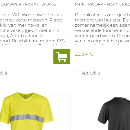
WOOLPOWER
ProdNr. 1049435
Merk: TRICORP
ProdNr. 105
t shirt 7101 Woolpower: Unisex;
Dit poloshirt is zeer gesch
yer met korte mouwen; Platte
moment van het jaar. De s
 Mix van merinowol en
zomer namelijk een ade
sche vezels (geurt niet en is
verkoelende functie, en bli
vig); Anti-bacterieel;
winter goed warm. De pol
gend. Beschikbare maten: XXS-
van een eigentijdse pasv
chikbare kleuren: Zwart, blauw
kraag en is afgerond met s
n.
mouwboorden. Verkrijgbaa
€
22,34 €
kleuren en een brede ma
Kwaliteit: 50% Polyester /
CoolDry, 180 g/m². Beschi
marine, wit, koningsblauw
lijk
Vergelijk
en zwart. Beschikbare ma