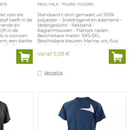
5678
Merk: FALK
ProdNr. 1042085
ikt voor elk
Standaard t-shirt gemaakt uit 100%
tof heeft in de
polyester: - Sneldrogend en ademend -
mende en
Vedergewicht - Nekband -
jft in de
Raglanmouwen - Flatlock naden.
o is voorzien
Beschikbare maten: XXS-5XL.
orm, een slanke
Beschikbare kleuren: Marine, wit, fluo
tijlvolle
geel, rood, oranje, lichtblauw, roze.
r in vijf
vanaf
5,08 €
atrange.
 50% Polyester,
kbare kleuren:
, donkergrijs
Vergelijk
ten: XS-6XL.