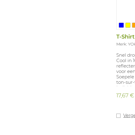
T-Shir
Merk: Y
Snel dro
Cool in 
reflecte
voor ee
Soepele
ton-sur-
Individu
S-3XL. B
17,67 €
geel/mar
Conform
klasse 2.
Verge