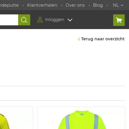
ndeputte
Klantverhalen
Over ons
Blog
NL
Inloggen
Terug naar overzicht