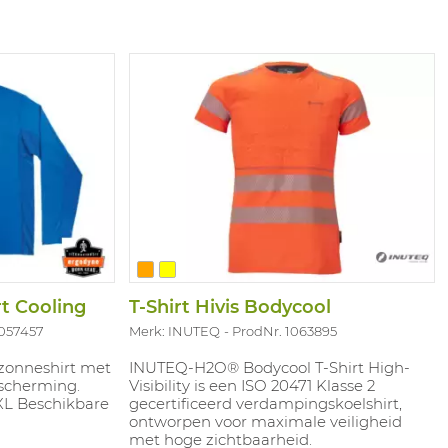
rt Cooling
T-Shirt Hivis Bodycool
1057457
Merk: INUTEQ
ProdNr. 1063895
 zonneshirt met
INUTEQ-H2O® Bodycool T-Shirt High-
scherming.
Visibility is een ISO 20471 Klasse 2
XL Beschikbare
gecertificeerd verdampingskoelshirt,
ontworpen voor maximale veiligheid
met hoge zichtbaarheid.