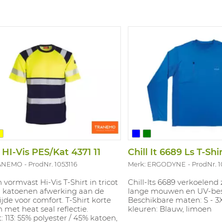
t HI-Vis PES/Kat 4371 11
Chill It 6689 Ls T-Shi
RANEMO
ProdNr. 1053116
Merk: ERGODYNE
ProdNr. 
 vormvast Hi-Vis T-Shirt in tricot
Chill-Its 6689 verkoelend
 katoenen afwerking aan de
lange mouwen en UV-be
jde voor comfort. T-Shirt korte
Beschikbare maten: S - 3
met heat seal reflectie.
kleuren: Blauw, limoen
t: 113: 55% polyester / 45% katoen,