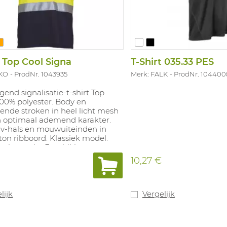
t Top Cool Signa
T-Shirt 035.33 PES
OKO
ProdNr. 1043935
Merk: FALK
ProdNr. 104400
gend signalisatie-t-shirt Top
100% polyester. Body en
rende stroken in heel licht mesh
n optimaal ademend karakter.
 v-hals en mouwuiteinden in
ton ribboord. Klassiek model.
eel verpakt. Beschikbare maten:
eschikbare kleuren: Fluo
10,27 €
ine en fluo oranje/marine.
 aan de norm EN ISO20471:2013
lijk
Vergelijk