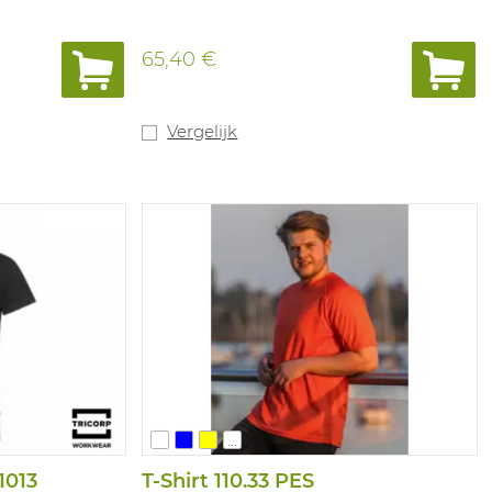
65,40 €
Vergelijk
...
1013
T-Shirt 110.33 PES