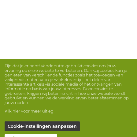
Fijn dat je er bent! Vandeputte gebruikt cookies om jouw
ervaring op onze website te verbeteren. Dankzij cookies kan je
genieten van verschillende functies zoals het toevoegen van
veiligheidsmateriaal in je winkelmandje, het delen van
interessante artikels via sociale media of het ontvangen van
informatie op basis van jouw interesses. Door cookies te
gebruiken, krijgen wij beter inzicht in hoe onze website wordt
gebruikt en kunnen we de werking ervan beter afstemmen op
jouw noden.
Klik hier voor meer uitleg
Cookie-instellingen aanpassen