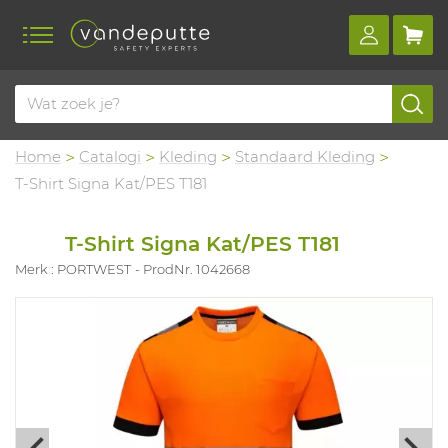
Home
Catalogi
Kleding
Standaard Kleding
T-Shirt Signa Kat/PES T181
T-Shirt Signa Kat/PES T181
Merk : PORTWEST
ProdNr. 1042668