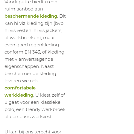
Vandeputte biedt u een
1042668004
T-Shirt Signa Kat/PES T181
XL
ruim aanbod aan
1042668005
T-Shirt Signa Kat/PES T181
XXL
beschermende kleding
. Dit
1042668006
T-Shirt Signa Kat/PES T181
3XL
kan hi viz kleding zijn (bvb.
1042668015
T-Shirt Signa Kat/PES T181
S
hi vis vesten, hi vis jackets,
of werkbroeken), maar
1042668016
T-Shirt Signa Kat/PES T181
M
even goed regenkleding
1042668017
T-Shirt Signa Kat/PES T181
L
conform EN 343, of kleding
1042668018
T-Shirt Signa Kat/PES T181
XL
met vlamvertragende
eigenschappen. Naast
1042668019
T-Shirt Signa Kat/PES T181
XXL
beschermende kleding
1042668020
T-Shirt Signa Kat/PES T181
3XL
leveren we ook
comfortabele
werkkleding
. U kiest zelf of
u gaat voor een klassieke
polo, een trendy werkbroek
of een basis werkvest.
U kan bij ons terecht voor