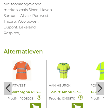
alle toonaangevende
merken zoals Sioen, Havep,
Samurai, Alsico, Portwest,
Tricorp, Woolpower,
Dupont, Lakeland,
Respirex, …
.
Alternatieven
PORTWEST
VAN HEURCK
PORTWES
T
-Shirt Signa PES RT23
T
-Shirt Ambu Sirona 13582
ProdNr. 1008268
ProdNr. 1049870
ProdNr. 10