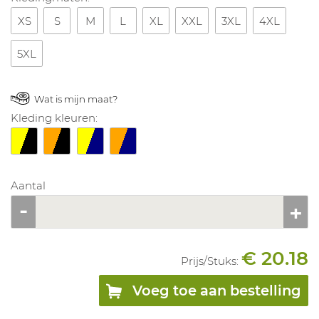
XS
S
M
L
XL
XXL
3XL
4XL
5XL
Wat is mijn maat?
Kleding kleuren:
Aantal
€ 20.18
Prijs/
Stuks
:
Voeg toe aan bestelling