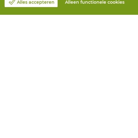
Alles accepteren
Alleen functionele cookies
Over Vandeputte
Blog
Contacteer ons
Maak een afspraak 📆
Maatschappelijk Verantwoord Ondernemen
Werken bij Vandeputte
Retourformulier
Alle diensten
Online bestellen
Onderhoud en herstelling
Aanmeetservices
Bedrukkingen