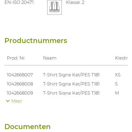
EN-ISO 20471
Klasse: 2
Productnummers
Prod. Nr.
Naam
Kledin
1042668007
T-Shirt Signa Kat/PES T181
XS
1042668008
T-Shirt Signa Kat/PES T181
S
1042668009
T-Shirt Signa Kat/PES T181
M
Meer
1042668010
T-Shirt Signa Kat/PES T181
L
1042668011
T-Shirt Signa Kat/PES T181
XL
1042668012
T-Shirt Signa Kat/PES T181
XXL
Documenten
1042668013
T-Shirt Signa Kat/PES T181
3XL