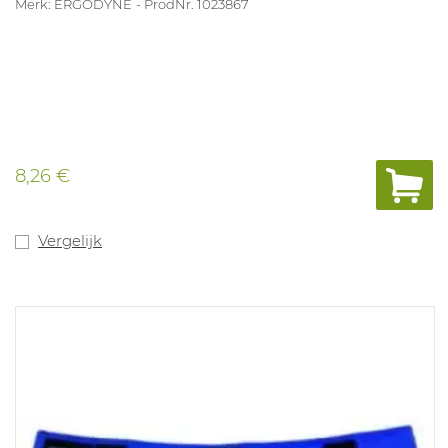
Merk: ERGODYNE
ProdNr. 1023867
8,26 €
Vergelijk