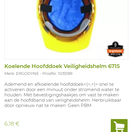
Koelende Hoofddoek Veiligheidshelm 6715
Merk: ERGODYNE
ProdNr. 1035189
Ademend en afkoelende hoofddoek<(>,<)> snel te
activeren door een minuut onder stromend water te
houden. Met bevestigingshaakjes om vast te maken
aan de hoofdband van veiligheidshelm. Herbruikbaar
door opnieuw nat te maken. Geen PBM
6,18 €