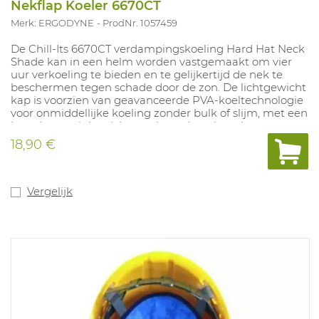
Nekflap Koeler 6670CT
Merk: ERGODYNE
ProdNr. 1057459
De Chill-Its 6670CT verdampingskoeling Hard Hat Neck
Shade kan in een helm worden vastgemaakt om vier
uur verkoeling te bieden en te gelijkertijd de nek te
beschermen tegen schade door de zon. De lichtgewicht
kap is voorzien van geavanceerde PVA-koeltechnologie
voor onmiddellijke koeling zonder bulk of slijm, met een
breed paneel dat zich naar beneden uitstrekt voor
volledige bedekking van de a chterkant van de nek.
18,90 €
Deze helm-nekkap past op de meeste
veiligheidshelmen en veiligheidshelmen en kan
eenvoudig en veilig aan de ophanging worden
bevestigd met twee klittenbandriemen.
Vergelijk