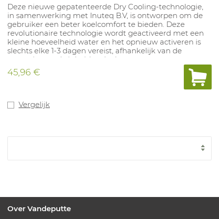
Deze nieuwe gepatenteerde Dry Cooling-technologie,
in samenwerking met Inuteq B.V, is ontworpen om de
gebruiker een beter koelcomfort te bieden. Deze
revolutionaire technologie wordt geactiveerd met een
kleine hoeveelheid water en het opnieuw activeren is
slechts elke 1-3 dagen vereist, afhankelijk van de
omgeving, vochtigheid en luchtstroom.
45,96 €
Vergelijk
Over Vandeputte