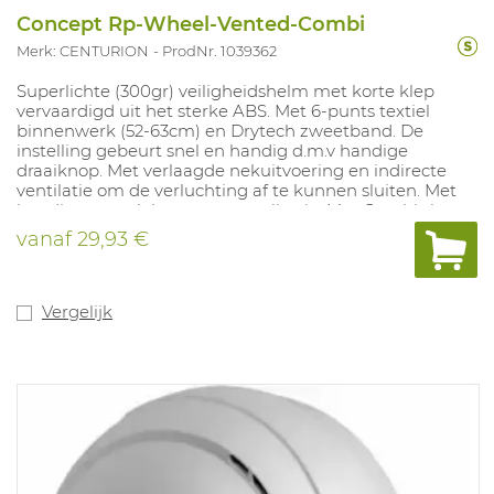
Concept Rp-Wheel-Vented-Combi
Merk: CENTURION
ProdNr. 1039362
Superlichte (300gr) veiligheidshelm met korte klep
vervaardigd uit het sterke ABS. Met 6-punts textiel
binnenwerk (52-63cm) en Drytech zweetband. De
instelling gebeurt snel en handig d.m.v handige
draaiknop. Met verlaagde nekuitvoering en indirecte
ventilatie om de verluchting af te kunnen sluiten. Met
handig oppervlak voor personalisatie. Met Combi slot
voor opbouw van gehoor- en gelaatsbescherming.
vanaf
29,93 €
Kleuren: wit, geel, oranje, rood, blauw, groen, zwart, geel
HiViz en oranje HiViz. Dit artikel is de vervanger van ref.
1000079 - Concept Roofer .
Vergelijk