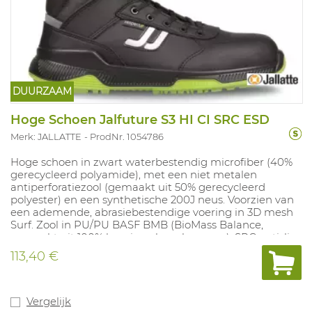
DUURZAAM
Hoge Schoen Jalfuture S3 HI CI SRC ESD
Merk: JALLATTE
ProdNr. 1054786
Hoge schoen in zwart waterbestendig microfiber (40%
gerecycleerd polyamide), met een niet metalen
antiperforatiezool (gemaakt uit 50% gerecycleerd
polyester) en een synthetische 200J neus. Voorzien van
een ademende, abrasiebestendige voering in 3D mesh
Surf. Zool in PU/PU BASF BMB (BioMass Balance,
gemaakt uit 100% hernieuwbare bronnen), SRC antislip,
bestand tegen oliën en zuren. Uitneembare
113,40 €
geperforeerde inlegzool Maxi-Soft Duo Green
samengesteld uit een laag PU Dynamic van BASF® met
thermogevoelig vormgeheugen en een laag BASF®
BioMass Balance Elastopan, dit verbetert de
Vergelijk