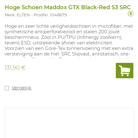
Hoge Schoen Maddox GTX Black-Red S3 SRC
Merk: ELTEN
ProdNr. 1048679
Hoge en zeer lichte veiligheidsschoen in microfiber, met
synthetische antiperforatiezool en stalen 200 joule
beschermneus. Zool in PU/TPU (Infinergy zoolkern),
tevens ESD, uitstekende afvoer van elektriciteit.
Voorzien van een Gore-Tex binnenvoering met een extra
versteviging aan de hiel. SRC Slipvast, antistatisch, olie-
en brandstofbestendig. De gepolsterde tong en schacht
bieden hoog draagcomfort en voorkomen de vorming
131,90 €
van pijnlijke drukpunten. Maten: 40-48.
Vergelijk