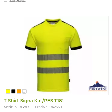
gewichtsverdeling, vermindert drukpunten en
absorbeert en verlicht stress op het lichaam als men
langdurig staat ​​en loopt. 100% metaalvrij. ESD gekeurd.
Maten: 35-48.
...
T-Shirt Signa Kat/PES T181
Merk: PORTWEST
ProdNr. 1042668