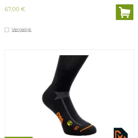
De extra slijtvaste voor- en achterkant zorgt voor veilig
stappen en afrollen van de voet. De zool bevat brede en
67,00 €
diepe afwateringskanalen om vloeistoffen af te drijven
en is ook voorzien van een ladder grip, om de veiligheid
tijdens gebruik van ladders te verhogen. Uitneembare
ergonomische inlegzool in polyurethaan met textiel
Vergelijk
laag. Lakneutraal, geen ftalaten. ESD gekeurd. Maten:
36-49.