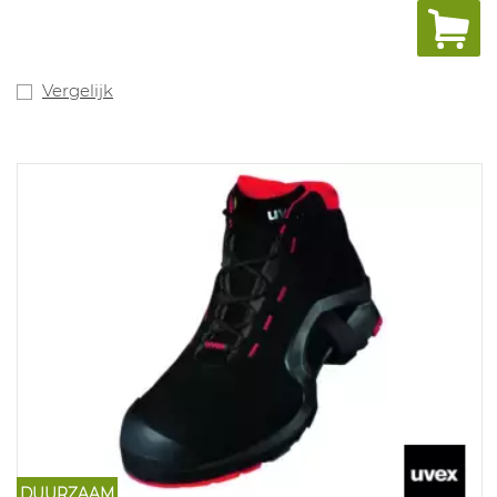
schokabsorptie. Vrij van
phtalaat en sillicone, goed alternatiefvoor de
automotive industrie.
Uitneembare inlegzool met vochtregulerendsysteem
en schokabsorptie.
Vergelijk
Maten: 10, 11, 12: 35-52.
DUURZAAM