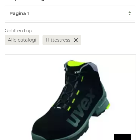
Gefilterd op:
Alle catalogi
Hittestress