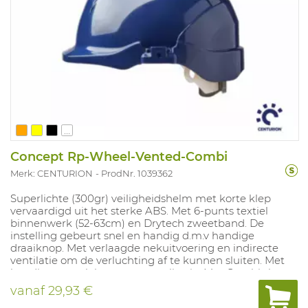
...
Concept Rp-Wheel-Vented-Combi
Merk: CENTURION
ProdNr. 1039362
Superlichte (300gr) veiligheidshelm met korte klep
vervaardigd uit het sterke ABS. Met 6-punts textiel
binnenwerk (52-63cm) en Drytech zweetband. De
instelling gebeurt snel en handig d.m.v handige
draaiknop. Met verlaagde nekuitvoering en indirecte
ventilatie om de verluchting af te kunnen sluiten. Met
handig oppervlak voor personalisatie. Met Combi slot
voor opbouw van gehoor- en gelaatsbescherming.
vanaf
29,93 €
Kleuren: wit, geel, oranje, rood, blauw, groen, zwart, geel