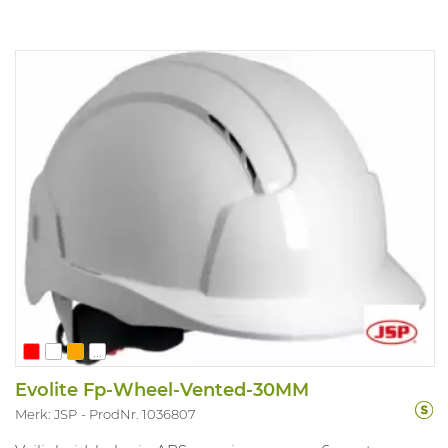
gewichtsverdeling, vermindert drukpunten en
absorbeert en verlicht stress op het lichaam als men
langdurig staat ​​en loopt. 100% metaalvrij. ESD gekeurd.
Maten: 35-48.
...
Evolite Fp-Wheel-Vented-30MM
Merk: JSP
ProdNr. 1036807