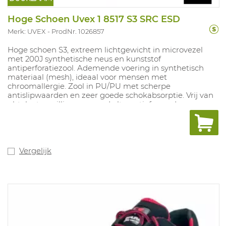
Hoge Schoen Uvex 1 8517 S3 SRC ESD
Merk: UVEX
ProdNr. 1026857
Hoge schoen S3, extreem lichtgewicht in microvezel
met 200J synthetische neus en kunststof
antiperforatiezool. Ademende voering in synthetisch
materiaal (mesh), ideaal voor mensen met
chroomallergie. Zool in PU/PU met scherpe
antislipwaarden en zeer goede schokabsorptie. Vrij van
phtalaat en silliconen, goed alternatief voor de
automotive industrie. Uitneembare inlegzool met
vochtregulerend systeem en schokabsorptie.
Breedtematen: 10, 11, 12 Maten: 35-52.
Vergelijk