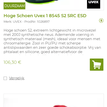
DUURZAAM
Hoge Schoen Uvex 1 8545 S2 SRC ESD
Merk: UVEX
ProdNr. 1026897
Hoge schoen S2, extreem lichtgewicht in microvezel
met 200J synthetische neus. Ademende voering in
synthetisch materiaal (mesh), ideaal voor mensen met
chroomallergie. Zool in PU/PU met scherpe
antislipwaarden en zeer goede schokabsorptie. Vrij van
phtalaat en sillicone, goed alternatiefvoor de
automotive industrie. Uitneembare inlegzool met
vochtregulerendsysteem en schokabsorptie. Maten: 10,
106,30 €
11, 12, 14: 35-52.
Vergelijk