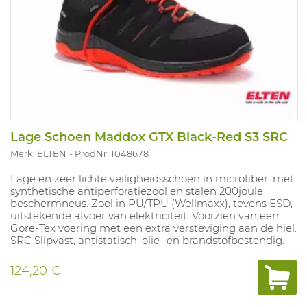
Lage Schoen Maddox GTX Black-Red S3 SRC
Merk: ELTEN
ProdNr. 1048678
Lage en zeer lichte veiligheidsschoen in microfiber, met
synthetische antiperforatiezool en stalen 200joule
beschermneus. Zool in PU/TPU (Wellmaxx), tevens ESD,
uitstekende afvoer van elektriciteit. Voorzien van een
Gore-Tex voering met een extra versteviging aan de hiel.
SRC Slipvast, antistatisch, olie- en brandstofbestendig.
De gepolsterde tong en schacht bieden hoog
draagcomfort en voorkomen de vorming van pijnlijke
124,20 €
drukpunten. Maten: 40-48.