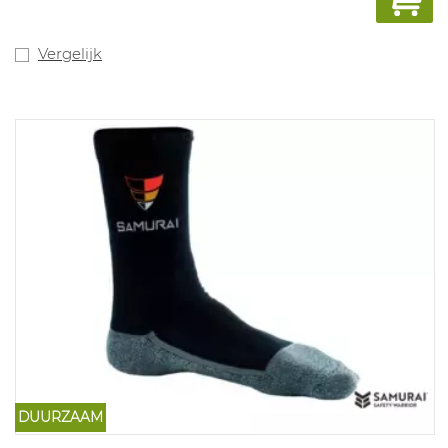
impactenergie (schokdemper) en hoge slipweerstand;
de bovenste laag absorbeert zweet en laat de voet nog
steeds droog. Geparfumeerde zool. Te gebruiken:
Vergelijk
magazijnen, onderhoudswerk, gebouwen, industrieën
in het algemeen. Conform : EN ISO 20345 : 2011
DUURZAAM