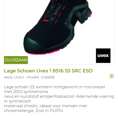
DUURZAAM
Lage Schoen Uvex 1 8516 S3 SRC ESD
Merk: UVEX
ProdNr. 1026838
Lage schoen S3, extreem lichtgewicht in microvezel
met 200J synthetische
neus en kunststof antiperforatiezool. Ademende voering
in synthetisch
materiaal (mesh), ideaal voor mensen met
chroomallergie. Zool in PU/PU
met scherpe antislipwaarden en zeer goede