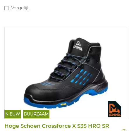
voor: Bescherming tegen licht spatten van lage risico
vloeistoffen en
Vergelijk
gevaarlijke droge deeltjes, verf spuiten, algemene
schoonmaak en
onderhoudswerken, asbestverwijdering en
behandeling, voedingsmiddelen
sector, bescherming tegen oliën en harsen.
prEN 13034 Type 6, EN 13982 Type 5.
NIEUW
DUURZAAM
Hoge Schoen Crossforce X S3S HRO SR