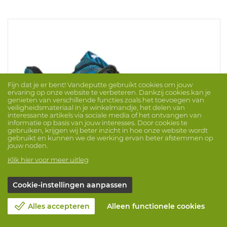
Fijn dat je er bent! Vandeputte gebruikt cookies om jouw
ervaring op onze website te verbeteren. Dankzij cookies kan je
genieten van verschillende functies zoals het toevoegen van
veiligheidsmateriaal in je winkelmandje, het delen van
interessante artikels via sociale media of het ontvangen van
informatie op basis van jouw interesses. Door cookies te
gebruiken, krijgen wij beter inzicht in hoe onze website wordt
gebruikt en kunnen we de werking ervan beter afstemmen op
jouw noden.
Klik hier voor meer uitleg
Cookie-instellingen aanpassen
Lage Schoen Blaze Knit Low S1P HRO SRC
Merk: PUMA
ProdNr. 1052703
Alles accepteren
Alleen functionele cookies
Lage schoen in Safety Knit® textiel. Voorzien van een