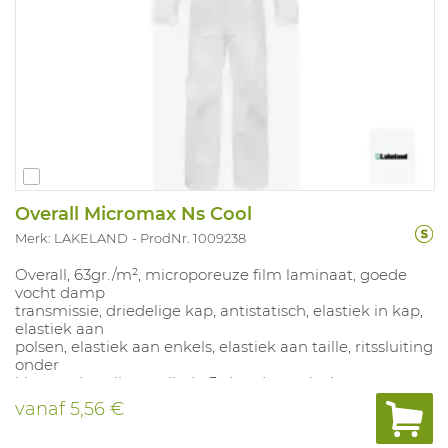
Overall Micromax Ns Cool
Merk: LAKELAND
ProdNr. 1009238
Overall, 63gr./m², microporeuze film laminaat, goede
vocht damp
transmissie, driedelige kap, antistatisch, elastiek in kap,
elastiek aan
polsen, elastiek aan enkels, elastiek aan taille, ritssluiting
onder
klep, naden zijn gestikt in 3-draads overlock en getapet
met stevige
vanaf
5,56 €
band, ademend rugpand in blauwe Safegard.
Beschikbaar in: wit. Geschikt