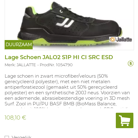
DUURZAAM
Lage Schoen JALO2 S1P HI CI SRC ESD
Merk: JALLATTE
ProdNr. 1054790
Lage schoen in zwart microfiber/velours (50%
gerecycleerd polyester), met een niet metalen
antiperforatiezool (gemaakt uit 50% gerecycleerd
polyester) en een synthetische 200J neus. Voorzien van
een ademende, abrasiebestendige voering in 3D mesh
Surf. Zool in PU/PU BASF BMB (BioMass Balance,
gemaakt uit 100% hernieuwbare bronnen), SRC antislip,
bestand tegen oliën en zuren. Uitneembare
108,10 €
geperforeerde inlegzool Maxi-Soft Duo Green
samengesteld uit een laag PU Dynamic van BASF® met
thermogevoelig vormgeheugen en een laag BASF®
BioMass Balance Elastopan, dit verbetert de
Vergelijk