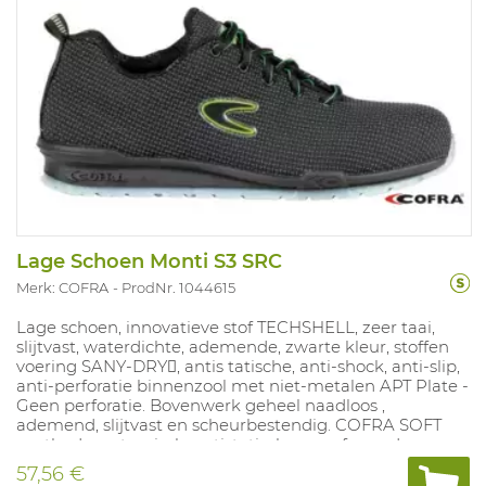
Lage Schoen Monti S3 SRC
Merk: COFRA
ProdNr. 1044615
Lage schoen, innovatieve stof TECHSHELL, zeer taai,
slijtvast, waterdichte, ademende, zwarte kleur, stoffen
voering SANY-DRY, antis tatische, anti-shock, anti-slip,
anti-perforatie binnenzool met niet-metalen APT Plate -
Geen perforatie. Bovenwerk geheel naadloos ,
ademend, slijtvast en scheurbestendig. COFRA SOFT
voetbed, anatomisch, antistatisch, geperforeerd,
geparfumeerd polyurethaan, zacht en comfortabel; de
57,56 €
tekening van de onderste laag zorgt voor absorptie van