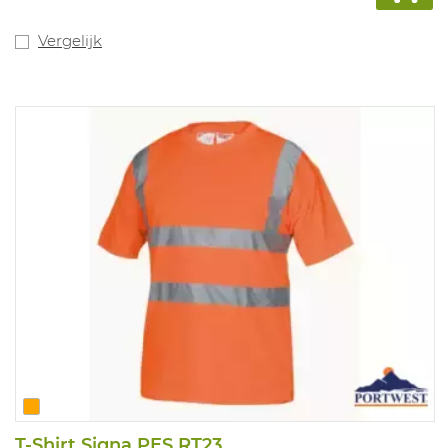
HiViz en oranje HiViz. Dit artikel is de vervanger van ref.
1000079 - Concept Roofer .
Vergelijk
T-Shirt Signa PES RT23