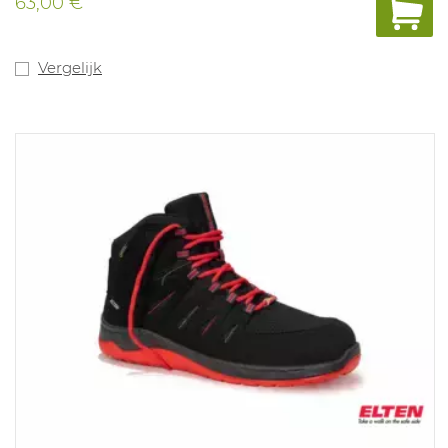
63,00 €
brede en diepe afwateringskanalen om vloeistoffen af
te drijven en is ook voorzien van een ladder grip, om de
veiligheid tijdens gebruik van ladders te verhogen.
Uitneembare ergonomische inlegzool in polyurethaan
Vergelijk
met textiel laag. Lakneutraal, geen ftalaten. ESD
gekeurd. Maten: 36-49.