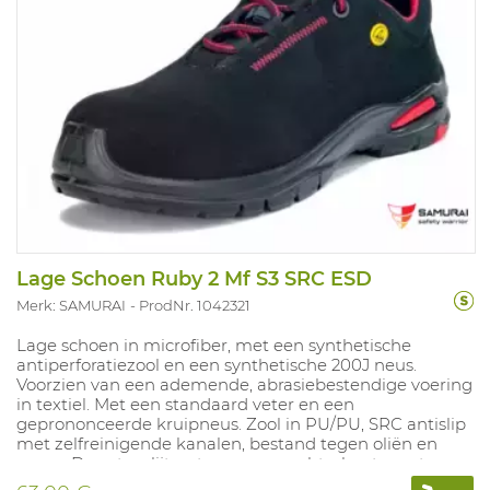
Lage Schoen Ruby 2 Mf S3 SRC ESD
Merk: SAMURAI
ProdNr. 1042321
Lage schoen in microfiber, met een synthetische
antiperforatiezool en een synthetische 200J neus.
Voorzien van een ademende, abrasiebestendige voering
in textiel. Met een standaard veter en een
geprononceerde kruipneus. Zool in PU/PU, SRC antislip
met zelfreinigende kanalen, bestand tegen oliën en
zuren. De extra slijtvaste voor- en achterkant zorgt voor
veilig stappen en afrollen van de voet. De zool bevat