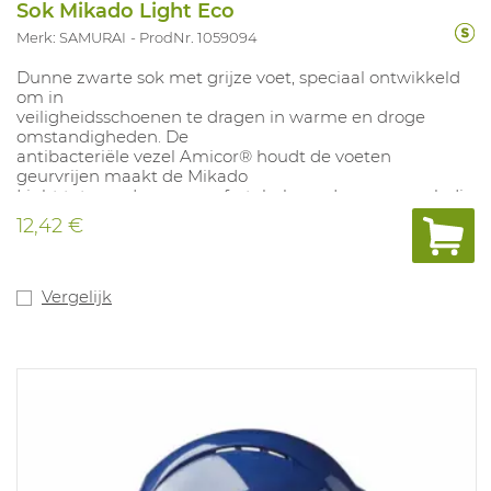
Sok Mikado Light Eco
Merk: SAMURAI
ProdNr. 1059094
Dunne zwarte sok met grijze voet, speciaal ontwikkeld
om in
veiligheidsschoenen te dragen in warme en droge
omstandigheden. De
antibacteriële vezel Amicor® houdt de voeten
geurvrijen maakt de Mikado
Light tot een dunne, comfortabele en duurzame sok die
uitstekend geschikt is voor intensief professioneel
12,42 €
gebruik. Zowel hiel,
zool, wreef als voorvoet hebben een extra versteviging.
Voldoet aan de
ESD normeringen. Samenstelling: 45% katoen, 20% Pro-
Vergelijk
Cool EcoMade polyester, 20% polyamide, 10% acryl en 5%
lelastaan. Maten: 35-50.