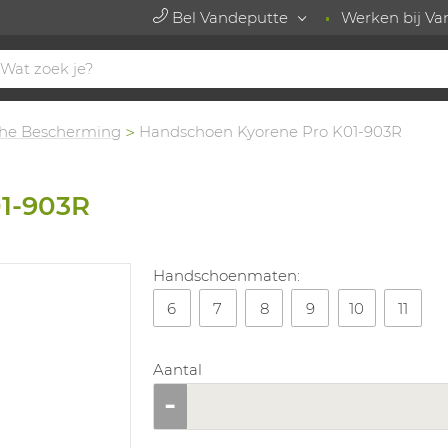
Bel Vandeputte
Werken bij Va
he Bescherming
Handschoen Kyorene Pro K01-903R
1-903R
Handschoenmaten:
6
7
8
9
10
11
Aantal