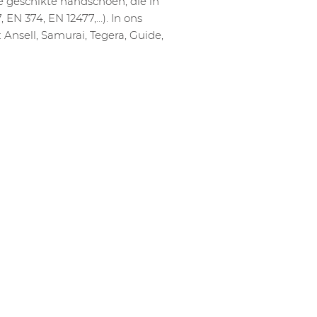
e geschikte handschoen, die in
 EN 374, EN 12477,…). In ons
Ansell, Samurai, Tegera, Guide,