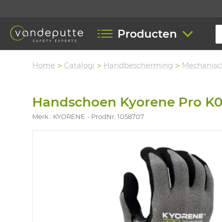
Producten
Home
Catalogi
Handbescherming
Mechanisc
Handschoen Kyorene Pro K0
Merk : KYORENE
ProdNr. 1058707