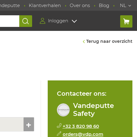
ndeputte
Klantverhalen
Over ons
Blog
NL
Inloggen
Terug naar overzicht
Contacteer ons:
Vandeputte
Safety
+32 3 820 98 60
orders@vdp.com