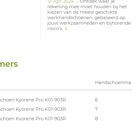
12-Apr-2024
Ontdek waar je
rekening mee moet houden bij het
kiezen van de meest geschikte
werkhandschoenen, gebaseerd op
jouw werkzaamheden en bijhorende
risico’s.
mers
m
Handschoenmate
choen Kyorene Pro K01-903R
6
choen Kyorene Pro K01-903R
7
choen Kyorene Pro K01-903R
8
choen Kyorene Pro K01-903R
9