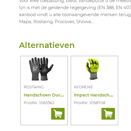
Voor elke toepassing, biedt Vandeputte u de meest
lijn is met de geldende regelgeving (EN 388, EN 407,
aanbod vindt u alle toonaangevende merken terug: 
Mapa, Rostaing, Procoves, Showa,…
.
Alternatieven
ROSTAING
KYORENE
H
andschoen Duranit-Fit
I
mpact Handschoen Kyorene Pro K01-903RT
ProdNr. 1065362
ProdNr. 1058708