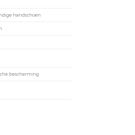
1058707005
Hands
1058707006
Hands
endige handschoen
m
che bescherming