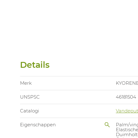
Details
Merk
KYOREN
UNSPSC
46181504
Catalogi
Vandeput
Eigenschappen
Palm/vin
Elastisc
Duimholte