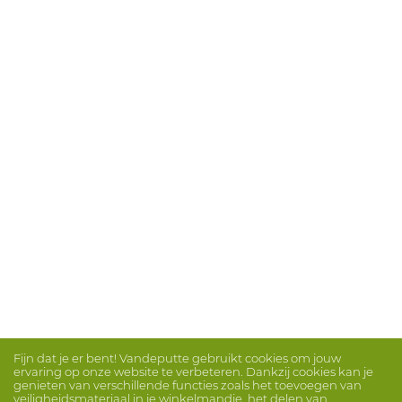
Fijn dat je er bent! Vandeputte gebruikt cookies om jouw
ervaring op onze website te verbeteren. Dankzij cookies kan je
genieten van verschillende functies zoals het toevoegen van
veiligheidsmateriaal in je winkelmandje, het delen van