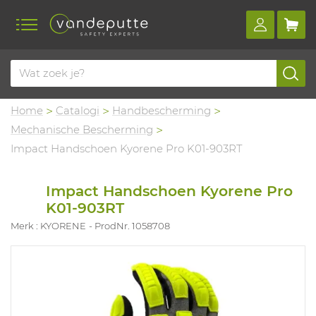
Home
Catalogi
Handbescherming
Mechanische Bescherming
Impact Handschoen Kyorene Pro K01-903RT
Impact Handschoen Kyorene Pro
K01-903RT
Merk : KYORENE
ProdNr. 1058708