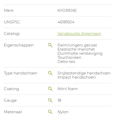
Merk
KYORENE
UNSPSC
46181504
Catalogi
Vandeputte Algemeen
Eigenschappen
Palm/vingers gecoat
Elastische manchet
Duimholte versteviging
Touchscreen
Oeko-tex
Type handschoen
Snijbestendige handschoen
Impact handschoen
Coating
Nitril foam
Gauge
18
Materiaal
Nylon