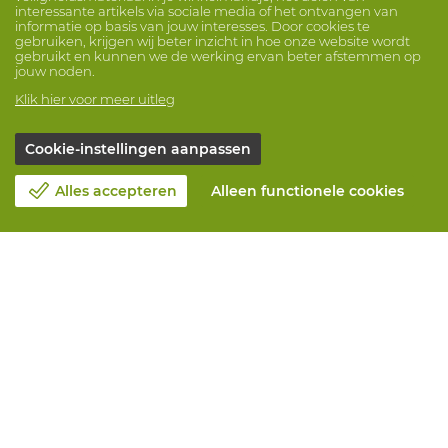
interessante artikels via sociale media of het ontvangen van
informatie op basis van jouw interesses. Door cookies te
gebruiken, krijgen wij beter inzicht in hoe onze website wordt
gebruikt en kunnen we de werking ervan beter afstemmen op
jouw noden.
Klik hier voor meer uitleg
Cookie-instellingen aanpassen
Alles accepteren
Alleen functionele cookies
Over Vandeputte
Blog
Contacteer ons
Maak een afspraak 📆
Maatschappelijk Verantwoord Ondernemen
Werken bij Vandeputte