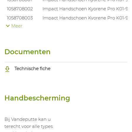
1058708002
Impact Handschoen Kyorene Pro K01-90
1058708003
Impact Handschoen Kyorene Pro K01-90
Meer
1058708004
Impact Handschoen Kyorene Pro K01-90
1058708005
Impact Handschoen Kyorene Pro K01-90
1058708006
Impact Handschoen Kyorene Pro K01-90
Documenten
Technische fiche
Handbescherming
Bij Vandeputte kan u
terecht voor alle types