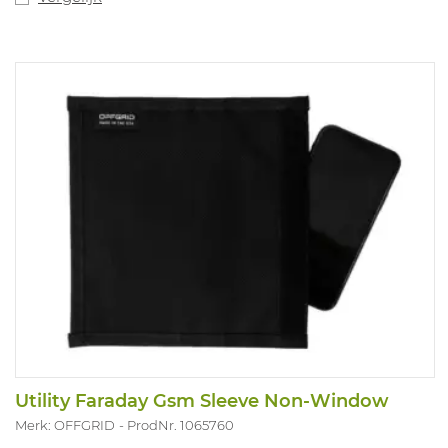
Utility Faraday Gsm Sleeve Non-Window
Merk: OFFGRID
ProdNr. 1065760