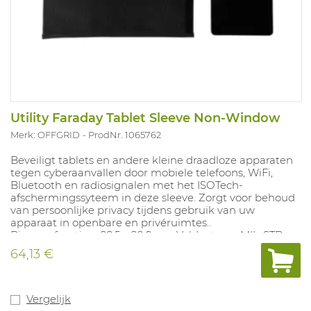
Utility Faraday Tablet Sleeve Non-Window
Merk: OFFGRID
ProdNr. 1065762
Beveiligt tablets en andere kleine draadloze apparaten
tegen cyberaanvallen door mobiele telefoons, WiFi,
Bluetooth en radiosignalen met het ISOTech-
afschermingssyteem in deze sleeve. Zorgt voor behoud
van persoonlijke privacy tijdens gebruik van uw
apparaat in openbare en privéruimtes..
Binnenafmeting: 28,5 x 20,9 cm. Voldoet aan MIL-STD-
188-125-2.
64,13 €
Vergelijk