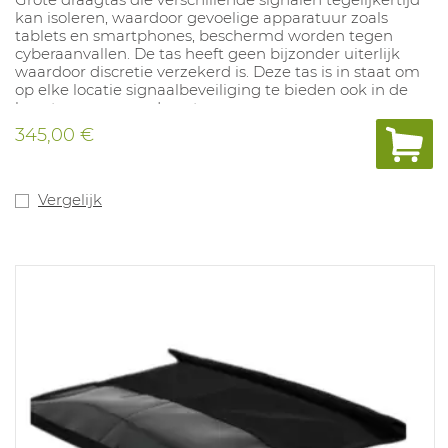
kan isoleren, waardoor gevoelige apparatuur zoals
tablets en smartphones, beschermd worden tegen
cyberaanvallen. De tas heeft geen bijzonder uiterlijk
waardoor discretie verzekerd is. Deze tas is in staat om
op elke locatie signaalbeveiliging te bieden ook in de
buurt van een zendmast.
Afmetingen: H: 25,5cm x L: 56cm x B: 25,5cm. Gewicht:
345,00 €
1,8kg
Voldoet aan MIL-STD-188-125-2.
Vergelijk