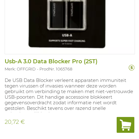
Usb-A 3.0 Data Blocker Pro (2ST)
Merk: OFFGRID
ProdNr. 1065768
De USB Data Blocker verleent apparaten immuniteit
tegen virussen of invasies wanneer deze worden
gebruikt om verbinding te maken met niet-vertrouwde
USB-poorten. Dit handige accessoire blokkeert
gegevensoverdracht zodat informatie niet wordt
gestolen. Beschikt tevens over razend snelle
oplaadmogelijkheden.
20,72 €