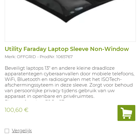
Utility Faraday Laptop Sleeve Non-Window
Merk: OFFGRID
ProdNr. 1065767
Beveiligt laptops 13" en andere kleine draadloze
apparatentegen cyberaanvallen door mobiele telefoons,
WiFi, Bluetooth en radiosignalen met het ISOTech-
afschermingssyteem in deze sleeve. Zorgt voor behoud
van persoonlijke privacy tijdens gebruik van uw
apparaat in openbare en privéruimtes..
Binnenafmeting: 38,5 x 27 cm.
Voldoet aan MIL-STD-188-125-2.
100,60 €
Vergelijk