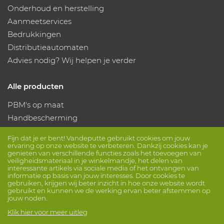
Onderhoud en herstelling
Aanmeetservices
Bedrukkingen
Distributieautomaten
Advies nodig? Wij helpen je verder
Alle producten
PBM's op maat
Handbescherming
Voetbescherming
Fijn dat je er bent! Vandeputte gebruikt cookies om jouw
Beschermende kleding
ervaring op onze website te verbeteren. Dankzij cookies kan je
genieten van verschillende functies zoals het toevoegen van
veiligheidsmateriaal in je winkelmandje, het delen van
interessante artikels via sociale media of het ontvangen van
Volg ons
informatie op basis van jouw interesses. Door cookies te
gebruiken, krijgen wij beter inzicht in hoe onze website wordt
gebruikt en kunnen we de werking ervan beter afstemmen op
jouw noden.
Klik hier voor meer uitleg