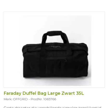
Faraday Duffel Bag Large Zwart 35L
Merk: OFFGRID
ProdNr. 1065766
Grote draagtas die verschillende signalen tegelijkertijd