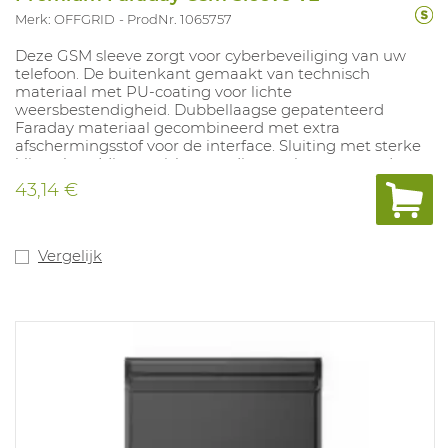
Merk: OFFGRID
ProdNr. 1065757
Deze GSM sleeve zorgt voor cyberbeveiliging van uw
telefoon. De buitenkant gemaakt van technisch
materiaal met PU-coating voor lichte
weersbestendigheid. Dubbellaagse gepatenteerd
Faraday materiaal gecombineerd met extra
afschermingsstof voor de interface. Sluiting met sterke
klittenbanddie geruisloos en discreet kan geopend
worden. Binnenafmeting: 14x20 cm. Voldoet aan MIL-
43,14 €
STD-188-125-2.
Vergelijk