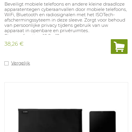
Beveiligt mobiele telefoons en andere kleine draadloze
apparatentegen cyberaanvallen door mobiele telefoons,
WiFi, Bluetooth en radiosignalen met het ISOTech-
afschermingssyteem in deze sleeve. Zorgt voor behoud
van persoonlijke privacy tijdens gebruik van uw
apparaat in openbare en privéruimtes..
Binnenafmeting: 10,8 x 19 cm.
Voldoet aan MIL-STD-188-125-2.
38,26 €
Vergelijk