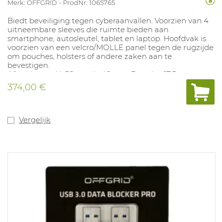
Merk: OFFGRID
ProdNr. 1065765
Biedt beveiliging tegen cyberaanvallen. Voorzien van 4
uitneembare sleeves die ruimte bieden aan
smartphone, autosleutel, tablet en laptop. Hoofdvak is
voorzien van een velcro/MOLLE panel tegen de rugzijde
om pouches, holsters of andere zaken aan te
bevestigen.
Afmetingen: H: 56cm x L: 40cm x Breedte: 17,5 cm.
Gewicht: 2,46 kg Voldoet aan MIL-STD-188-125-2.
374,00 €
Vergelijk