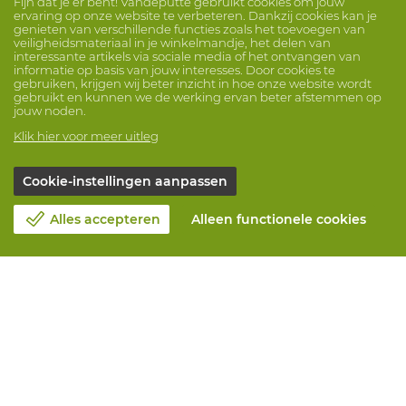
Fijn dat je er bent! Vandeputte gebruikt cookies om jouw
ervaring op onze website te verbeteren. Dankzij cookies kan je
genieten van verschillende functies zoals het toevoegen van
veiligheidsmateriaal in je winkelmandje, het delen van
interessante artikels via sociale media of het ontvangen van
informatie op basis van jouw interesses. Door cookies te
gebruiken, krijgen wij beter inzicht in hoe onze website wordt
gebruikt en kunnen we de werking ervan beter afstemmen op
jouw noden.
Klik hier voor meer uitleg
Cookie-instellingen aanpassen
Alles accepteren
Alleen functionele cookies
Over Vandeputte
Blog
Contacteer ons
Maak een afspraak 📆