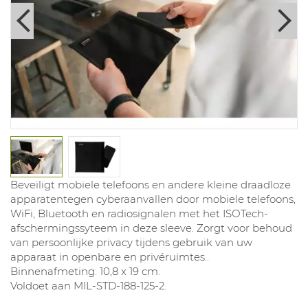
Beveiligt mobiele telefoons en andere kleine draadloze
apparatentegen cyberaanvallen door mobiele telefoons,
WiFi, Bluetooth en radiosignalen met het ISOTech-
afschermingssyteem in deze sleeve. Zorgt voor behoud
van persoonlijke privacy tijdens gebruik van uw
apparaat in openbare en privéruimtes..
Binnenafmeting: 10,8 x 19 cm.
Voldoet aan MIL-STD-188-125-2.