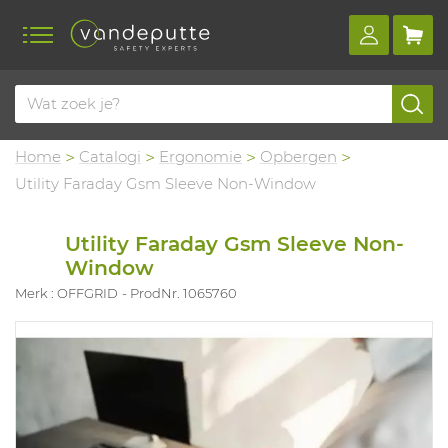
Home
Catalogi
Ergonomie
Opbergen
Utility Faraday Gsm Sleeve Non-Window
Utility Faraday Gsm Sleeve Non-
Window
Merk : OFFGRID
ProdNr. 1065760