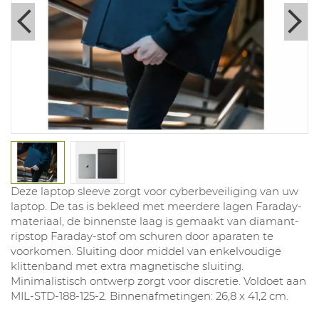
Deze laptop sleeve zorgt voor cyberbeveiliging van uw
laptop. De tas is bekleed met meerdere lagen Faraday-
materiaal, de binnenste laag is gemaakt van diamant-
ripstop Faraday-stof om schuren door aparaten te
voorkomen. Sluiting door middel van enkelvoudige
klittenband met extra magnetische sluiting.
Minimalistisch ontwerp zorgt voor discretie. Voldoet aan
MIL-STD-188-125-2. Binnenafmetingen: 26,8 x 41,2 cm.