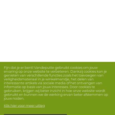
Fijn dat je er bent! Vandeputte gebruikt cookies om jouw
ervaring op onze website te verbeteren. Dankzij cookies kan je
genieten van verschillende functies zoals het toevoegen van
veiligheidsmateriaal in je winkelmandje, het delen van
interessante artikels via sociale media of het ontvangen van
informatie op basis van jouw interesses. Door cookies te
gebruiken, krijgen wij beter inzicht in hoe onze website wordt
gebruikt en kunnen we de werking ervan beter afstemmen op
jouw noden.
Klik hier voor meer uitleg