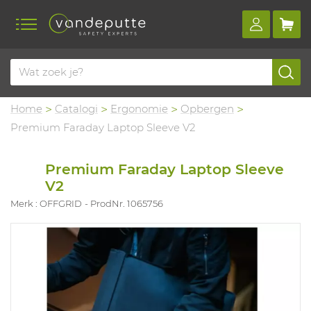
Home
Catalogi
Ergonomie
Opbergen
Premium Faraday Laptop Sleeve V2
Premium Faraday Laptop Sleeve
V2
Merk : OFFGRID
ProdNr. 1065756