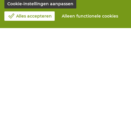
Cookie-instellingen aanpassen
Alles accepteren
Alleen functionele cookies
Over Vandeputte
Blog
Contacteer ons
Maak een afspraak 📆
Maatschappelijk Verantwoord Ondernemen
Werken bij Vandeputte
Retourformulier
Alle diensten
Online bestellen
Onderhoud en herstelling