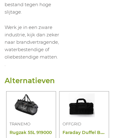
bestand tegen hoge
slijtage.
Werk je in een zware
industrie, kijk dan zeker
naar brandvertragende,
waterbestendige of
oliebestendige matten.
.
Alternatieven
TRANEMO
OFFGRID
F
araday Duffel Bag Large Zwart 35L
Rugzak 55L 919000