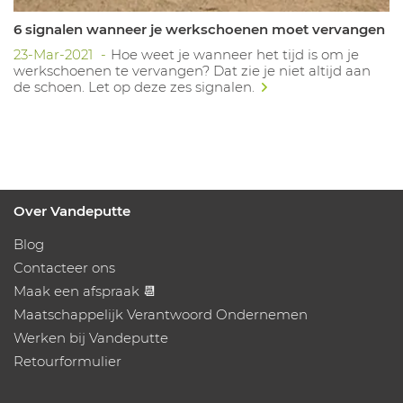
6 signalen wanneer je werkschoenen moet vervangen
23-Mar-2021
Hoe weet je wanneer het tijd is om je
werkschoenen te vervangen? Dat zie je niet altijd aan
de schoen. Let op deze zes signalen.
Over Vandeputte
Blog
Contacteer ons
Maak een afspraak 📆
Maatschappelijk Verantwoord Ondernemen
Werken bij Vandeputte
Retourformulier