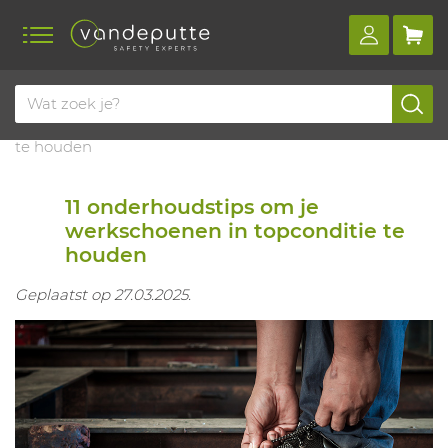
Home
Blog
11 onderhoudstips om je werkschoenen in topconditie
te houden
11 onderhoudstips om je
werkschoenen in topconditie te
houden
Geplaatst op 27.03.2025.