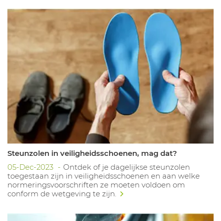
Steunzolen in veiligheidsschoenen, mag dat?
05-Dec-2023
Ontdek of je dagelijkse steunzolen
toegestaan zijn in veiligheidsschoenen en aan welke
normeringsvoorschriften ze moeten voldoen om
conform de wetgeving te zijn.