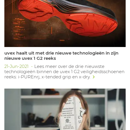
uvex haalt uit met drie nieuwe technologieën in zijn
nieuwe uvex 1 G2 reeks
21-Jun-2021
Lees meer over de drie nieuwste
technologieën binnen de uvex 1 G2 veiligheidsschoenen
reeks: i-PUREnrj, x-tended grip en x-dry.