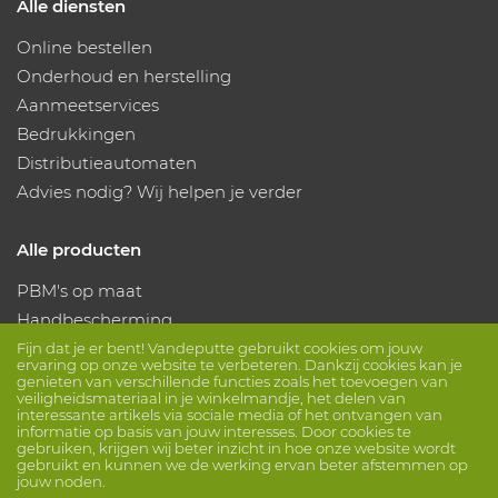
Alle diensten
Online bestellen
Onderhoud en herstelling
Aanmeetservices
Bedrukkingen
Distributieautomaten
Advies nodig? Wij helpen je verder
Alle producten
PBM's op maat
Handbescherming
Voetbescherming
Fijn dat je er bent! Vandeputte gebruikt cookies om jouw
ervaring op onze website te verbeteren. Dankzij cookies kan je
Beschermende kleding
genieten van verschillende functies zoals het toevoegen van
veiligheidsmateriaal in je winkelmandje, het delen van
interessante artikels via sociale media of het ontvangen van
informatie op basis van jouw interesses. Door cookies te
Volg ons
gebruiken, krijgen wij beter inzicht in hoe onze website wordt
gebruikt en kunnen we de werking ervan beter afstemmen op
jouw noden.