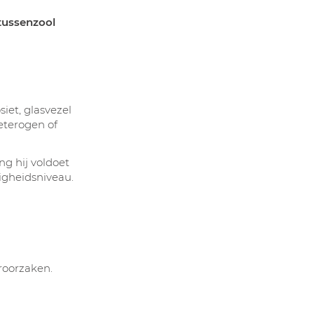
 tussenzool
iet, glasvezel
eterogen of
ng hij voldoet
ligheidsniveau.
eroorzaken.