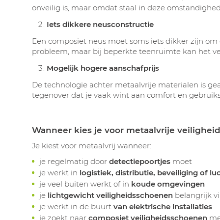
onveilig is, maar omdat staal in deze omstandigh
Iets dikkere neusconstructie
Een composiet neus moet soms iets dikker zijn om d
probleem, maar bij beperkte teenruimte kan het vers
Mogelijk hogere aanschafprijs
De technologie achter metaalvrije materialen is gea
tegenover dat je vaak wint aan comfort en gebrui
Wanneer kies je voor metaalvrije veilighe
Je kiest voor metaalvrij wanneer:
je regelmatig door
detectiepoortjes
moet
je werkt in
logistiek, distributie, beveiliging of l
je veel buiten werkt of in
koude omgevingen
je
lichtgewicht veiligheidsschoenen
belangrijk v
je werkt in de buurt
van elektrische installaties
je zoekt naar
composiet veiligheidsschoenen
met