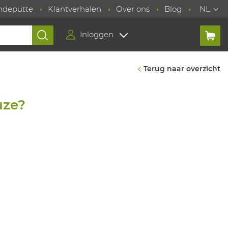
ndeputte
Klantverhalen
Over ons
Blog
NL
Inloggen
Terug naar overzicht
uze?