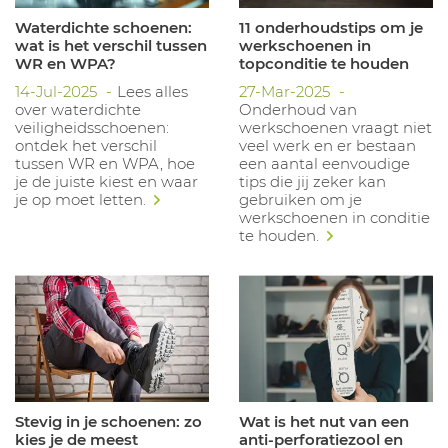
Waterdichte schoenen:
11 onderhoudstips om je
wat is het verschil tussen
werkschoenen in
WR en WPA?
topconditie te houden
14-Jul-2025
Lees alles
27-Mar-2025
over waterdichte
Onderhoud van
veiligheidsschoenen:
werkschoenen vraagt niet
ontdek het verschil
veel werk en er bestaan
tussen WR en WPA, hoe
een aantal eenvoudige
je de juiste kiest en waar
tips die jij zeker kan
je op moet letten.
gebruiken om je
werkschoenen in conditie
te houden.
Stevig in je schoenen: zo
Wat is het nut van een
kies je de meest
anti-perforatiezool en