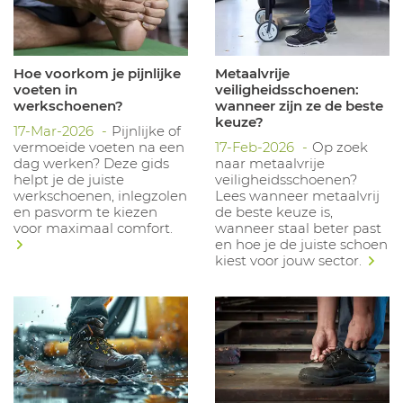
Hoe voorkom je pijnlijke
Metaalvrije
voeten in
veiligheidsschoenen:
werkschoenen?
wanneer zijn ze de beste
keuze?
17-Mar-2026
Pijnlijke of
vermoeide voeten na een
17-Feb-2026
Op zoek
dag werken? Deze gids
naar metaalvrije
helpt je de juiste
veiligheidsschoenen?
werkschoenen, inlegzolen
Lees wanneer metaalvrij
en pasvorm te kiezen
de beste keuze is,
voor maximaal comfort.
wanneer staal beter past
en hoe je de juiste schoen
kiest voor jouw sector.