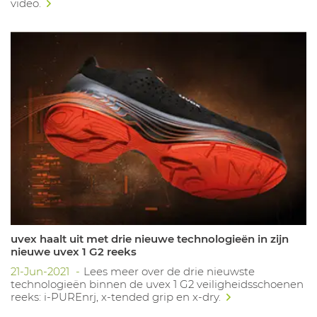
video.
uvex haalt uit met drie nieuwe technologieën in zijn
nieuwe uvex 1 G2 reeks
21-Jun-2021
Lees meer over de drie nieuwste
technologieën binnen de uvex 1 G2 veiligheidsschoenen
reeks: i-PUREnrj, x-tended grip en x-dry.