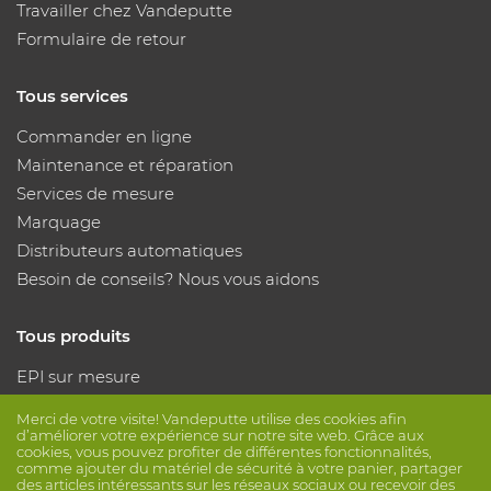
Travailler chez Vandeputte
Formulaire de retour
Tous services
Commander en ligne
Maintenance et réparation
Services de mesure
Marquage
Distributeurs automatiques
Besoin de conseils? Nous vous aidons
Tous produits
EPI sur mesure
Protection des mains
Merci de votre visite! Vandeputte utilise des cookies afin
Protection des pieds
d’améliorer votre expérience sur notre site web. Grâce aux
cookies, vous pouvez profiter de différentes fonctionnalités,
Vêtements de protection
comme ajouter du matériel de sécurité à votre panier, partager
des articles intéressants sur les réseaux sociaux ou recevoir des