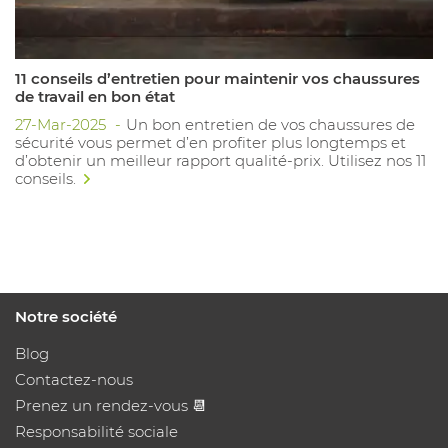
11 conseils d’entretien pour maintenir vos chaussures
de travail en bon état
27-Mar-2025
Un bon entretien de vos chaussures de
sécurité vous permet d’en profiter plus longtemps et
d’obtenir un meilleur rapport qualité-prix. Utilisez nos 11
conseils.
Notre société
Blog
Contactez-nous
Prenez un rendez-vous 📆
Responsabilité sociale