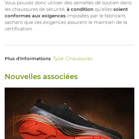
Vous pouvez donc utiliser des semelles de soutien dans
les chaussures de sécurité,
à condition
qu’elles
soient
conformes aux exigences
imposées par le fabricant,
sachant que ces exigences assurent le maintien de la
certification.
Plus d'informations
:
Type: Chaussures
Nouvelles associées