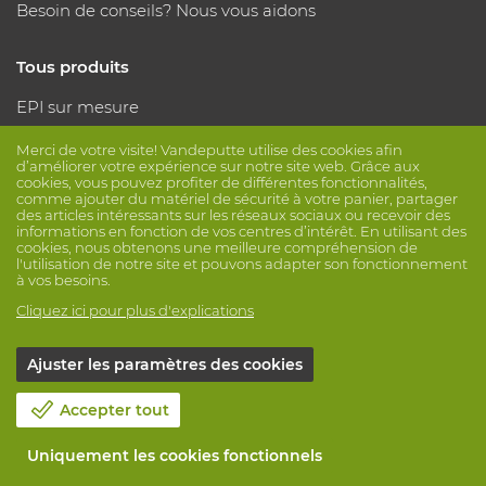
Besoin de conseils? Nous vous aidons
Tous produits
EPI sur mesure
Protection des mains
Merci de votre visite! Vandeputte utilise des cookies afin
Protection des pieds
d’améliorer votre expérience sur notre site web. Grâce aux
cookies, vous pouvez profiter de différentes fonctionnalités,
Vêtements de protection
comme ajouter du matériel de sécurité à votre panier, partager
des articles intéressants sur les réseaux sociaux ou recevoir des
informations en fonction de vos centres d’intérêt. En utilisant des
Suivez nous
cookies, nous obtenons une meilleure compréhension de
l'utilisation de notre site et pouvons adapter son fonctionnement
à vos besoins.
Cliquez ici pour plus d'explications
Ajuster les paramètres des cookies
© Vandeputte
Conditions de vente
Vie privée
Accepter tout
Avis de non-responsabilité
Paramètres de cookies
Uniquement les cookies fonctionnels
Informations de session