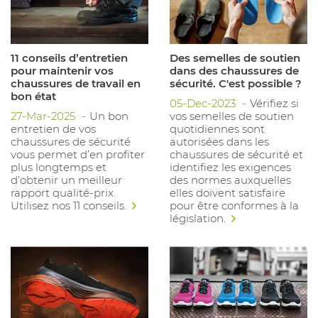
11 conseils d’entretien
Des semelles de soutien
pour maintenir vos
dans des chaussures de
chaussures de travail en
sécurité. C'est possible ?
bon état
05-Dec-2023
Vérifiez si
27-Mar-2025
Un bon
vos semelles de soutien
entretien de vos
quotidiennes sont
chaussures de sécurité
autorisées dans les
vous permet d’en profiter
chaussures de sécurité et
plus longtemps et
identifiez les exigences
d’obtenir un meilleur
des normes auxquelles
rapport qualité-prix.
elles doivent satisfaire
Utilisez nos 11 conseils.
pour être conformes à la
législation.