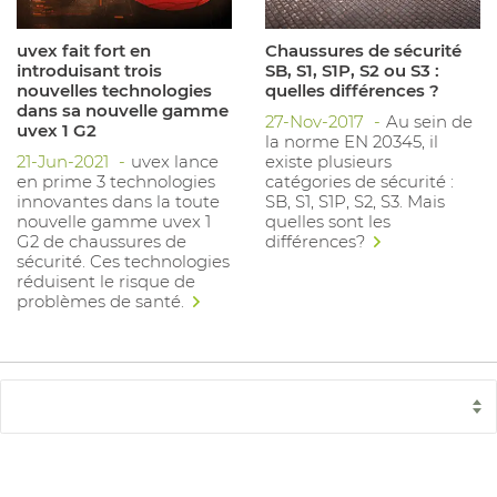
uvex fait fort en
Chaussures de sécurité
introduisant trois
SB, S1, S1P, S2 ou S3 :
nouvelles technologies
quelles différences ?
dans sa nouvelle gamme
27-Nov-2017
Au sein de
uvex 1 G2
la norme EN 20345, il
21-Jun-2021
uvex lance
existe plusieurs
en prime 3 technologies
catégories de sécurité :
innovantes dans la toute
SB, S1, S1P, S2, S3. Mais
nouvelle gamme uvex 1
quelles sont les
G2 de chaussures de
différences?
sécurité. Ces technologies
réduisent le risque de
problèmes de santé.