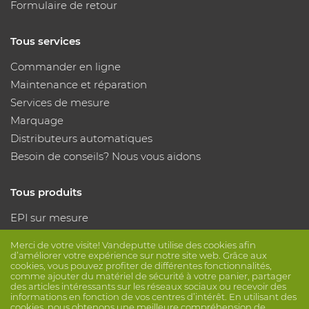
Formulaire de retour
Tous services
Commander en ligne
Maintenance et réparation
Services de mesure
Marquage
Distributeurs automatiques
Besoin de conseils? Nous vous aidons
Tous produits
EPI sur mesure
Protection des mains
Merci de votre visite! Vandeputte utilise des cookies afin
Protection des pieds
d’améliorer votre expérience sur notre site web. Grâce aux
cookies, vous pouvez profiter de différentes fonctionnalités,
Vêtements de protection
comme ajouter du matériel de sécurité à votre panier, partager
des articles intéressants sur les réseaux sociaux ou recevoir des
informations en fonction de vos centres d’intérêt. En utilisant des
Suivez nous
cookies, nous obtenons une meilleure compréhension de