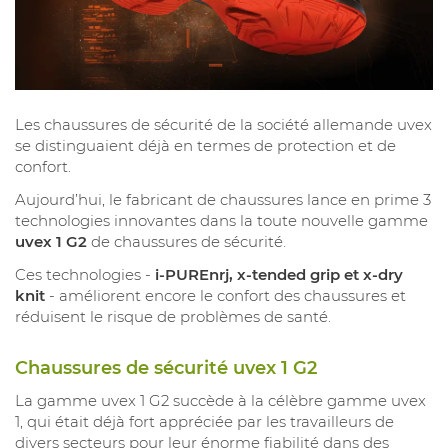
Les chaussures de sécurité de la société allemande uvex
se distinguaient déjà en termes de protection et de
confort.
Aujourd’hui, le fabricant de chaussures lance en prime 3
technologies innovantes dans la toute nouvelle gamme
uvex 1 G2
de chaussures de sécurité.
Ces technologies -
i-PUREnrj, x-tended grip et x-dry
knit
- améliorent encore le confort des chaussures et
réduisent le risque de problèmes de santé.
Chaussures de sécurité uvex 1 G2
La gamme uvex 1 G2 succède à la célèbre gamme uvex
1, qui était déjà fort appréciée par les travailleurs de
divers secteurs pour leur énorme fiabilité dans des