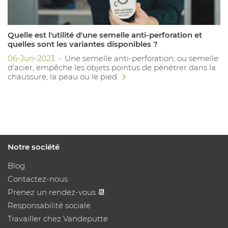
Quelle est l'utilité d'une semelle anti-perforation et
quelles sont les variantes disponibles ?
06-Jun-2023
Une semelle anti-perforation, ou semelle
d'acier, empêche les objets pointus de pénétrer dans la
chaussure, la peau ou le pied.
Notre société
Blog
Contactez-nous
Prenez un rendez-vous 📆
Responsabilité sociale
Travailler chez Vandeputte