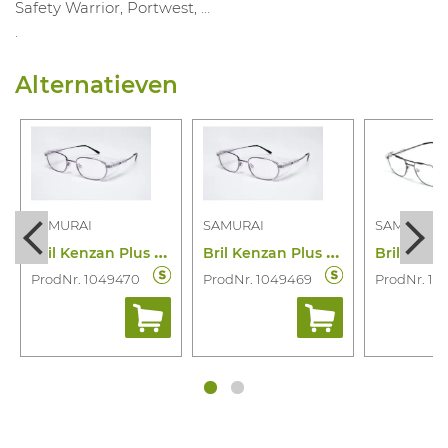
Safety Warrior, Portwest, …
.
Alternatieven
SAMURAI
SAMURAI
SAMURAI
B
ril Kenzan Plus PC Blank 52-21 (gr)
B
ril Kenzan Plus PC Blank 52-19 (gr)
ProdNr. 1049470
ProdNr. 1049469
ProdNr. 10