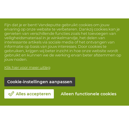
Fijn dat je er bent! Vandeputte gebruikt cookies om jouw
ervaring op onze website te verbeteren. Dankzij cookies kan je
genieten van verschillende functies zoals het toevoegen van
veiligheidsmateriaal in je winkelmandje, het delen van
interessante artikels via sociale media of het ontvangen van
informatie op basis van jouw interesses. Door cookies te
gebruiken, krijgen wij beter inzicht in hoe onze website wordt
gebruikt en kunnen we de werking ervan beter afstemmen op
jouw noden.
Klik hier voor meer uitleg
Cookie-instellingen aanpassen
Alles accepteren
Alleen functionele cookies
Over Vandeputte