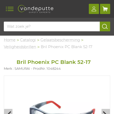
Home
Catalogi
Gelaatsbescherming
Veiligheidsbrillen
Bril Phoenix PC Blank 52-17
Bril Phoenix PC Blank 52-17
Merk : SAMURAI
ProdNr. 1048244