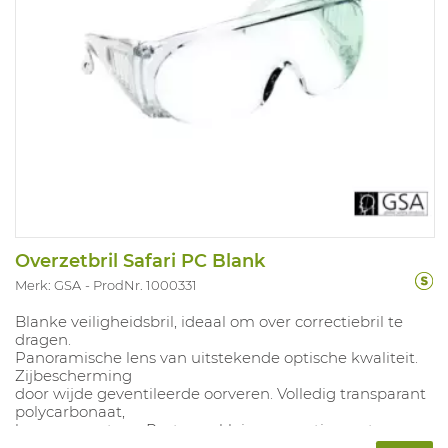
Overzetbril Safari PC Blank
Merk: GSA
ProdNr. 1000331
Blanke veiligheidsbril, ideaal om over correctiebril te
dragen.
Panoramische lens van uitstekende optische kwaliteit.
Zijbescherming
door wijde geventileerde oorveren. Volledig transparant
polycarbonaat,
lens en montuur. Past over kleine correctiemonturen.
bezoekersbril. Conform EN 166/EN170