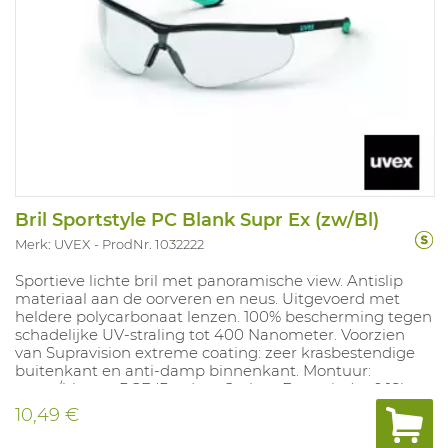
Bril Sportstyle PC Blank Supr Ex (zw/Bl)
Merk: UVEX
ProdNr. 1032222
Sportieve lichte bril met panoramische view. Antislip
materiaal aan de oorveren en neus. Uitgevoerd met
heldere polycarbonaat lenzen. 100% bescherming tegen
schadelijke UV-straling tot 400 Nanometer. Voorzien
van Supravision extreme coating: zeer krasbestendige
buitenkant en anti-damp binnenkant. Montuur:
zwart/blauw . PCF (Product Carbon Footprint) = 0,18kg
CO². Conform : EN 166 - EN 170 . 2C-1,2 . Lichtgewicht: 23
10,49 €
gram