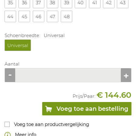
35
36
37
38
39
40
41
42
43
44
45
46
47
48
Schoenbreedte:
Universal
Universal
Aantal
€ 144.60
Prijs/
Paar
:
Voeg toe aan bestelling
Voeg toe aan productvergelijking
Meer info