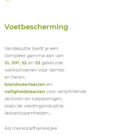
1023534009
Hoge Schoen HI Glove S3S HRO SR
1023534010
Hoge Schoen HI Glove S3S HRO SR
1023534011
Hoge Schoen HI Glove S3S HRO SR
Voetbescherming
1023534012
Hoge Schoen HI Glove S3S HRO SR
1023534013
Hoge Schoen HI Glove S3S HRO SR
1023534014
Hoge Schoen HI Glove S3S HRO SR
Vandeputte biedt je een
compleet gamma aan van
S1, S1P, S2
en
S3
gekeurde
werkschoenen voor dames
en heren,
brandweerlaarzen
en
veiligheidslaarzen
voor verschillende
sectoren en toepassingen,
zoals de voedingsindustrie,
laswerkzaamheden,...
Als merkonafhankelijke