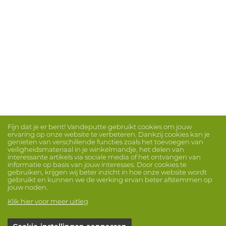
Fijn dat je er bent! Vandeputte gebruikt cookies om jouw
ervaring op onze website te verbeteren. Dankzij cookies kan je
genieten van verschillende functies zoals het toevoegen van
veiligheidsmateriaal in je winkelmandje, het delen van
interessante artikels via sociale media of het ontvangen van
informatie op basis van jouw interesses. Door cookies te
gebruiken, krijgen wij beter inzicht in hoe onze website wordt
gebruikt en kunnen we de werking ervan beter afstemmen op
jouw noden.
Klik hier voor meer uitleg