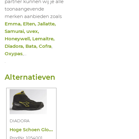
partner kunnen wij je alle
toonaangevende
merken aanbieden zoals
Emma, Elten, Jallatte,
Samurai, uvex,
Honeywell, Lemaitre,
Diadora, Bata, Cofra
,
Oxypas
,…
.
Alternatieven
DIADORA
H
oge Schoen Glove Mds Master Mid S3S HRO
ProdNr. 1054001