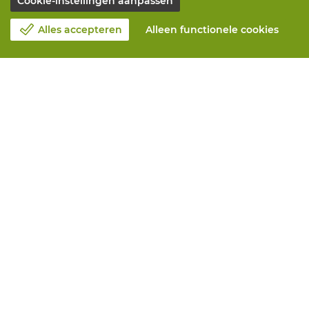
Cookie-instellingen aanpassen
Alles accepteren
Alleen functionele cookies
Over Vandeputte
Blog
Contacteer ons
Maak een afspraak 📆
Maatschappelijk Verantwoord Ondernemen
Werken bij Vandeputte
Retourformulier
Alle diensten
Online bestellen
Onderhoud en herstelling
Aanmeetservices