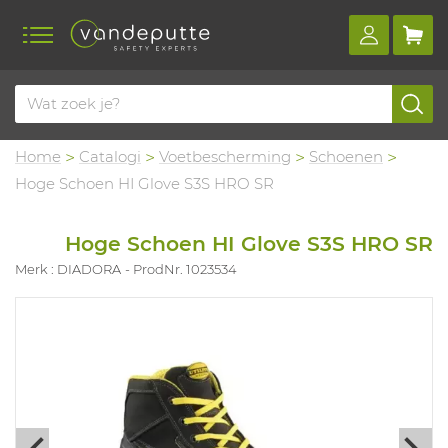
Home
Catalogi
Voetbescherming
Schoenen
Hoge Schoen HI Glove S3S HRO SR
Hoge Schoen HI Glove S3S HRO SR
Merk : DIADORA
ProdNr. 1023534