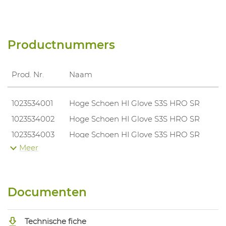
Productnummers
Prod. Nr.
Naam
1023534001
Hoge Schoen HI Glove S3S HRO SR
1023534002
Hoge Schoen HI Glove S3S HRO SR
1023534003
Hoge Schoen HI Glove S3S HRO SR
Meer
1023534004
Hoge Schoen HI Glove S3S HRO SR
1023534005
Hoge Schoen HI Glove S3S HRO SR
1023534006
Hoge Schoen HI Glove S3S HRO SR
Documenten
1023534007
Hoge Schoen HI Glove S3S HRO SR
1023534008
Hoge Schoen HI Glove S3S HRO SR
Technische fiche