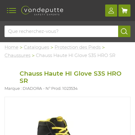
Home
Catalogues
Protection des Pieds
Chaussures
Chauss Haute HI Glove S3S HRO SR
Chauss Haute HI Glove S3S HRO
SR
Marque : DIADORA
N° Prod. 1023534