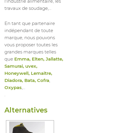
1023534013
Chauss Haute HI Glove S3S HRO
47
l'industrie alimentaire, les
SR
travaux de soudage,...
1023534014
Chauss Haute HI Glove S3S HRO
48
SR
En tant que partenaire
indépendant de toute
marque, nous pouvons
vous proposer toutes les
grandes marques telles
que
Emma, Elten, Jallatte,
Samurai, uvex,
Honeywell, Lemaitre,
Diadora, Bata, Cofra
,
Oxypas
,…
.
Alternatives