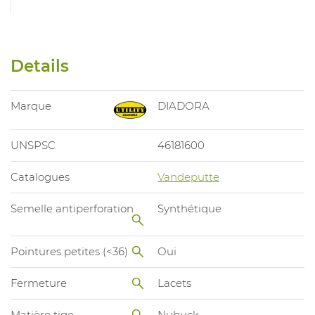
Details
Marque
DIADORA
UNSPSC
46181600
Catalogues
Vandeputte
Semelle antiperforation
Synthétique
Pointures petites (<36)
Oui
Fermeture
Lacets
Matière tige
Nubuck