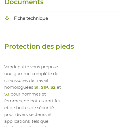
Documents
SR
1023534005
Chauss Haute HI Glove S3S HRO
39
Fiche technique
SR
1023534006
Chauss Haute HI Glove S3S HRO
40
SR
1023534007
Chauss Haute HI Glove S3S HRO
41
Protection des pieds
SR
1023534008
Chauss Haute HI Glove S3S HRO
42
SR
Vandeputte vous propose
1023534009
Chauss Haute HI Glove S3S HRO
43
une gamme complète de
SR
chaussures de travail
1023534010
Chauss Haute HI Glove S3S HRO
44
homologuées
S1, S1P, S2
et
SR
S3
pour hommes et
1023534011
Chauss Haute HI Glove S3S HRO
45
femmes, de bottes anti-feu
SR
et de bottes de sécurité
1023534012
Chauss Haute HI Glove S3S HRO
46
pour divers secteurs et
SR
applications, tels que