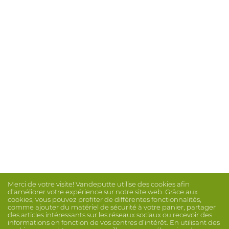
Merci de votre visite! Vandeputte utilise des cookies afin
d’améliorer votre expérience sur notre site web. Grâce aux
cookies, vous pouvez profiter de différentes fonctionnalités,
comme ajouter du matériel de sécurité à votre panier, partager
des articles intéressants sur les réseaux sociaux ou recevoir des
informations en fonction de vos centres d’intérêt. En utilisant des