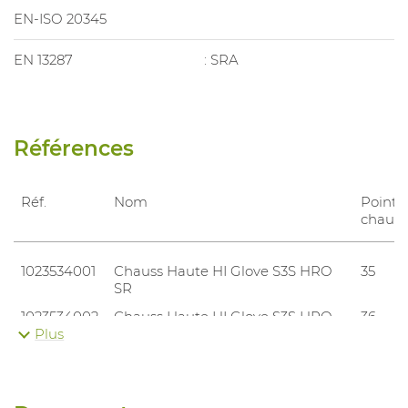
EN-ISO 20345
EN 13287
: SRA
Références
Réf.
Nom
Pointu
chauss
1023534001
Chauss Haute HI Glove S3S HRO
35
SR
1023534002
Chauss Haute HI Glove S3S HRO
36
SR
Plus
1023534003
Chauss Haute HI Glove S3S HRO
37
SR
1023534004
Chauss Haute HI Glove S3S HRO
38