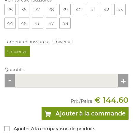
35
36
37
38
39
40
41
42
43
44
45
46
47
48
Largeur chaussures:
Universal
Universal
Quantité
€ 144.60
Prix/
Paire
:
Ajouter à la commande
Ajouter à la comparaison de produits