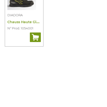
DIADORA
C
hauss Haute Glove Mds Master Mid S3S
N° Prod. 1054001