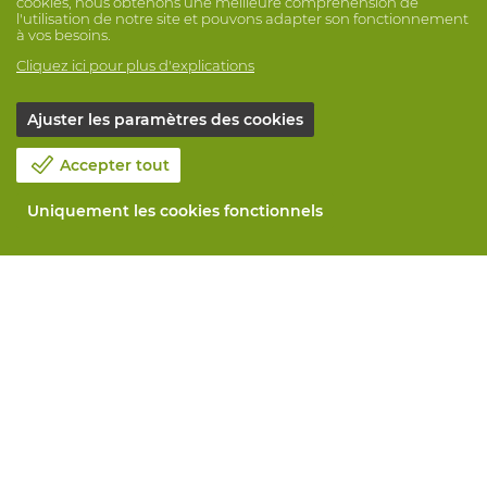
cookies, nous obtenons une meilleure compréhension de
l'utilisation de notre site et pouvons adapter son fonctionnement
à vos besoins.
Cliquez ici pour plus d'explications
Ajuster les paramètres des cookies
Accepter tout
Uniquement les cookies fonctionnels
Notre société
Blog
Contactez-nous
Prenez un rendez-vous 📆
Responsabilité sociale
Travailler chez Vandeputte