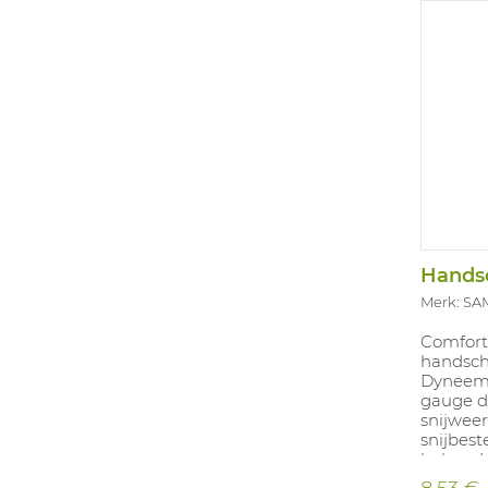
glasvez
eigensc
blijven.
toepass
zoals as
verpakki
Beschikb
Merk: SA
Comfort
handsch
Dyneema
gauge d
snijweer
snijbes
behoud 
(vingerg