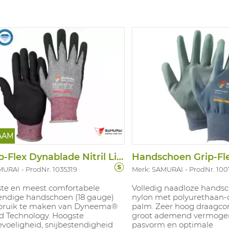
 EN374-5: VIRUS
AAM
HS Grip-Flex Dynablade Nitril Light
Handschoen Grip-Fle
MURAI
ProdNr. 1035319
Merk: SAMURAI
ProdNr. 100
tste en meest comfortabele
Volledig naadloze hands
tendige handschoen (18 gauge)
nylon met polyurethaan-
bruik te maken van Dyneema®
palm. Zeer hoog draagco
 Technology. Hoogste
groot ademend vermogen
voeligheid, snijbestendigheid
pasvorm en optimale