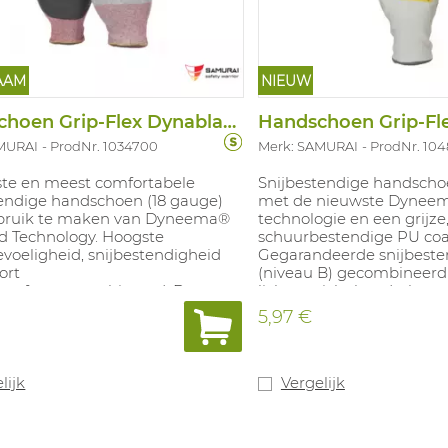
AAM
NIEUW
Handschoen Grip-Flex Dynablade PU Light
MURAI
ProdNr. 1034700
Merk: SAMURAI
ProdNr. 10
tste en meest comfortabele
Snijbestendige handsch
tendige handschoen (18 gauge)
met de nieuwste Dynee
bruik te maken van Dyneema®
technologie en een grijze
 Technology. Hoogste
schuurbestendige PU coa
voeligheid, snijbestendigheid
Gegarandeerde snijbeste
ort
(niveau B) gecombineerd
perfect gecombineerd. De
lichtgewicht handschoen.
oen heeft een Polyurethaan
lichter) Een "ademende"
5,97 €
vinger gevoelig en een g
 met een uitzonderlijk goede
maken dit tot een comfo
or het lichte gewicht en de
huid". Er wordt geen geb
a® Diamond" vezel worden de
van glasvezel. Conform E
lijk
Vergelijk
goed geventileerd en geeft de
4.4.4.2.B
en een "koele" grip. Er wordt
bruik gemaakt van