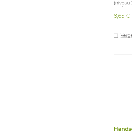
(niveau
perfect
heeft e
8,65 €
foam nit
een uitz
oppervl
tegen co
Verge
lichte 
Diamond
goed ge
handscho
geen ge
waardoo
eigensc
blijven.
toepassi
omgevin
onderde
maten: 7
13997 K