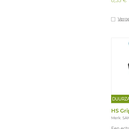
8,53 €
Polyure
uitzonde
silicone
gemaakt
Verge
snijbes
gegarand
toepass
snijbest
droge o
papier- 
automobi
maten: 7
DUURZ
Merk: SA
Een ech