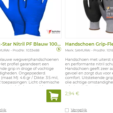
Hs.soft-Star Nitril PF Blauw 100ST/Disp
MURAI
ProdNr. 1033488
Merk: SAMURAI
ProdNr. 101
blauwe wegwerphandschoenen
Handschoen met uiterst 
l. Het profiel garandeert een
en performante nitril sc
nde grip in droge of vochtige
Handschoen geeft zeer
igheden. Ongepoederd.
gevoel en zorgt dus voor
(maat M): 4.6 gr / Dikte: 3.5 mil,
comfort. Uitstekende grip 
2 toepassingen: Licht chemische
olie achtige omstandighe
ngen in labo's, assemblage,
schuimnitril coating.
ontrole, voedingssector. Getest
2,94 €
ntact met voedingsmiddelen
e 2 uur aan 40°C (10/2011).
bare maten: S-XXL. In
stemming met: EN 374-1 Type B
lijk
Vergelijk