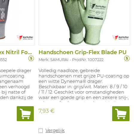
Handschoen Grip-Flex Nitril Foam
Handschoen Grip-Flex Blade PU
8552
Merk: SAMURAI
ProdNr. 1007222
soepele drager
Volledig naadloze, gebreide
huimcoating.
handschoenen met grijze PU-coating op
 aangenaam
een witte Dyneema® drager.
 een verhoogd
Beschikbaar in: grijs/wit. Maten: 8 / 9 / 10
bij natte of
/ 11 / 12. Geschikt voor omstandigheden
den dankzij de
waar een goede grip en een zekere snij-,
scheur- of prikweerstand vereist zijn
zoals verpakking, montage, assemblage,
7,93 €
automobiel'industrie, glas- en
papierindustrie. In overeenstemming
met: EN388 4.X.4.2.B
Vergelijk