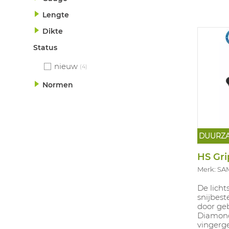
(JKT) en
Lengte
Dikte
Status
nieuw
(4)
Normen
DUURZ
Merk: SA
De lich
snijbes
door ge
Diamond
vingerge