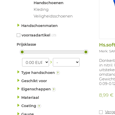
Handschoenen
Kleding
Veiligheidsschoenen
Handschoenmaten
voorraadartikel
(23)
Prijsklasse
Merk: SA
Donker
in nitri
uitsteke
Type handschoen
omstand
Gewicht 
Geschikt voor
0.09-0.1
toepassi
Eigenschappen
productc
8,99 €
voor co
Materiaal
gedurend
Coating
Beschik
overeen
Verge
Gauge