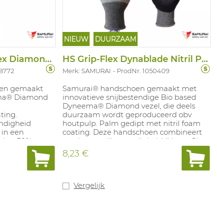
NIEUW
DUURZAAM
Handschoen Grip-Flex Diamond PU
HS Grip-Flex Dynablade Nitril Pro
48772
Merk: SAMURAI
ProdNr. 1050409
oen gemaakt
Samurai® handschoen gemaakt met
ma® Diamond
innovatieve snijbestendige Bio based
,
Dyneema® Diamond vezel, die deels
ting.
duurzaam wordt geproduceerd obv
ndigheid
houtpulp. Palm gedipt met nitril foam
 in een
coating. Deze handschoen combineert
 (tot 30%
een hoge snijbestendigheid (klasse C)
 handschoen,
met excellente vingergevoeiligheid.
8,23 €
oede grip
Deze handschoen is Touch Screen
rtabele "tweede
compatibel. Toepassing: Fijne
ruik gemaakt
assemblage, inspectie, logistieke
N388:2016:
activiteiten, bediening machines.
Vergelijk