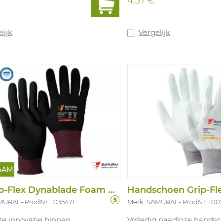
4,37 €
thaan (PU) coating geeft een
coating). Hoogste besch
rlijk goede grip en is vrij van
abrasie in combinatie me
n. Er wordt geen gebruik
uitstekend comfort! In
 van glasvezel waardoor de
overeenstemming met: E
lijk
Vergelijk
tendige eigenschappen beter
4.1.2.1.X
eerd blijven. Ideaal voor
EN407:2020: X1XXXX
ingen met hogere
endige risico’s en dit in een
mgeving, zoals assemblage,
en glasindustrie,
elsector, logistiek. Beschikbare
-12.
AAM
HS Grip-Flex Dynablade Foam Black
Handschoen Grip-Fl
MURAI
ProdNr. 1035471
Merk: SAMURAI
ProdNr. 100
te innovatie binnen
Volledig naadloze hands