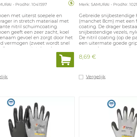
MURAI
ProdNr. 1041597
Merk: SAMURAI
ProdNr. 102
oen met uiterst soepele en
Gebreide snijbestendige
rager in stretch materiaal met
(manchet 8cm) met een f
nte nitril schuimcoating.
coating. De drager bestaa
oen geeft een zeer zacht, koel
snijbestendige vezels, ny
enaam gevoel en zorgt door het
De nitril coating (op de p
 vermogen (zweet wordt snel
een uitermate goede grip
rd) voor een uitstekend
maar ook op natte en beo
fort. Alle materialen van de
oppervlakten. Zeer comfo
8,69 €
oen zijn Oeko-Tex
uitstekende bescherming 
iceerd. Glycose / Glycerol
Geeft ook bescherming t
 liner Productie van de liner
contacthitte tot 100°C. To
67% minder CO2 uit vergeleken
glasindustrie, assemblag
lijk
Vergelijk
daard nylon. Vaste grip in droge
spuitgieten van kunststof
achtige omstandigheden. Touch-
Beschikbare maten: 7- 12.
functie aanwezig. Bescherming
n korte contacthitte van 100°C.
are maten: 7-11.