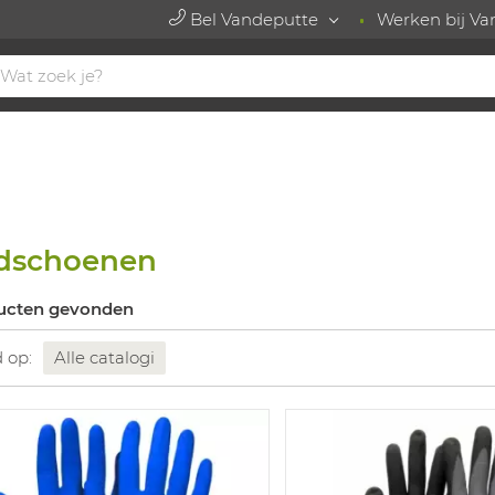
Bel Vandeputte
Werken bij Va
dschoenen
ucten gevonden
d op:
Alle catalogi