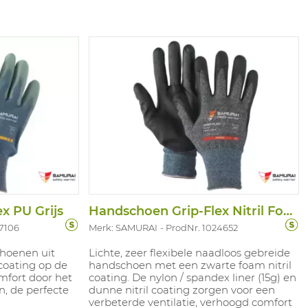
x PU Grijs
Handschoen Grip-Flex Nitril Foam Light
7106
Merk: SAMURAI
ProdNr. 1024652
choenen uit
Lichte, zeer flexibele naadloos gebreide
coating op de
handschoen met een zwarte foam nitril
mfort door het
coating. De nylon / spandex liner (15g) en
, de perfecte
dunne nitril coating zorgen voor een
verbeterde ventilatie, verhoogd comfort