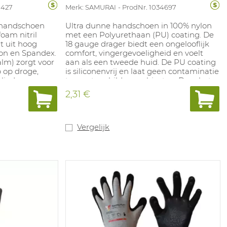
1427
Merk: SAMURAI
ProdNr. 1034697
 handschoen
Ultra dunne handschoen in 100% nylon
oam nitril
met een Polyurethaan (PU) coating. De
t uit hoog
18 gauge drager biedt een ongelooflijk
lon en Spandex.
comfort, vingergevoeligheid en voelt
alm) zorgt voor
aan als een tweede huid. De PU coating
 op droge,
is siliconenvrij en laat geen contaminatie
liede
toe op te schilderen objecten. Door het
rtabel en
lichtgewicht worden de handen goed
2,31 €
tegen abrasie.
geventileerd. Zeer schuurbestendige
egen
coating. Ideaal voor toepassingen in
epassing:
droge omstandigheden, zoals lichte
e metalen,
montage, precisietaken, lichte logistieke
Vergelijk
fen.
activiteiten. Door haar volledig zwarte
kleur kan deze handschoen goed
ingezet worden in vervuilde
omgevingen. Beschikbare maten: 6-11.