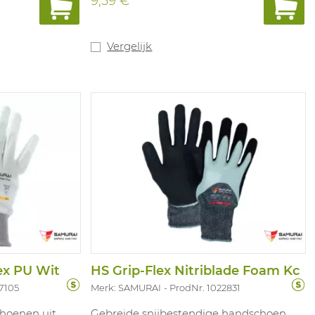
9,59 €
erming tegen
t
N388:2016:
Vergelijk
ex PU Wit
HS Grip-Flex Nitriblade Foam Kc
7105
Merk: SAMURAI
ProdNr. 1022831
choenen uit
Gebreide snijbestendige handschoen