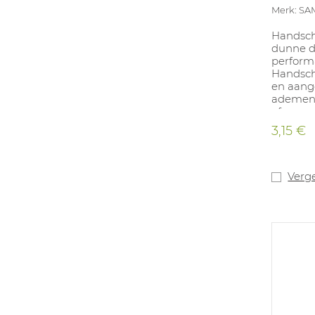
Merk: SA
Handsch
dunne d
performa
Handsch
en aang
ademend
afgevoe
draagcom
3,15 €
handsch
gecertif
duurzame
stoort 
Verge
met stan
en olie
screen 
tegen ee
Beschikb