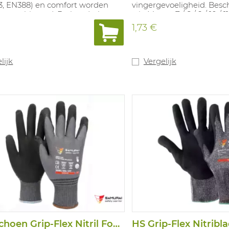
 3, EN388) en comfort worden
vingergevoeligheid. Beschi
 gecombineerd. De handschoen
wit. Maten: 7 / 8 / 9 / 10 / 11 
en performante, maar dunne,
1,73 €
ril coating (siliconen vrij) met
onderlijk goede grip op geoliede
akken en geeft bescherming
ntacthitte tot 100°C. Door het
lijk
Vergelijk
gewicht en de "Dyneema®
" vezel worden de handen
ventileerd en geeft de
en een "koele" grip. Er wordt
bruik gemaakt van glasvezel
r de snijbestendige
happen beter gegarandeerd
 Ideaal voor snijbestendige
ngen in een (licht) geoliede
g zoals assemblage van fijne
len, montage. Beschikbare
-11. Conform EN388 4.X.4.1, ISO
lasse B, EN407:2004: X1XXXX
Handschoen Grip-Flex Nitril Foam Premium
HS Grip-Flex Nitrib