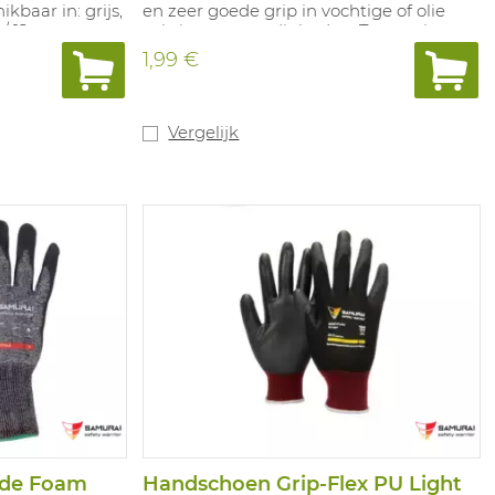
kbaar in: grijs,
en zeer goede grip in vochtige of olie
/ 12.
achtige omstandigheden. Toepassing:
logistiek, algemeen licht mechanische
1,99 €
werk.
Vergelijk
lade Foam
Handschoen Grip-Flex PU Light