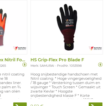
Handschoen Grip-Flex Nitril Foam Kc
HS Grip-Flex Pro Blade F
2265
Merk: SAMURAI
ProdNr. 1053598
itril coating
Hoog snijbestendige handschoen met
ne 18
Nitril coating. * Hoge vingergevoeligheid
andex liner.
/ 18 gauge * Versterking tussen duim en
e palm en ¾
wijsvinger * Touch Screen * Gemaakt uit
g van oliën
zwarte Kevlar * Hoogste
l
snijbestendigheid klasse F * Korte
lies aan grip
bescherming contacthitte tot 100°C
am