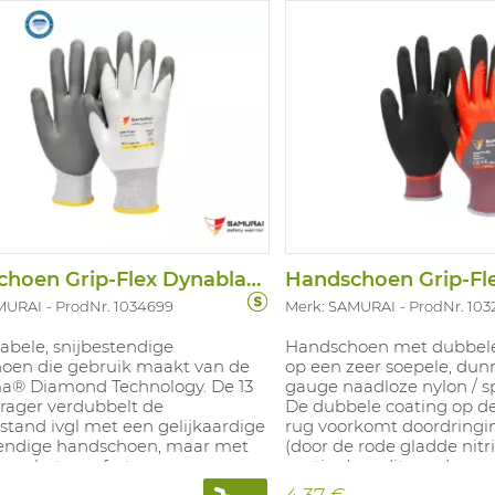
el waardoor de snijbestendige
happen beter gegarandeerd
 Ideaal voor snijbestendige
ingen in een droge omgeving
semblage van fijne onderdelen,
ngsactiviteiten, montage.
are maten: 7-11.
Handschoen Grip-Flex Dynablade PU
MURAI
ProdNr. 1034699
Merk: SAMURAI
ProdNr. 103
abele, snijbestendige
Handschoen met dubbele n
oen die gebruik maakt van de
op een zeer soepele, dun
® Diamond Technology. De 13
gauge naadloze nylon / sp
rager verdubbelt de
De dubbele coating op d
stand ivgl met een gelijkaardige
rug voorkomt doordringin
tendige handschoen, maar met
(door de rode gladde nitri
van het comfort
coating) en dit zonder ver
evoeligheid, "fris" gevoel). De
(door de zwarte nitril fo