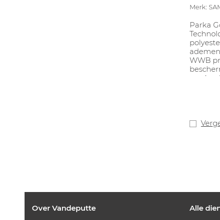
Merk: SA
Parka G
Technolo
polyeste
ademend
WWB pri
bescher
en vlam
statisch
wasbaar
4XL. Inr
Verge
Over Vandeputte
Alle die