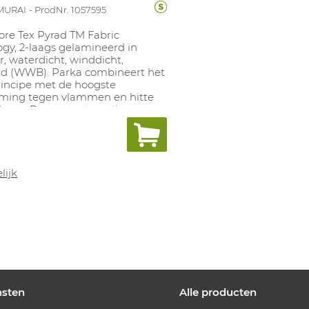
MURAI
ProdNr. 1057595
ore Tex Pyrad TM Fabric
gy, 2-laags gelamineerd in
r, waterdicht, winddicht,
 (WWB). Parka combineert het
ncipe met de hoogste
ming tegen vlammen en hitte
boog. Permanente anti-
e technologie. Industrieel
 op 60°C. Beschikbare maten: S-
itsbare fleece: 1046734.
lijk
nsten
Alle producten