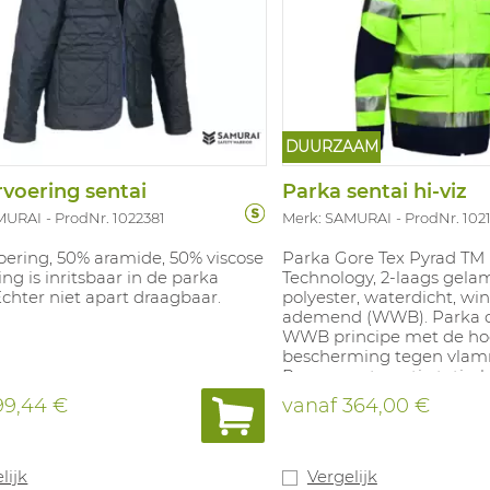
DUURZAAM
voering sentai
Parka sentai hi-viz
MURAI
ProdNr. 1022381
Merk: SAMURAI
ProdNr. 102
oering, 50% aramide, 50% viscose
Parka Gore Tex Pyrad TM 
ing is inritsbaar in de parka
Technology, 2-laags gela
Echter niet apart draagbaar.
polyester, waterdicht, win
ademend (WWB). Parka c
WWB principe met de ho
bescherming tegen vlamm
Permanente anti-statisch
Industrieel wasbaar op 60
9,44 €
vanaf
364,00 €
Beschikbare maten: S-4X
kleuren: fluo geel/marine,
oranje/marine.
lijk
Vergelijk