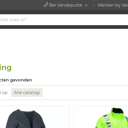
Bel Vandeputte
Werken bij Va
ing
cten gevonden
d op:
Alle catalogi