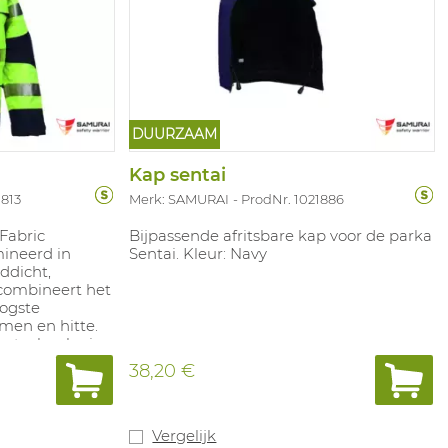
DUURZAAM
Kap sentai
1813
Merk: SAMURAI
ProdNr. 1021886
Fabric
Bijpassende afritsbare kap voor de parka
mineerd in
Sentai. Kleur: Navy
ddicht,
ombineert het
ogste
en en hitte.
e technologie.
°C.
38,20 €
L. Beschikbare
 fluo
Vergelijk