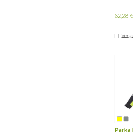
62,28 
Verge
Parka 