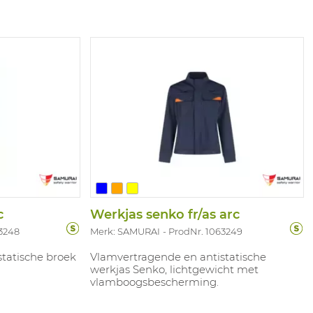
c
Werkjas senko fr/as arc
3248
Merk: SAMURAI
ProdNr. 1063249
tatische broek
Vlamvertragende en antistatische
werkjas Senko, lichtgewicht met
vlamboogsbescherming.