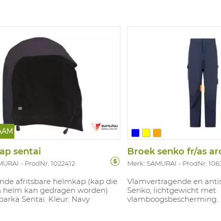
AAM
ap sentai
Broek senko fr/as ar
MURAI
ProdNr. 1022412
Merk: SAMURAI
ProdNr. 106
nde afritsbare helmkap (kap die
Vlamvertragende en antis
n helm kan gedragen worden)
Senko, lichtgewicht met
parka Sentai. Kleur: Navy
vlamboogsbescherming.