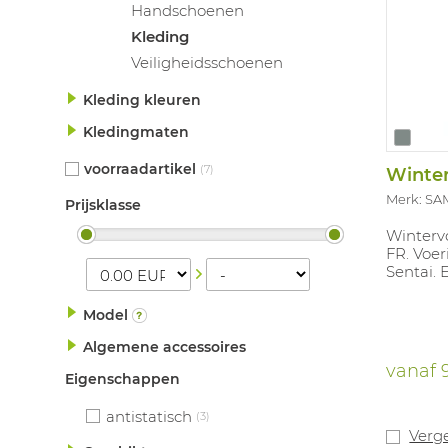
Handschoenen
Kleding
Veiligheidsschoenen
Kleding kleuren
Kledingmaten
voorraadartikel
(7)
Winter
Merk: SA
Prijsklasse
Winterv
FR. Voer
Sentai. 
Model
Algemene accessoires
vanaf
9
Eigenschappen
antistatisch
(3)
Verge