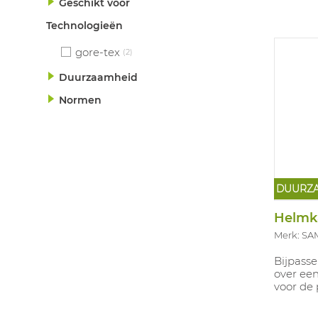
Geschikt voor
Technologieën
gore-tex
(2)
Duurzaamheid
Normen
DUURZ
Helmk
Merk: SA
Bijpasse
over ee
voor de 