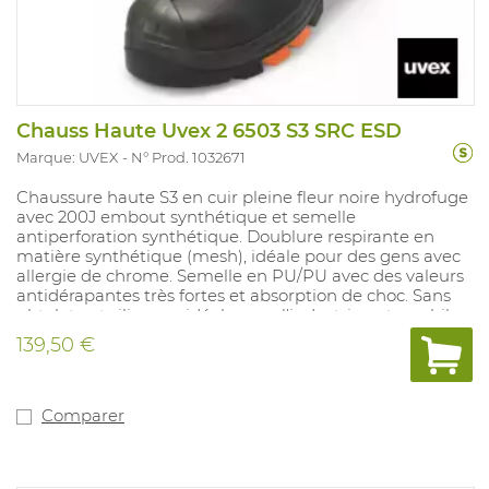
Chauss Haute Uvex 2 6503 S3 SRC ESD
Marque: UVEX
N° Prod. 1032671
Chaussure haute S3 en cuir pleine fleur noire hydrofuge
avec 200J embout synthétique et semelle
antiperforation synthétique. Doublure respirante en
matière synthétique (mesh), idéale pour des gens avec
allergie de chrome. Semelle en PU/PU avec des valeurs
antidérapantes très fortes et absorption de choc. Sans
phtalate et silicones, idéale pour l'industrie automobile.
Première de propreté amovible avec système régulant
139,50 €
l'humidité et absorbtion de choc. Pointures: 10, 11, 12, 14:
35-52.
Comparer