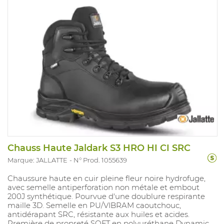
Chauss Haute Jaldark S3 HRO HI CI SRC
Marque: JALLATTE
N° Prod. 1055639
Chaussure haute en cuir pleine fleur noire hydrofuge,
avec semelle antiperforation non métale et embout
200J synthétique. Pourvue d'une doublure respirante
maille 3D. Semelle en PU/VIBRAM caoutchouc,
antidérapant SRC, résistante aux huiles et acides.
Première de propreté SOFT en polyuréthane Dynamic