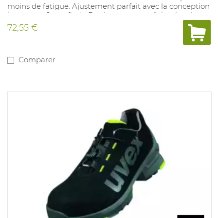
moins de fatigue. Ajustement parfait avec la conception
innovante Snug-fit de Dunlop pour empêcher le talon
de glisser. Les bottes Purofort ont une bonne adhérence
72,55 €
et sont 100% hydrofuge. Pointures: 35-48.
Comparer