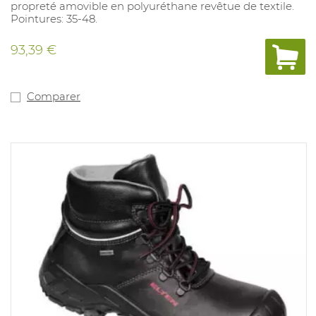
propreté amovible en polyuréthane revêtue de textile.
Pointures: 35-48.
93,39 €
Comparer