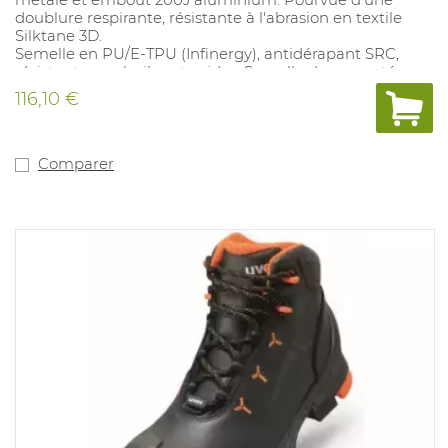
doublure respirante, résistante à l'abrasion en textile
Silktane 3D.
Semelle en PU/E-TPU (Infinergy), antidérapant SRC,
résistante aux huiles et acides. Semelle de propreté
amovible en polyuréthane revêtue de textile. Pointures:
116,10 €
38-48.
Comparer