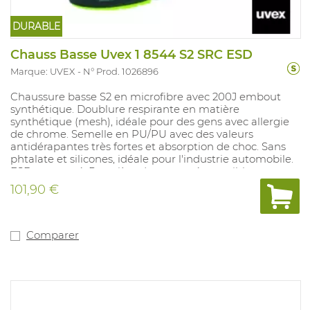
DURABLE
Chauss Basse Uvex 1 8544 S2 SRC ESD
Marque: UVEX
N° Prod. 1026896
Chaussure basse S2 en microfibre avec 200J embout
synthétique. Doublure respirante en matière
synthétique (mesh), idéale pour des gens avec allergie
de chrome. Semelle en PU/PU avec des valeurs
antidérapantes très fortes et absorption de choc. Sans
phtalate et silicones, idéale pour l'industrie automobile.
ESD approuvé. Première de propreté amovible avec
système régulant l'humidité et absorbtion des chocs.
101,90 €
Pointures: 10, 11, 12, 14: 35-52.
Comparer