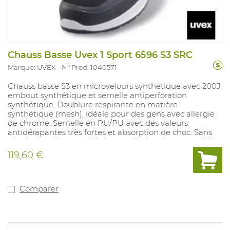
Chauss Basse Uvex 1 Sport 6596 S3 SRC
Marque: UVEX
N° Prod. 1040571
Chauss basse S3 en microvelours synthétique avec 200J
embout synthétique et semelle antiperforation
synthétique. Doublure respirante en matière
synthétique (mesh), idéale pour des gens avec allergie
de chrome. Semelle en PU/PU avec des valeurs
antidérapantes très fortes et absorption de choc. Sans
phtalate et silicones, idéale pour l'industrie automobile.
Première de propreté amovible avec système régulant
119,60 €
l'humidité et absorbtion de choc. Pointures: 10, 11, 12: 35-
52.
Comparer