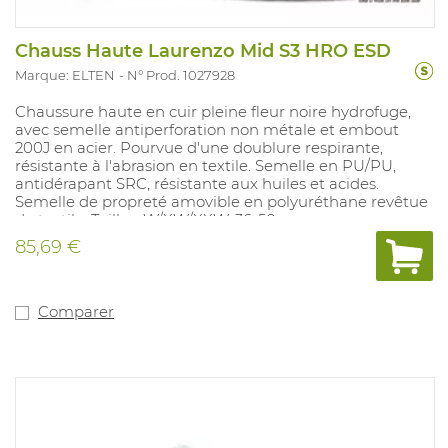
Chauss Haute Laurenzo Mid S3 HRO ESD
Marque: ELTEN
N° Prod. 1027928
Chaussure haute en cuir pleine fleur noire hydrofuge,
avec semelle antiperforation non métale et embout
200J en acier. Pourvue d'une doublure respirante,
résistante à l'abrasion en textile. Semelle en PU/PU,
antidérapant SRC, résistante aux huiles et acides.
Semelle de propreté amovible en polyuréthane revêtue
de textile. Tailles: W/XW/XXW, 36-50.
85,69 €
Comparer