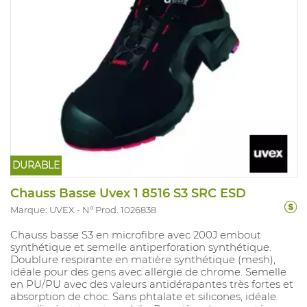
DURABLE
Chauss Basse Uvex 1 8516 S3 SRC ESD
Marque: UVEX
N° Prod. 1026838
Chauss basse S3 en microfibre avec 200J embout
synthétique et semelle antiperforation synthétique.
Doublure respirante en matière synthétique (mesh),
idéale pour des gens avec allergie de chrome. Semelle
en PU/PU avec des valeurs antidérapantes très fortes et
absorption de choc. Sans phtalate et silicones, idéale