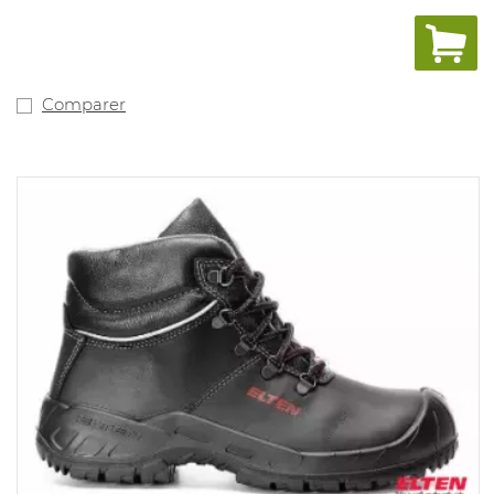
pour l'industrie automobile. Première de propreté
amovible avec système régulant l'humidité et
absorbtion de
choc. Pointures: 10, 11, 12: 35-52.
Comparer