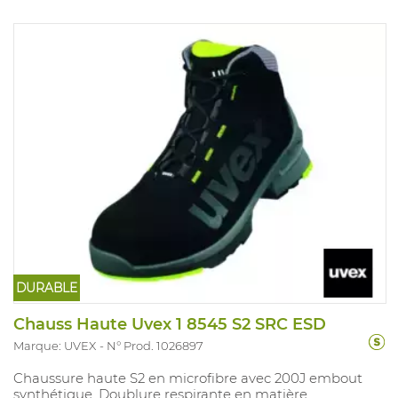
DURABLE
Chauss Haute Uvex 1 8545 S2 SRC ESD
Marque: UVEX
N° Prod. 1026897
Chaussure haute S2 en microfibre avec 200J embout
synthétique. Doublure respirante en matière