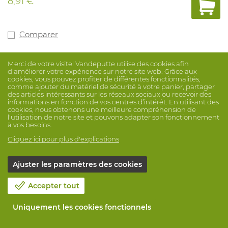
8,91 €
Comparer
Merci de votre visite! Vandeputte utilise des cookies afin
d’améliorer votre expérience sur notre site web. Grâce aux
cookies, vous pouvez profiter de différentes fonctionnalités,
comme ajouter du matériel de sécurité à votre panier, partager
des articles intéressants sur les réseaux sociaux ou recevoir des
informations en fonction de vos centres d’intérêt. En utilisant des
cookies, nous obtenons une meilleure compréhension de
l'utilisation de notre site et pouvons adapter son fonctionnement
à vos besoins.
Cliquez ici pour plus d'explications
Ajuster les paramètres des cookies
Accepter tout
Uniquement les cookies fonctionnels