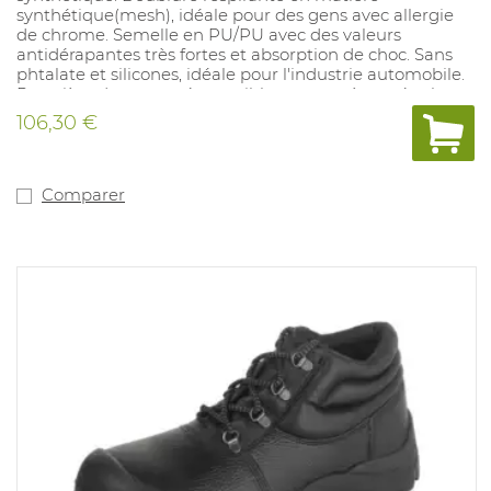
synthétique(mesh), idéale pour des gens avec allergie
de chrome. Semelle en PU/PU avec des valeurs
antidérapantes très fortes et absorption de choc. Sans
phtalate et silicones, idéale pour l'industrie automobile.
Première de propreté amovible avec système régulant
l'humidité et absorbtion de choc. Pointures: 10, 11, 12, 14:
106,30 €
35- 52.
Comparer