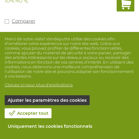
104,40 €
Comparer
Merci de votre visite! Vandeputte utilise des cookies afin
d’améliorer votre expérience sur notre site web. Grâce aux
cookies, vous pouvez profiter de différentes fonctionnalités,
comme ajouter du matériel de sécurité à votre panier, partager
des articles intéressants sur les réseaux sociaux ou recevoir des
informations en fonction de vos centres d’intérêt. En utilisant des
cookies, nous obtenons une meilleure compréhension de
l'utilisation de notre site et pouvons adapter son fonctionnement
à vos besoins.
Cliquez ici pour plus d'explications
Ajuster les paramètres des cookies
Accepter tout
Uniquement les cookies fonctionnels