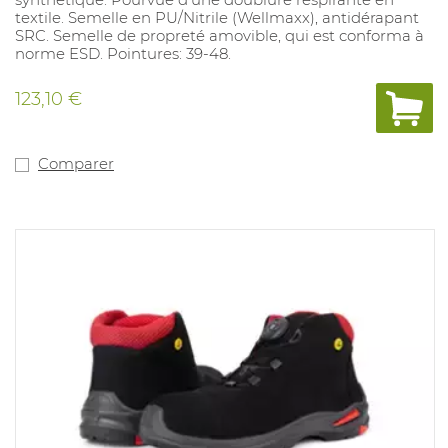
textile. Semelle en PU/Nitrile (Wellmaxx), antidérapant
SRC. Semelle de propreté amovible, qui est conforma à
norme ESD. Pointures: 39-48.
123,10 €
Comparer