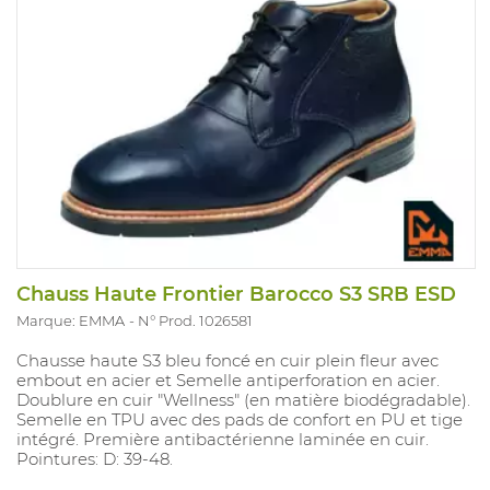
Chauss Haute Frontier Barocco S3 SRB ESD
Marque: EMMA
N° Prod. 1026581
Chausse haute S3 bleu foncé en cuir plein fleur avec
embout en acier et Semelle antiperforation en acier.
Doublure en cuir "Wellness" (en matière biodégradable).
Semelle en TPU avec des pads de confort en PU et tige
intégré. Première antibactérienne laminée en cuir.
Pointures: D: 39-48.