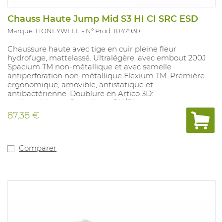
Chauss Haute Jump Mid S3 HI CI SRC ESD
Marque: HONEYWELL
N° Prod. 1047930
Chaussure haute avec tige en cuir pleine fleur
hydrofuge, mattelassé. Ultralégère, avec embout 200J
Spacium TM non-métallique et avec semelle
antiperforation non-métallique Flexium TM. Première
ergonomique, amovible, antistatique et
antibactérienne. Doublure en Artico 3D:
antibactérienne. Semelle en PU/PU avec une
adhérence parfaite et profile autonettoyant. Certifiée
87,38 €
selon les nouvelles normes dantidérapage. Tailles: 35-49.
Comparer