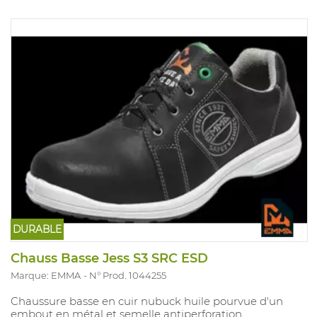
DURABLE
Chauss Basse Jess S3 SRC ESD
Marque: EMMA
N° Prod. 1044255
Chaussure basse en cuir nubuck huile pourvue d'un
embout en métal et semelle antiperforation