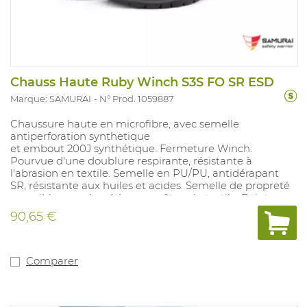
Chauss Haute Ruby Winch S3S FO SR ESD
Marque: SAMURAI
N° Prod. 1059887
Chaussure haute en microfibre, avec semelle
antiperforation synthetique
et embout 200J synthétique. Fermeture Winch.
Pourvue d'une doublure respirante, résistante à
l'abrasion en textile. Semelle en PU/PU, antidérapant
SR, résistante aux huiles et acides. Semelle de propreté
amovible en polyuréthane revêtue de textile. Pointures:
36-49.
90,65 €
Comparer