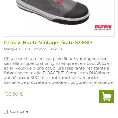
Chauss Haute Vintage Pirate S3 ESD
Marque: ELTEN
N° Prod. 1024910
Chaussure haute en cuir plein fleur hydrofugée, avec
semelle antiperforation synthétique et embout 200J en
acier. Pourvue d'une doub lure respirante, résistante à
l'abrasion en textile BIOACTIVE. Semelle en PU/Vibram,
antidérapant SRC, résistante aux huiles et acides.
Semelle de propreté amovible en polyuréthane revêtue
de textile. Surembout résistante à l'abrasion. Pointures:
37-47.
103,30 €
Comparer