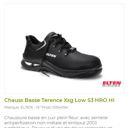
Chauss Basse Terence Xxg Low S3 HRO HI
Marque: ELTEN
N° Prod. 1054054
Chaussure basse en cuir plein fleur, avec semelle
antiperforation non métale et embout 200J
synthétique. Pourvue d'une doublure respirante en