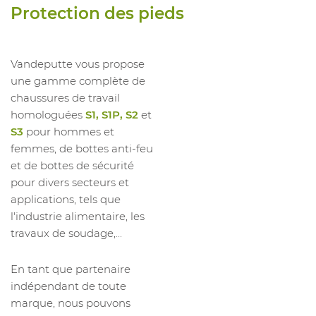
Protection des pieds
1027021012
Semelle Climatic Uvex
46
1027021013
Semelle Climatic Uvex
47
1027021014
Semelle Climatic Uvex
48
Vandeputte vous propose
une gamme complète de
1027021073
Semelle Climatic Uvex
49/50
chaussures de travail
1027021074
Semelle Climatic Uvex
51/52
homologuées
S1, S1P, S2
et
1027021019
Semelle Climatic Uvex
35
S3
pour hommes et
femmes, de bottes anti-feu
1027021020
Semelle Climatic Uvex
36
et de bottes de sécurité
1027021021
Semelle Climatic Uvex
37
pour divers secteurs et
1027021022
Semelle Climatic Uvex
38
applications, tels que
1027021023
Semelle Climatic Uvex
39
l'industrie alimentaire, les
travaux de soudage,...
1027021024
Semelle Climatic Uvex
40
1027021025
Semelle Climatic Uvex
41
En tant que partenaire
1027021026
Semelle Climatic Uvex
42
indépendant de toute
marque, nous pouvons
1027021027
Semelle Climatic Uvex
43