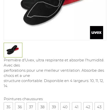
Première d'Uvex, ultra respirante et absorbe l'humidité.
Avec des
perforations pour une meilleur ventilation. Absorbe des
chocs et a une
structure confortable. Disponible en 4 largeurs: 10, 11, 12,
14.
Pointures chaussures:
35
36
37
38
39
40
41
42
43