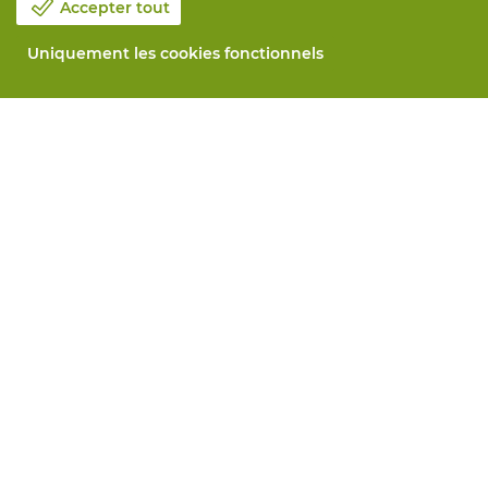
Accepter tout
Uniquement les cookies fonctionnels
Notre société
Blog
Contactez-nous
Prenez un rendez-vous 📆
Responsabilité sociale
Travailler chez Vandeputte
Formulaire de retour
Tous services
Commander en ligne
Maintenance et réparation