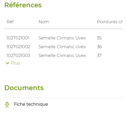
Références
Réf.
Nom
Pointures cha
1027021001
Semelle Climatic Uvex
35
1027021002
Semelle Climatic Uvex
36
1027021003
Semelle Climatic Uvex
37
Plus
1027021004
Semelle Climatic Uvex
38
1027021005
Semelle Climatic Uvex
39
1027021006
Semelle Climatic Uvex
40
Documents
1027021007
Semelle Climatic Uvex
41
1027021008
Semelle Climatic Uvex
42
Fiche technique
1027021009
Semelle Climatic Uvex
43
1027021010
Semelle Climatic Uvex
44
1027021011
Semelle Climatic Uvex
45