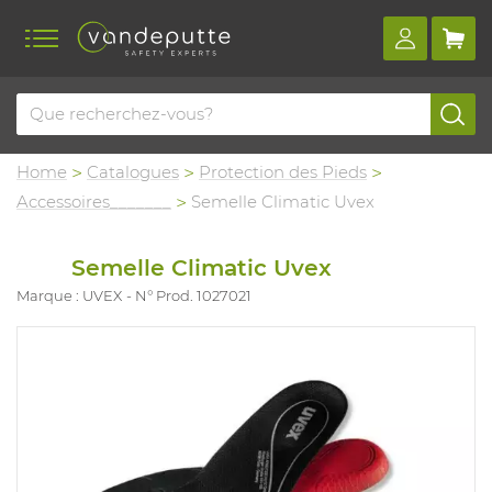
Home
Catalogues
Protection des Pieds
Accessoires_______
Semelle Climatic Uvex
Semelle Climatic Uvex
Marque : UVEX
N° Prod. 1027021