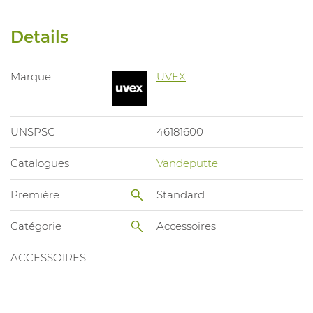
Details
Marque
UVEX
UNSPSC
46181600
Catalogues
Vandeputte
Première
Standard
Catégorie
Accessoires
ACCESSOIRES