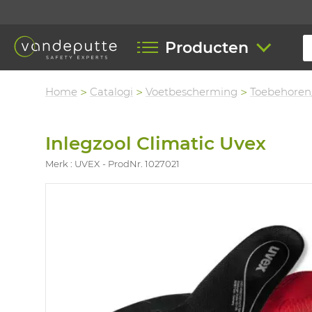
Producten
Home
Catalogi
Voetbescherming
Toebehoren
Inlegzool Climatic Uvex
Merk : UVEX
ProdNr. 1027021