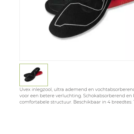
Uvex inlegzool, ultra ademend en vochtabsorberend
voor een betere verluchting. Schokabsorberend en
comfortabele structuur. Beschikbaar in 4 breedtes: 10, 