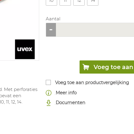
10
11
12
14
Aantal
Voeg toe aan 
Voeg toe aan productvergelijking
. Met perforaties
Meer info
 bevat een
11, 12, 14.
Documenten