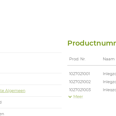
Productnum
Prod. Nr.
Naam
1027021001
Inlegz
1027021002
Inlegz
1027021003
Inlegz
te Algemeen
Meer
1027021004
Inlegz
d
1027021005
Inlegz
en
1027021006
Inlegz