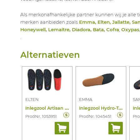
Als merkonafhankelijke partner kunnen wij je all
merken aanbieden zoals
Emma, Elten, Jallatte, Sa
Honeywell, Lemaitre, Diadora, Bata, Cofra
,
Oxypas
.
Alternatieven
ELTEN
EMMA
SA
I
nlegzool Artisan ESD
I
nlegzool Hydro-Tec Comfort Soft
ProdNr. 1053951
ProdNr. 1045451
Pro