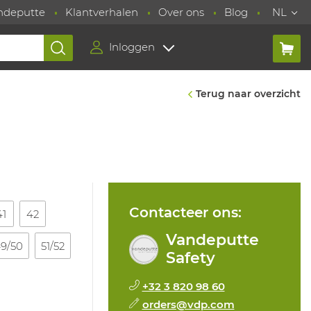
ndeputte
Klantverhalen
Over ons
Blog
NL
Inloggen
Terug naar overzicht
Contacteer ons:
41
42
Vandeputte
9/50
51/52
Safety
+32 3 820 98 60
orders@vdp.com