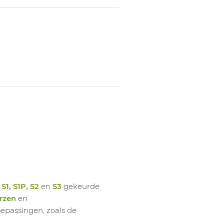
1027021007
Inlegz
1027021008
Inlegz
1027021009
Inlegz
1027021010
Inlegz
1027021011
Inlegz
1027021012
Inlegz
1027021013
Inlegz
1027021014
Inlegz
1027021073
Inlegz
1027021074
Inlegz
1027021019
Inlegz
1027021020
Inlegz
n
S1, S1P, S2
en
S3
gekeurde
1027021021
Inlegz
rzen
en
oepassingen, zoals de
1027021022
Inlegz