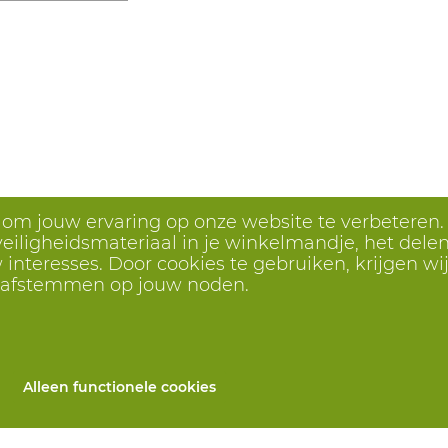
1027021040
Inlegz
1027021041
Inlegz
1027021042
Inlegz
1027021043
Inlegz
1027021044
Inlegz
1027021045
Inlegz
1027021046
Inlegz
s om jouw ervaring op onze website te verbeteren.
eiligheidsmateriaal in je winkelmandje, het delen 
1027021047
Inlegz
interesses. Door cookies te gebruiken, krijgen wij
1027021048
Inlegz
r afstemmen op jouw noden.
1027021049
Inlegz
1027021050
Inlegz
1027021077
Inlegz
Alleen functionele cookies
1027021078
Inlegz
1027021055
Inlegz