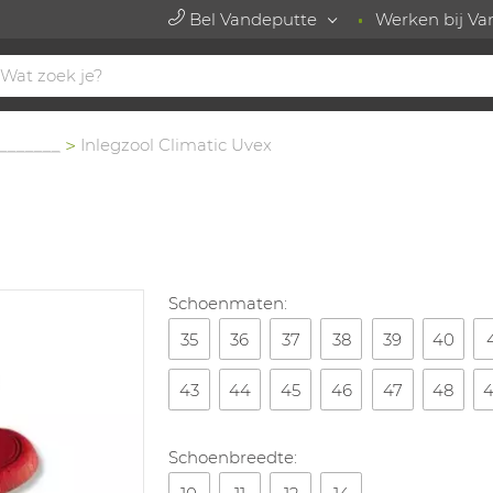
Bel Vandeputte
Werken bij Va
_______
Inlegzool Climatic Uvex
Schoenmaten:
35
36
37
38
39
40
43
44
45
46
47
48
4
Schoenbreedte: