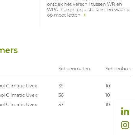
ontdek het verschil tussen WR en
WPA, hoe je de juiste kiest en waar je
op moet letten.
mers
Schoenmaten
Schoenbreed
ool Climatic Uvex
35
10
ool Climatic Uvex
36
10
ool Climatic Uvex
37
10
ool Climatic Uvex
38
10
ool Climatic Uvex
39
10
ool Climatic Uvex
40
10