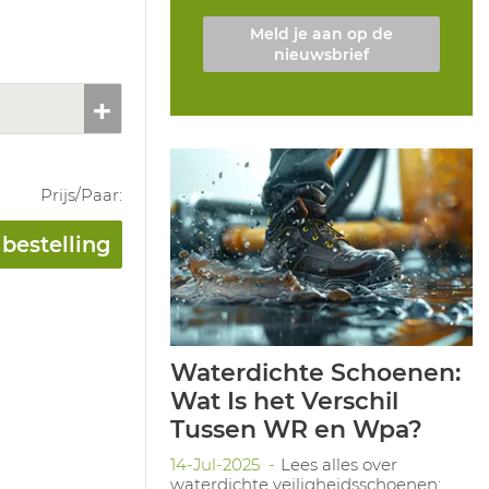
Meld je aan op de
nieuwsbrief
Prijs/
Paar
:
bestelling
Waterdichte Schoenen:
Wat Is het Verschil
Tussen WR en Wpa?
14-Jul-2025
Lees alles over
waterdichte veiligheidsschoenen: