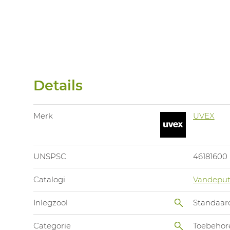
Details
Merk
UVEX
UNSPSC
46181600
Catalogi
Vandeput
Inlegzool
Standaar
Categorie
Toebehor