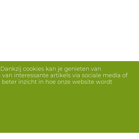
ool Climatic Uvex
38
12
ool Climatic Uvex
39
12
ool Climatic Uvex
40
12
ool Climatic Uvex
41
12
ool Climatic Uvex
42
12
ool Climatic Uvex
43
12
ool Climatic Uvex
44
12
 Dankzij cookies kan je genieten van
van interessante artikels via sociale media of
ool Climatic Uvex
45
12
 beter inzicht in hoe onze website wordt
ool Climatic Uvex
46
12
ool Climatic Uvex
47
12
ool Climatic Uvex
48
12
ool Climatic Uvex
49/50
12
ool Climatic Uvex
51/52
12
ool Climatic Uvex
35
14