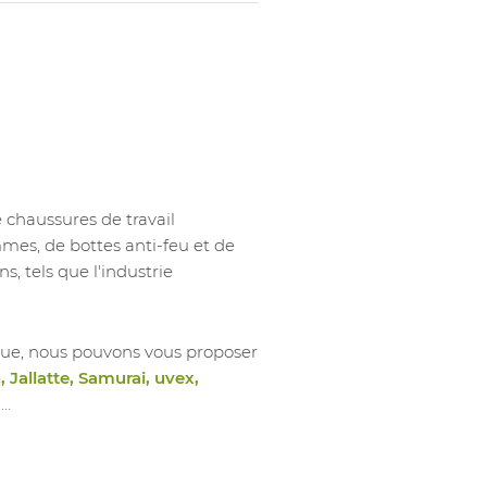
1026857022
Chauss Ha
ESD
1026857023
Chauss Ha
ESD
1026857024
Chauss Ha
ESD
1026857025
Chauss Ha
ESD
haussures de travail
s, de bottes anti-feu et de
1026857026
Chauss Ha
ESD
s, tels que l'industrie
1026857027
Chauss Ha
ESD
ue, nous pouvons vous proposer
1026857028
Chauss Ha
ESD
 Jallatte, Samurai, uvex,
,…
1026857029
Chauss Ha
ESD
1026857030
Chauss Ha
ESD