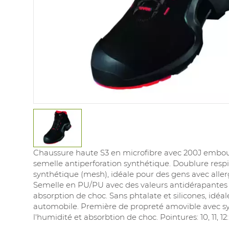
Chaussure haute S3 en microfibre avec 200J embou
semelle antiperforation synthétique. Doublure resp
synthétique (mesh), idéale pour des gens avec alle
Semelle en PU/PU avec des valeurs antidérapantes t
absorption de choc. Sans phtalate et silicones, idéal
automobile. Première de propreté amovible avec s
l'humidité et absorbtion de choc. Pointures: 10, 11, 12: