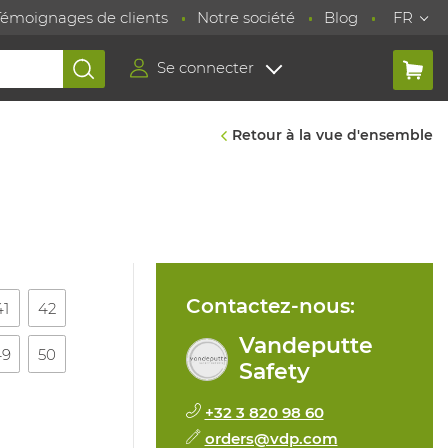
Témoignages de clients
Notre société
Blog
FR
Se connecter
Retour à la vue d'ensemble
Contactez-nous:
41
42
Vandeputte
49
50
Safety
+32 3 820 98 60
orders@vdp.com