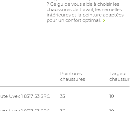
? Ce guide vous aide à choisir les
chaussures de travail, les semelles
intérieures et la pointure adaptées
pour un confort optimal.
Pointures
Largeur
chaussures
chaussure
ute Uvex 1 8517 S3 SRC
35
10
ute Uvex 1 8517 S3 SRC
36
10
ute Uvex 1 8517 S3 SRC
37
10