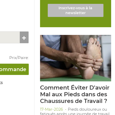
Inscrivez-vous à la
newsletter
Prix/
Paire
:
a commande
ts
Comment Éviter D'avoir
Mal aux Pieds dans des
Chaussures de Travail ?
17-Mar-2026
Pieds douloureux ou
fatigués après une journée de travail