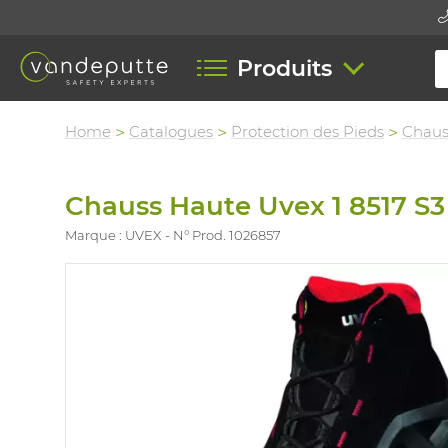
Produits
Home
Catalogues
Protection des Pieds
Chaus
Chauss Haute Uvex 1 8517 S
Marque : UVEX
N° Prod. 1026857