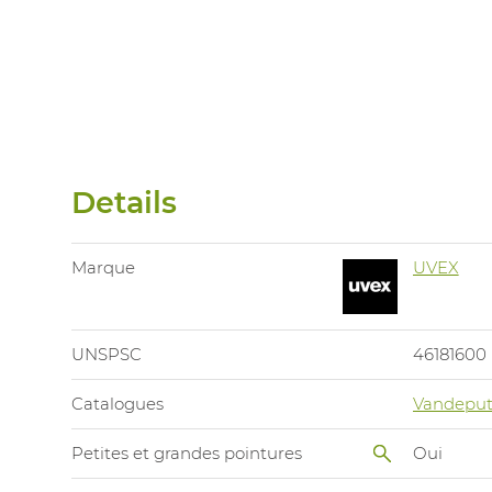
Details
Marque
UVEX
UNSPSC
46181600
Catalogues
Vandeput
Petites et grandes pointures
Oui