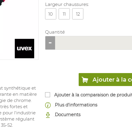
Largeur chaussures:
10
11
12
Quantité
Ajouter à l
t synthétique et
irante en matière
Ajouter à la comparaison de produi
rgie de chrome.
Plus d'informations
rès fortes et
e pour l'industrie
Documents
ystème régulant
 35-52.