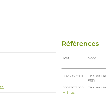
Références
Réf.
Nom
1026857001
Chauss Ha
ESD
te
1026857002
Chauss Ha
ESD
Plus
1026857003
Chauss Ha
ESD