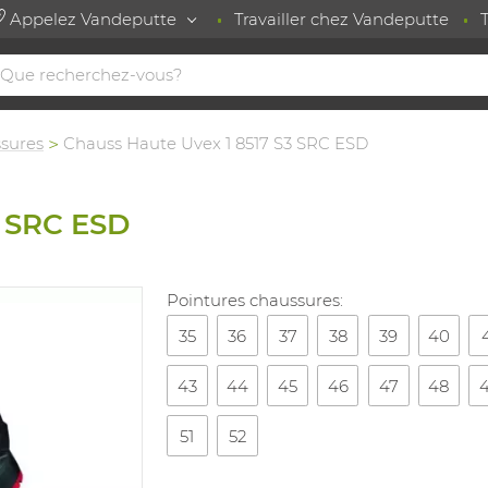
Appelez Vandeputte
Travailler chez Vandeputte
sures
Chauss Haute Uvex 1 8517 S3 SRC ESD
3 SRC ESD
Pointures chaussures:
35
36
37
38
39
40
43
44
45
46
47
48
51
52