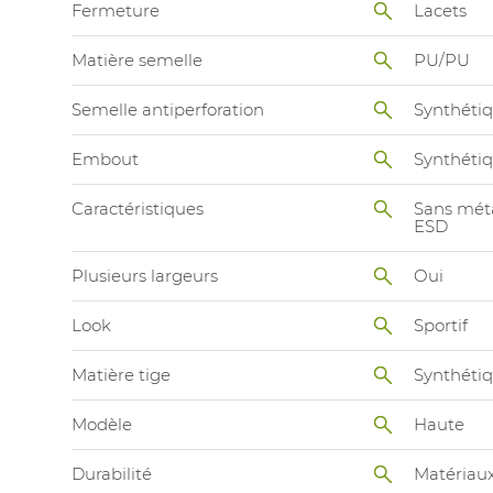
Fermeture
Lacets
Matière semelle
PU/PU
Semelle antiperforation
Synthéti
Embout
Synthéti
Caractéristiques
Sans mét
ESD
Plusieurs largeurs
Oui
Look
Sportif
Matière tige
Synthéti
Modèle
Haute
Durabilité
Matériaux