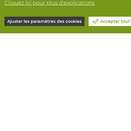
Cliquez ici pour plus d'explications
Ajuster les paramètres des cookies
Accepter tout
Notre société
Tous service
Blog
Commander e
Contactez-nous
Maintenance 
Prenez un rendez-vous 📆
Services de 
Responsabilité sociale
Marquage
Travailler chez Vandeputte
Distributeur
Formulaire de retour
Besoin de co