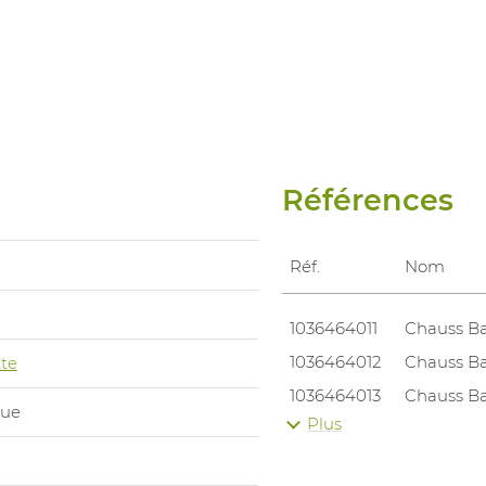
Références
Réf.
Nom
1036464011
Chauss B
1036464012
Chauss B
te
1036464013
Chauss B
que
Plus
1036464001
Chauss B
1036464002
Chauss B