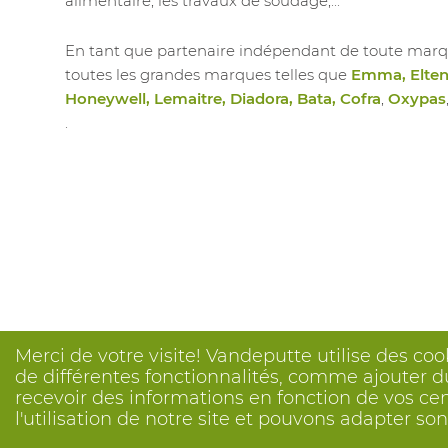
alimentaire, les travaux de soudage,...
En tant que partenaire indépendant de toute marq
toutes les grandes marques telles que
Emma, Elten,
Honeywell, Lemaitre, Diadora, Bata, Cofra
,
Oxypas
.
Merci de votre visite! Vandeputte utilise des coo
de différentes fonctionnalités, comme ajouter du
recevoir des informations en fonction de vos ce
l'utilisation de notre site et pouvons adapter s