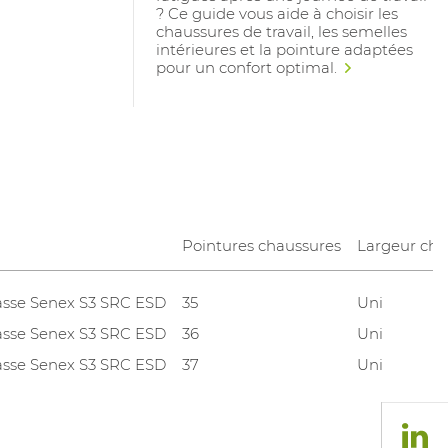
? Ce guide vous aide à choisir les
chaussures de travail, les semelles
intérieures et la pointure adaptées
pour un confort optimal.
Pointures chaussures
Largeur cha
asse Senex S3 SRC ESD
35
Uni
asse Senex S3 SRC ESD
36
Uni
asse Senex S3 SRC ESD
37
Uni
asse Senex S3 SRC ESD
38
Uni
asse Senex S3 SRC ESD
39
Uni