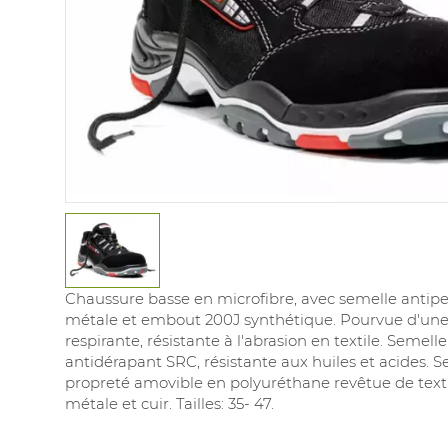
Chaussure basse en microfibre, avec semelle antipe
métale et embout 200J synthétique. Pourvue d'un
respirante, résistante à l'abrasion en textile. Semel
antidérapant SRC, résistante aux huiles et acides. 
propreté amovible en polyuréthane revêtue de texti
métale et cuir. Tailles: 35- 47.