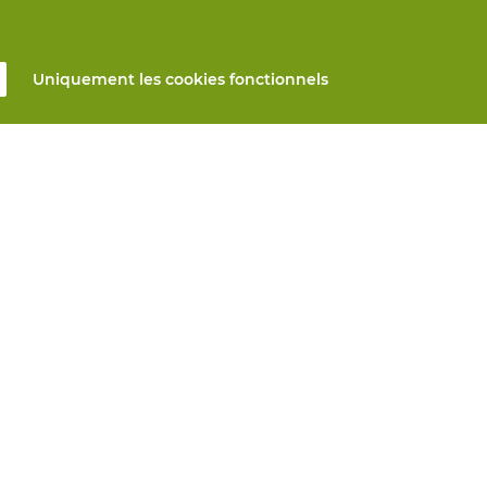
Uniquement les cookies fonctionnels
s
Tous produits
n ligne
EPI sur mesure
et réparation
Protection des mains
mesure
Protection des pieds
Vêtements de protection
s automatiques
nseils? Nous vous aidons