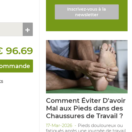
Inscrivez-vous à la
newsletter
€ 96.69
a commande
ts
Comment Éviter D'avoir
Mal aux Pieds dans des
Chaussures de Travail ?
17-Mar-2026
Pieds douloureux ou
fatigués après une journée de travail