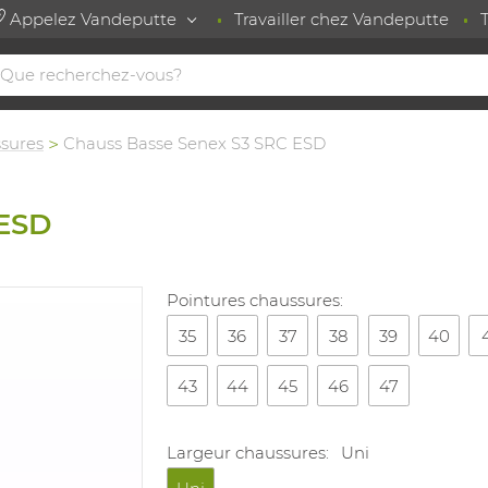
Appelez Vandeputte
Travailler chez Vandeputte
sures
Chauss Basse Senex S3 SRC ESD
 ESD
Pointures chaussures:
35
36
37
38
39
40
43
44
45
46
47
Largeur chaussures:
Uni