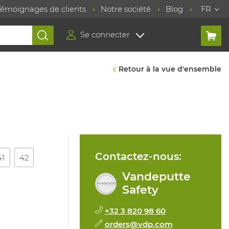
Témoignages de clients
Notre société
Blog
FR
Se connecter
Retour à la vue d'ensemble
Contactez-nous:
41
42
Vandeputte
Safety
+32 3 820 98 60
orders@vdp.com