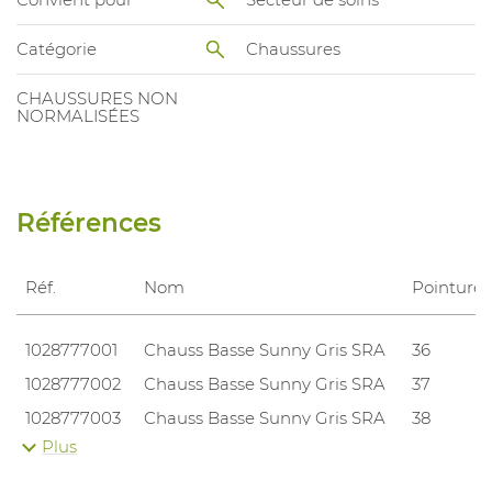
Catégorie
Chaussures
CHAUSSURES NON
NORMALISÉES
Références
Réf.
Nom
Pointures
1028777001
Chauss Basse Sunny Gris SRA
36
1028777002
Chauss Basse Sunny Gris SRA
37
1028777003
Chauss Basse Sunny Gris SRA
38
Plus
1028777004
Chauss Basse Sunny Gris SRA
39
1028777005
Chauss Basse Sunny Gris SRA
40