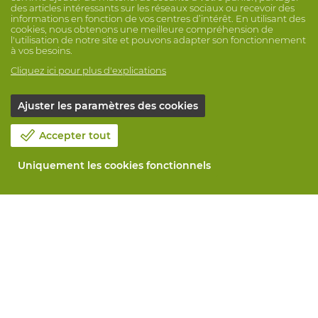
des articles intéressants sur les réseaux sociaux ou recevoir des
informations en fonction de vos centres d’intérêt. En utilisant des
cookies, nous obtenons une meilleure compréhension de
l'utilisation de notre site et pouvons adapter son fonctionnement
à vos besoins.
Cliquez ici pour plus d'explications
Ajuster les paramètres des cookies
Accepter tout
Uniquement les cookies fonctionnels
Notre société
Blog
Contactez-nous
Prenez un rendez-vous 📆
Responsabilité sociale