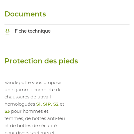
1028777006
Chauss Basse Sunny Gris SRA
41
Documents
1028777007
Chauss Basse Sunny Gris SRA
42
Fiche technique
Protection des pieds
Vandeputte vous propose
une gamme complète de
chaussures de travail
homologuées
S1, S1P, S2
et
S3
pour hommes et
femmes, de bottes anti-feu
et de bottes de sécurité
pour divers secteurs et