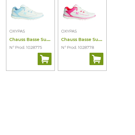
OXYPAS
OXYPAS
C
hauss Basse Sunny Bleu Claire SRA
C
hauss Basse Sunny Fuxia SRA
N° Prod. 1028775
N° Prod. 1028778