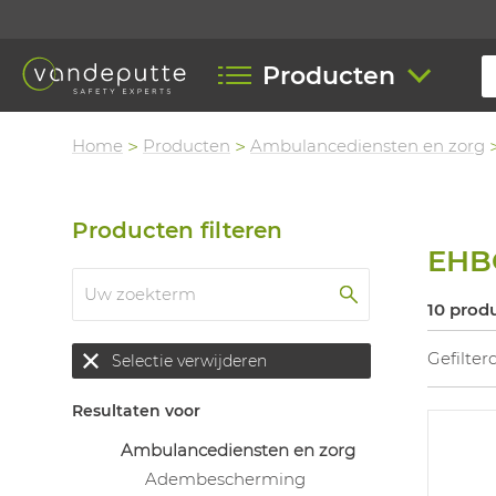
Producten
Home
Producten
Ambulancediensten en zorg
Producten filteren
EHB
10 prod
Gefilter
Selectie verwijderen
Resultaten voor
Ambulancediensten en zorg
Adembescherming