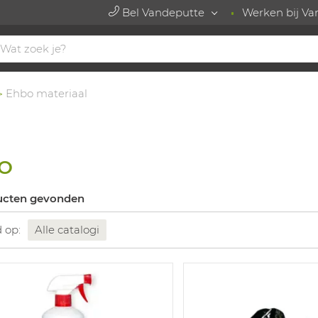
Bel Vandeputte
Werken bij Va
Ehbo materiaal
O
ucten gevonden
d op:
Alle catalogi