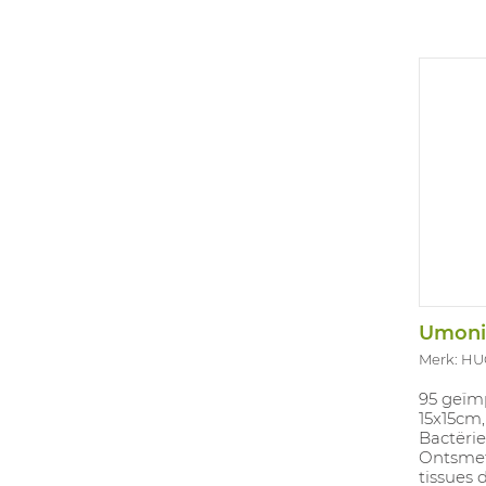
Merk: H
95 geïm
15x15cm
Bactëri
Ontsmet
tissues 