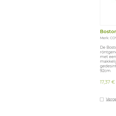
Boston
Merk: C
De Bost
röntgen
met een 
makkelij
gedesin
92cm.
17,37 €
Verge