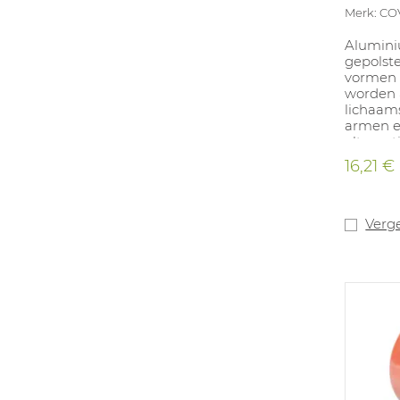
Merk: C
Alumini
gepolst
vormen 
worden 
lichaam
armen e
alternat
Röntgen
16,21 €
11x91cm.
Verge