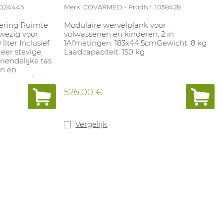
1024445
Merk: COVARMED
ProdNr. 1058428
oering Ruimte
Modulaire wervelplank voor
wezig voor
volwassenen en kinderen, 2 in
 liter Inclusief
1Afmetingen: 183x44,5cmGewicht: 8 kg
eer stevige,
Laadcapaciteit: 150 kg
riendelijke tas
n en
raagcomfort
fmetingen:
526,00 €
Vergelijk