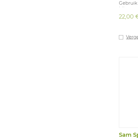
Gebruik 
bijgevo
BE-REG
22,00 
Verge
Sam Sp