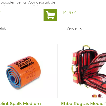
biociden veilig. Voor gebruik de
egde gebruiksaanwijzing lezen.
-01578
€
114,70 €
lijk
Vergelijk
lint Spalk Medium
Ehbo Rugtas Medic 