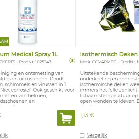
AAM
um Medical Spray 1L
Isothermisch Deken
UCKERTS
ProdNr. 1025243
Merk: COVARMED
ProdNr. 
einiging en ontsmetting van
Uitstekende beschermin
ktes en uitrustingen. Doodt
onderkoeling en zonnestr
n, schimmels en virussen in 1
isothermische deken wee
Niet corrosief. Ook geschikt voor
immers het felle zonlicht
smetten van helmen,
lichaamstemperatuur op p
eidsschoenen en
open wonden te kleven. D
atsmaskers.
shockpreventie na een er
Afmetingen: 160cm x 21
€
1,13 €
lijk
Vergelijk