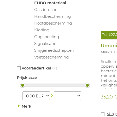
EHBO materiaal
Gasdetectie
Handbescherming
Hoofdbescherming
Kleding
DUURZ
Oogspoeling
Signalisatie
Umoni
Snijgereedschappen
Merk: H
Voetbescherming
Snelle r
oppervla
voorraadartikel
(10)
bacterië
minuut. 
Prijsklasse
het ont
veiligh
volgela
35,20 
Merk
Verge