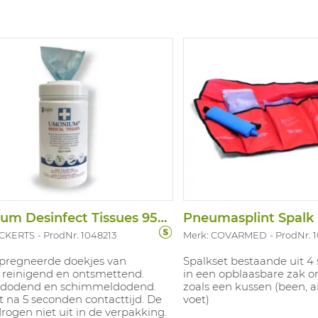
Umonium Desinfect Tissues 95ST
Pneumasplint Spalk 
UCKERTS
ProdNr. 1048213
Merk: COVARMED
ProdNr. 
pregneerde doekjes van
Spalkset bestaande uit 4 
, reinigend en ontsmettend.
in een opblaasbare zak o
edodend en schimmeldodend.
zoals een kussen (been, 
 na 5 seconden contacttijd. De
voet)
drogen niet uit in de verpakking.