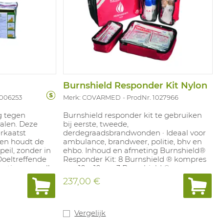
Burnshield Responder Kit Nylon
1006253
Merk: COVARMED
ProdNr. 1027966
g tegen
Burnshield responder kit te gebruiken
alen. Deze
bij eerste, tweede,
rkaatst
derdegraadsbrandwonden · Ideaal voor
 en houdt de
ambulance, brandweer, politie, bhv en
eil, zonder in
ehbo. Inhoud en afmeting Burnshield®
oeltreffende
Responder Kit: 8 Burnshield ® kompres
nstig ongeval!
van 10 x 10 cm 3 Burnshield ®
0cm
kompressen van 20 x 20 cm 2
237,00 €
Burnshield ® kompressen van 60 x 40
cm 3 Burnshield ® kompressen 2,5 x 0 ,5
cm 2 Burnshield ® kompressen 1m x
5cm 3 Burnshield ® gel 125 ml 1 Rol
Vergelijk