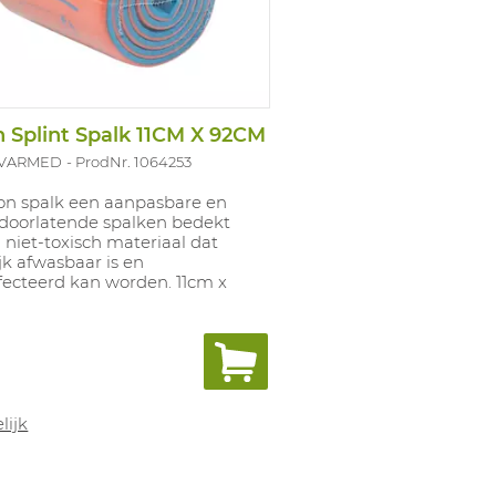
 Splint Spalk 11CM X 92CM
OVARMED
ProdNr. 1064253
on spalk een aanpasbare en
doorlatende spalken bedekt
niet-toxisch materiaal dat
k afwasbaar is en
fecteerd kan worden. 11cm x
lijk