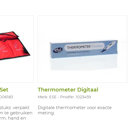
kleefpleister 2,4 cm x 5 m 2 Rollen
verband 2 Rollen Soft foam verband 1
Schaar 2 Paar handschoenen 1
Reddingsdeken 2 m x 1 m Verpakt in een
tas met de afmetingen 33 x 25 x 14 cm
Set
Thermometer Digitaal
1006183
Merk: ESE
ProdNr. 1023459
stuks: verpakt
Digitale thermometer voor exacte
m te gebruiken
meting.
arm, hand en