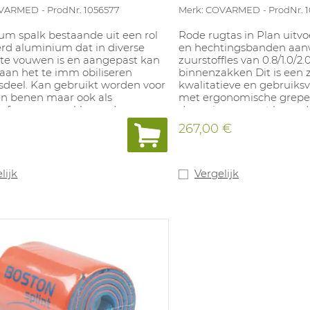
OVARMED
ProdNr. 1056577
Merk: COVARMED
ProdNr. 
um spalk bestaande uit een rol
Rode rugtas in Plan uitv
erd aluminium dat in diverse
en hechtingsbanden aan
te vouwen is en aangepast kan
zuurstoffles van 0.8/1.0/2.0
aan het te imm obiliseren
binnenzakken Dit is een z
sdeel. Kan gebruikt worden voor
kwalitatieve en gebruiksv
n benen maar ook als
met ergonomische grepe
ief voor een nekkraag. Is
draagriemen met hoog d
 doorlaatbaar. Afmeting:
voor rug en schouders. A
267,00 €
48x54x25cm.
lijk
Vergelijk