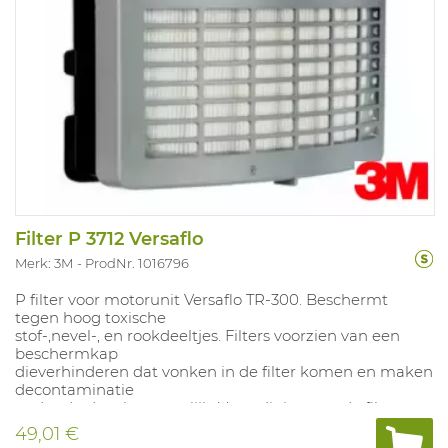
Filter P 3712 Versaflo
Merk: 3M
ProdNr. 1016796
P filter voor motorunit Versaflo TR-300. Beschermt
tegen hoog toxische
stof-,nevel-, en rookdeeltjes. Filters voorzien van een
beschermkap
dieverhinderen dat vonken in de filter komen en maken
decontaminatie
onder de douche mogelijk. Verzadiging van de filter
enkel te detecteren
49,01 €
door een verhoging van (inadem-)weerstand, motorunit