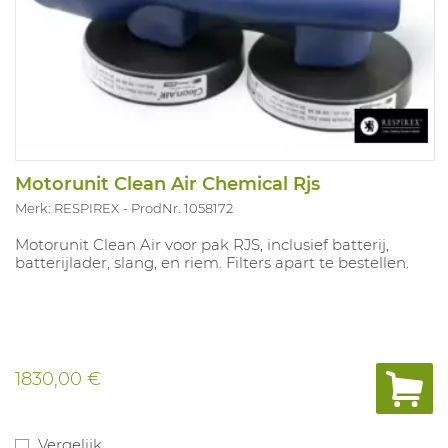
Motorunit Clean Air Chemical Rjs
Merk: RESPIREX
ProdNr. 1058172
Motorunit Clean Air voor pak RJS, inclusief batterij,
batterijlader, slang, en riem. Filters apart te bestellen.
1830,00 €
Vergelijk