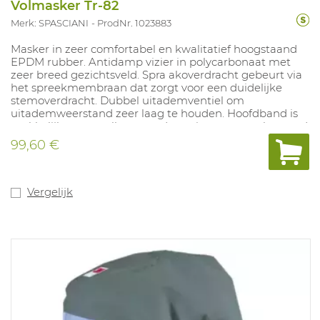
Volmasker Tr-82
Merk: SPASCIANI
ProdNr. 1023883
Masker in zeer comfortabel en kwalitatief hoogstaand
EPDM rubber. Antidamp vizier in polycarbonaat met
zeer breed gezichtsveld. Spra akoverdracht gebeurt via
het spreekmembraan dat zorgt voor een duidelijke
stemoverdracht. Dubbel uitademventiel om
uitademweerstand zeer laag te houden. Hoofdband is
makkelijk te verstellen, met draagriem om masker rond
de hals te hangen. Voorzien van standaard s
99,60 €
chroefdraadaansluiting EN 148 voor filters of
luchtslangen met gelijkaardige aansluiting. Geschikt
voor processen met chemische risico's. In
overeenstemming met: EN 136.
Vergelijk