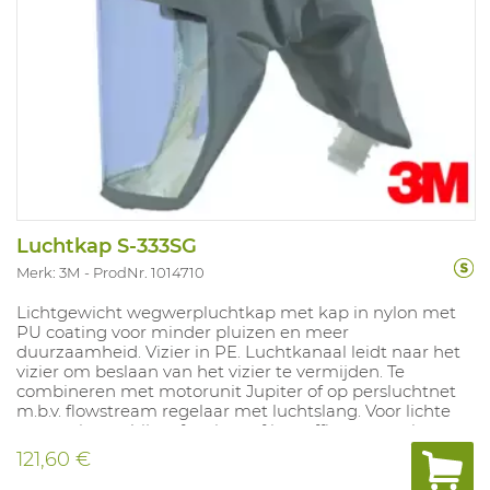
Luchtkap S-333SG
Merk: 3M
ProdNr. 1014710
Lichtgewicht wegwerpluchtkap met kap in nylon met
PU coating voor minder pluizen en meer
duurzaamheid. Vizier in PE. Luchtkanaal leidt naar het
vizier om beslaan van het vizier te vermijden. Te
combineren met motorunit Jupiter of op persluchtnet
m.b.v. flowstream regelaar met luchtslang. Voor lichte
toepassingen bij verfspuiten of in stoffige omgevingen.
Vizier bestendig tegen reiniging met thinner.Gewicht:
121,60 €
125 gr. NPF: 500 in combinatie met Jupiter motorunit en
200 in combinatie met perslucht. Beschikbaar in S/M en