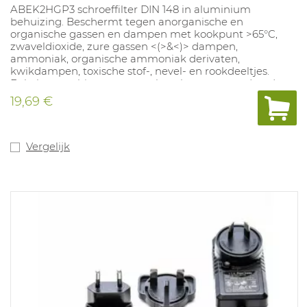
ABEK2HGP3 schroeffilter DIN 148 in aluminium
behuizing. Beschermt tegen anorganische en
organische gassen en dampen met kookpunt >65°C,
zwaveldioxide, zure gassen <(>&<)> dampen,
ammoniak, organische ammoniak derivaten,
kwikdampen, toxische stof-, nevel- en rookdeeltjes.
Enkel te combineren met volmasker met standaard
schroefdraad. Filter van klasse 2: tot max concentratie
19,69 €
van 0,5 %.
Vergelijk