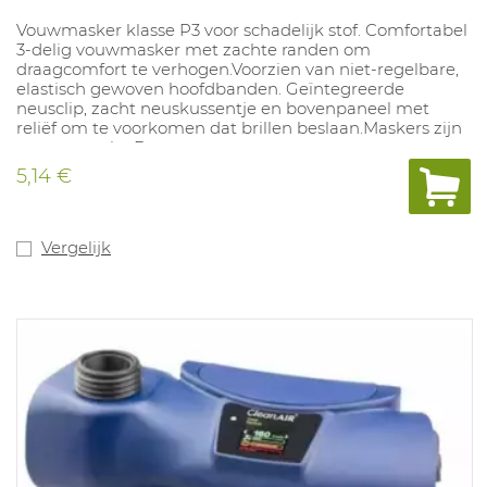
Vouwmasker klasse P3 voor schadelijk stof. Comfortabel
3-delig vouwmasker met zachte randen om
draagcomfort te verhogen.Voorzien van niet-regelbare,
elastisch gewoven hoofdbanden. Geïntegreerde
neusclip, zacht neuskussentje en bovenpaneel met
reliëf om te voorkomen dat brillen beslaan.Maskers zijn
apart verpakt. Bevatten geen componenten van
natuurrubberlatex en PVC. NPF: 50. Geschikt voor
5,14 €
processen met chemische risico's. In overeenstemming
met: EN 149:2001.
Vergelijk