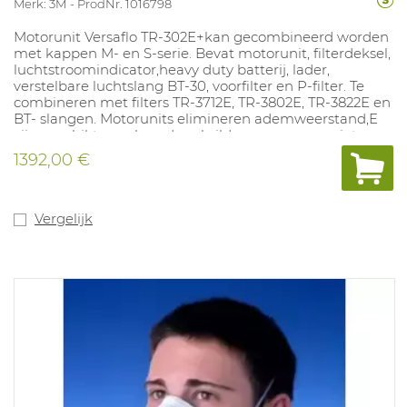
Merk: 3M
ProdNr. 1016798
Motorunit Versaflo TR-302E+kan gecombineerd worden
met kappen M- en S-serie. Bevat motorunit, filterdeksel,
luchtstroomindicator,heavy duty batterij, lader,
verstelbare luchtslang BT-30, voorfilter en P-filter. Te
combineren met filters TR-3712E, TR-3802E, TR-3822E en
BT- slangen. Motorunits elimineren ademweerstand,E
zijn geschikt voor baard-en brildragers, zorgen niet voor
allergische reacties en beschermen vaak beter doordat
1392,00 €
er een lekkage is van binnen naar buiten. Dit maakt dat
ze vaak een goed alternatief zijn voor stof-, half- en
volmaskers. Deze motounit is makkelijk te reinigen door
de vlakke oppervlakken. Toestel voorzien van een laag
Vergelijk
debiet alarm. Niet geschikt voor besloten ruimten.
Debiet: 190L/min. Gewicht: 1095gr. NPF: afhankelijk van
gebruikte kap.