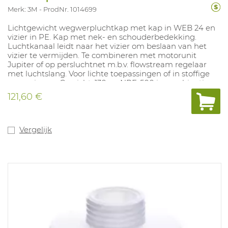
Merk: 3M
ProdNr. 1014699
Lichtgewicht wegwerpluchtkap met kap in WEB 24 en
vizier in PE. Kap met nek- en schouderbedekking.
Luchtkanaal leidt naar het vizier om beslaan van het
vizier te vermijden. Te combineren met motorunit
Jupiter of op persluchtnet m.b.v. flowstream regelaar
met luchtslang. Voor lichte toepassingen of in stoffige
omgevingen. Gewicht: 130 gr. NPF: 500 in combinatie
met Jupiter motorunit en 200 in combinatie met
121,60 €
perslucht. Beschikbaar in S/M en M/L.
Vergelijk