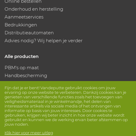
Online bestellen
Onderhoud en herstelling
Aanmeetservices
Bedrukkingen
Distributieautomaten
Advies nodig? Wij helpen je verder
Alle producten
PBM's op maat
Handbescherming
Voetbescherming
Fijn dat je er bent! Vandeputte gebruikt cookies om jouw
Beschermende kleding
ervaring op onze website te verbeteren. Dankzij cookies kan je
genieten van verschillende functies zoals het toevoegen van
veiligheidsmateriaal in je winkelmandje, het delen van
interessante artikels via sociale media of het ontvangen van
Volg ons
informatie op basis van jouw interesses. Door cookies te
gebruiken, krijgen wij beter inzicht in hoe onze website wordt
gebruikt en kunnen we de werking ervan beter afstemmen op
jouw noden.
Klik hier voor meer uitleg