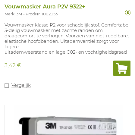
Vouwmasker Aura P2V 9322+
Merk: 3M
ProdNr. 1002053
Vouwmasker klasse P2 voor schadelijk stof. Comfortabel
3-delig vouwmasker met zachte randen om
draagcomfort te verhogen. Voorzien van niet-regelbare,
elastische hoofdbanden. Uitademventiel zorgt voor
lagere
uitademweerstand en lage C02- en vochtigheidsgraad
in het masker.
Maskers zijn apart verpakt. NPF: 10. Bevat ten minste
3,42 €
25% gerecycled materiaal, ten minste 30% gerecycled
materiaal in individuele p roductverpakking, 100%
gerecycled matriaal in primaire doos en minstens 76%
gerecycled materiaal in de verzenddoos.
Vergelijk