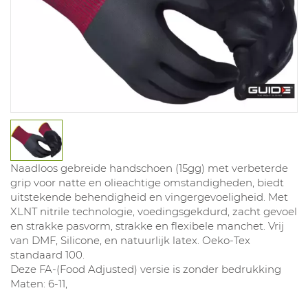
Naadloos gebreide handschoen (15gg) met verbeterde
grip voor natte en olieachtige omstandigheden, biedt
uitstekende behendigheid en vingergevoeligheid. Met
XLNT nitrile technologie, voedingsgekdurd, zacht gevoel
en strakke pasvorm, strakke en flexibele manchet. Vrij
van DMF, Silicone, en natuurlijk latex. Oeko-Tex
standaard 100.
Deze FA-(Food Adjusted) versie is zonder bedrukking
Maten: 6-11,