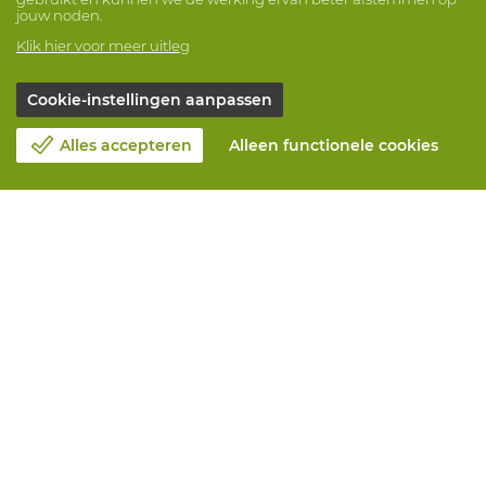
jouw noden.
Klik hier voor meer uitleg
Cookie-instellingen aanpassen
Alles accepteren
Alleen functionele cookies
Over Vandeputte
Blog
Contacteer ons
Maak een afspraak 📆
Maatschappelijk Verantwoord Ondernemen
Werken bij Vandeputte
Retourformulier
Alle diensten