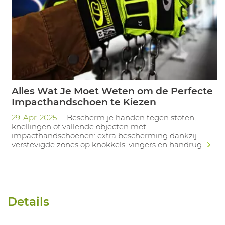
Alles Wat Je Moet Weten om de Perfecte
Impacthandschoen te Kiezen
29-Apr-2025
Bescherm je handen tegen stoten,
knellingen of vallende objecten met
impacthandschoenen: extra bescherming dankzij
verstevigde zones op knokkels, vingers en handrug.
Details