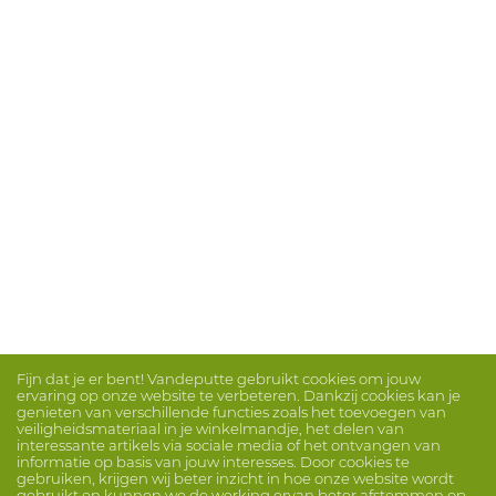
Fijn dat je er bent! Vandeputte gebruikt cookies om jouw
ervaring op onze website te verbeteren. Dankzij cookies kan je
genieten van verschillende functies zoals het toevoegen van
veiligheidsmateriaal in je winkelmandje, het delen van
interessante artikels via sociale media of het ontvangen van
informatie op basis van jouw interesses. Door cookies te
gebruiken, krijgen wij beter inzicht in hoe onze website wordt
gebruikt en kunnen we de werking ervan beter afstemmen op