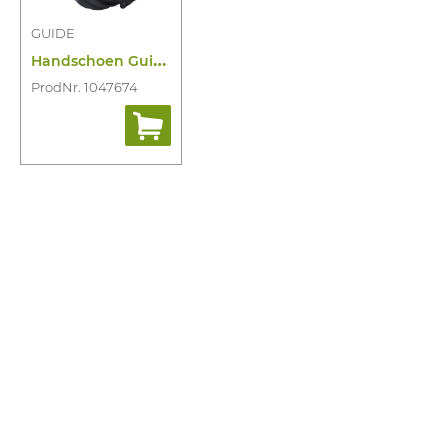
GUIDE
H
andschoen Guide Xlnt 9501
ProdNr. 1047674