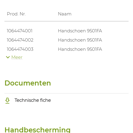
Prod. Nr.
Naam
1064474001
Handschoen 9501FA
1064474002
Handschoen 9501FA
1064474003
Handschoen 9501FA
Meer
1064474004
Handschoen 9501FA
1064474005
Handschoen 9501FA
1064474006
Handschoen 9501FA
Documenten
1064474007
Handschoen 9501FA
Technische fiche
Handbescherming