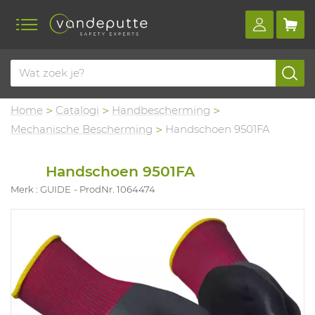
Home
Catalogi
Handbescherming
Mechanische Bescherming
Handschoen 9501FA
Handschoen 9501FA
Merk : GUIDE
ProdNr. 1064474