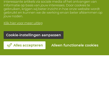
interessante artikels via sociale media of het ontvangen van
informatie op basis van jouw interesses. Door cookies te
gebruiken, krijgen wij beter inzicht in hoe onze website wordt
gebruikt en kunnen we de werking ervan beter afstemmen op
jouw noden.
Klik hier voor meer uitleg
Cookie-instellingen aanpassen
Alles accepteren
Alleen functionele cookies
Over Vandeputte
Blog
Contacteer ons
Maak een afspraak 📆
Maatschappelijk Verantwoord Ondernemen
Werken bij Vandeputte
Retourformulier