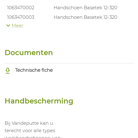
1063470002
Handschoen Basetek 12-320
1063470003
Handschoen Basetek 12-320
Meer
1063470004
Handschoen Basetek 12-320
1063470005
Handschoen Basetek 12-320
1063470006
Handschoen Basetek 12-320
Documenten
Technische fiche
Handbescherming
Bij Vandeputte kan u
terecht voor alle types
werkhandschoenen: van