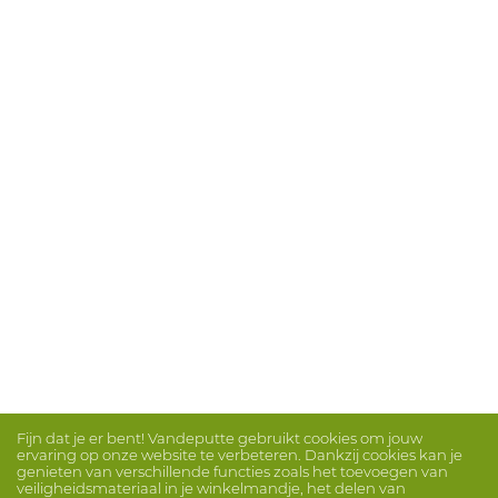
Fijn dat je er bent! Vandeputte gebruikt cookies om jouw
ervaring op onze website te verbeteren. Dankzij cookies kan je
genieten van verschillende functies zoals het toevoegen van
veiligheidsmateriaal in je winkelmandje, het delen van