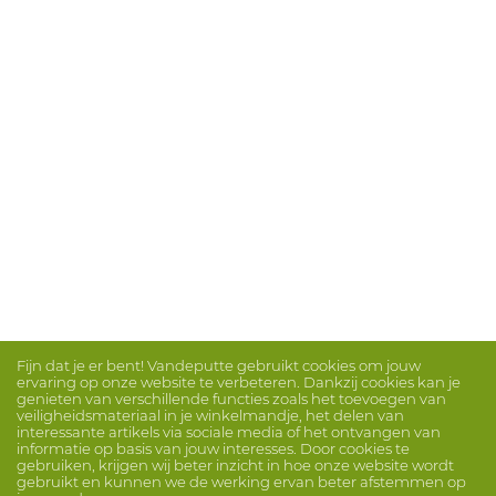
Fijn dat je er bent! Vandeputte gebruikt cookies om jouw
ervaring op onze website te verbeteren. Dankzij cookies kan je
genieten van verschillende functies zoals het toevoegen van
veiligheidsmateriaal in je winkelmandje, het delen van
interessante artikels via sociale media of het ontvangen van
informatie op basis van jouw interesses. Door cookies te
gebruiken, krijgen wij beter inzicht in hoe onze website wordt
gebruikt en kunnen we de werking ervan beter afstemmen op