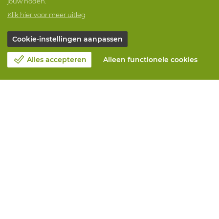
jouw noden.
Klik hier voor meer uitleg
Cookie-instellingen aanpassen
Alles accepteren
Alleen functionele cookies
Over Vandeputte
Blog
Contacteer ons
Maak een afspraak 📆
Maatschappelijk Verantwoord Ondernemen
Werken bij Vandeputte
Retourformulier
Alle diensten