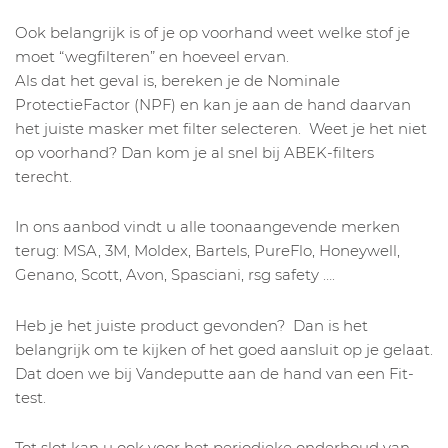
Ook belangrijk is of je op voorhand weet welke stof je
moet “wegfilteren” en hoeveel ervan.
Als dat het geval is, bereken je de Nominale
ProtectieFactor (NPF) en kan je aan de hand daarvan
het juiste masker met filter selecteren. Weet je het niet
op voorhand? Dan kom je al snel bij ABEK-filters
terecht.
In ons aanbod vindt u alle toonaangevende merken
terug: MSA, 3M, Moldex, Bartels, PureFlo, Honeywell,
Genano, Scott, Avon, Spasciani, rsg safety ….
Heb je het juiste product gevonden? Dan is het
belangrijk om te kijken of het goed aansluit op je gelaat.
Dat doen we bij Vandeputte aan de hand van een Fit-
test.
Tot slot kan u ook voor het periodieke onderhoud van