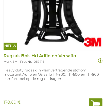
NIEUW
Rugzak Bpk-Hd Adflo en Versaflo
Merk: 3M
ProdNr. 1057416
Heavy duty rugzak in vlamvertragende stof om
motorunit Adflo en Versaflo TR-300, TR-600 en TR-800
comfortabel op de rug te dragen.
178,60 €