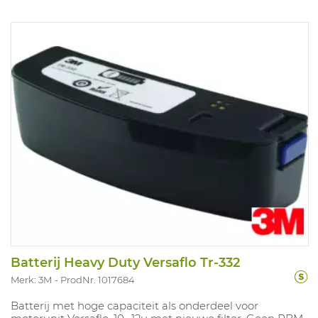
Batterij Heavy Duty Versaflo Tr-332
Merk: 3M
ProdNr. 1017684
Batterij met hoge capaciteit als onderdeel voor