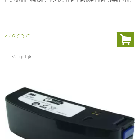
motorunit Versaflo. 10- 12u met nieuwe filter. Geen PBM.
449,00 €
Vergelijk