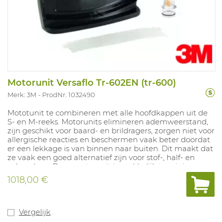
Motorunit Versaflo Tr-602EN (tr-600)
Merk: 3M
ProdNr. 1032490
Mototunit te combineren met alle hoofdkappen uit de
S- en M-reeks. Motorunits elimineren ademweerstand,
zijn geschikt voor baard- en brildragers, zorgen niet voor
allergische reacties en beschermen vaak beter doordat
er een lekkage is van binnen naar buiten. Dit maakt dat
ze vaak een goed alternatief zijn voor stof-, half- en
volmaskers. Deze motorunit is makkelijk te reinigen
door het de vlakke oppervlakken. Maakt gebruik van
1018,00 €
zowel stof- en/of gasfilters. Toestel voorzien van een laag
debiet alarm. Niet voor besloten ruimten. Batterij, lader,
riem, filterdeksel, filter, filterhouder en luchtslang zijn
apart te bestellen. Debiet: 170-220 L/min. Gewicht: 670
Vergelijk
gr zonder toebehoren. NPF: afhankelijk van gebruikte