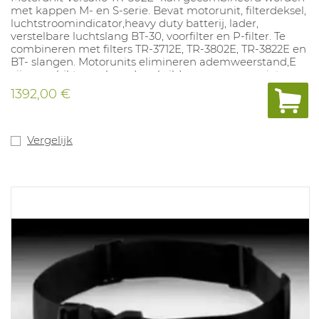
met kappen M- en S-serie. Bevat motorunit, filterdeksel,
luchtstroomindicator,heavy duty batterij, lader,
verstelbare luchtslang BT-30, voorfilter en P-filter. Te
combineren met filters TR-3712E, TR-3802E, TR-3822E en
BT- slangen. Motorunits elimineren ademweerstand,E
zijn geschikt voor baard-en brildragers, zorgen niet voor
allergische reacties en beschermen vaak beter doordat
1392,00 €
er een lekkage is van binnen naar buiten. Dit maakt dat
ze vaak een goed alternatief zijn voor stof-, half- en
volmaskers. Deze motounit is makkelijk te reinigen door
de vlakke oppervlakken. Toestel voorzien van een laag
Vergelijk
debiet alarm. Niet geschikt voor besloten ruimten.
Debiet: 190L/min. Gewicht: 1095gr. NPF: afhankelijk van
gebruikte kap.