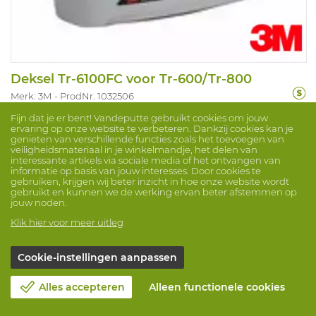
Deksel Tr-6100FC voor Tr-600/Tr-800
Merk: 3M
ProdNr. 1032506
Fijn dat je er bent! Vandeputte gebruikt cookies om jouw
Deksel voor TR-600 en TR-800 te combineren met filter
ervaring op onze website te verbeteren. Dankzij cookies kan je
TR-6110E en TR-6130E.
genieten van verschillende functies zoals het toevoegen van
veiligheidsmateriaal in je winkelmandje, het delen van
interessante artikels via sociale media of het ontvangen van
informatie op basis van jouw interesses. Door cookies te
gebruiken, krijgen wij beter inzicht in hoe onze website wordt
gebruikt en kunnen we de werking ervan beter afstemmen op
jouw noden.
20,70 €
Klik hier voor meer uitleg
Cookie-instellingen aanpassen
Vergelijk
Alles accepteren
Alleen functionele cookies