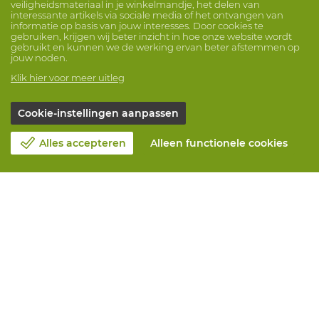
veiligheidsmateriaal in je winkelmandje, het delen van
interessante artikels via sociale media of het ontvangen van
informatie op basis van jouw interesses. Door cookies te
gebruiken, krijgen wij beter inzicht in hoe onze website wordt
gebruikt en kunnen we de werking ervan beter afstemmen op
jouw noden.
Klik hier voor meer uitleg
Cookie-instellingen aanpassen
Alles accepteren
Alleen functionele cookies
Over Vandeputte
Blog
Contacteer ons
Maak een afspraak 📆
Maatschappelijk Verantwoord Ondernemen
Werken bij Vandeputte