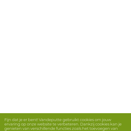
Fijn dat je er bent! Vandeputte gebruikt cookies om jouw
ervaring op onze website te verbeteren. Dankzij cookies kan je
genieten van verschillende functies zoals het toevoegen van