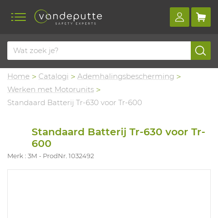
Home
Catalogi
Ademhalingsbescherming
Werken met Motorunits
Standaard Batterij Tr-630 voor Tr-600
Standaard Batterij Tr-630 voor Tr-
600
Merk : 3M
ProdNr. 1032492