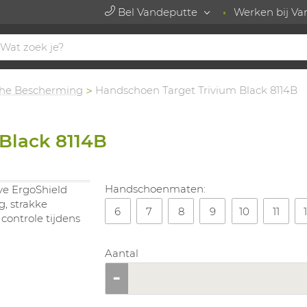
Bel Vandeputte
Werken bij Va
he Bescherming
Handschoen Target Trivium Black 8114B
Black 8114B
Handschoenmaten:
ve ErgoShield
, strakke
6
7
8
9
10
11
controle tijdens
Aantal