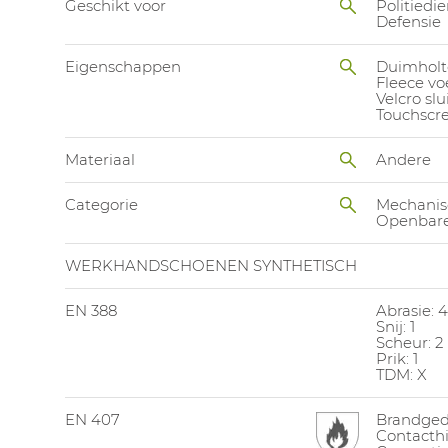
Geschikt voor
Politiedi
Defensie
Eigenschappen
Duimholte
Fleece vo
Velcro slu
Touchscr
Materiaal
Andere
Categorie
Mechanis
Openbare
WERKHANDSCHOENEN SYNTHETISCH
EN 388
Abrasie: 4
Snij: 1
Scheur: 2
Prik: 1
TDM: X
EN 407
Brandged
Contacthit