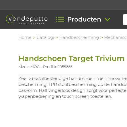
Producten
Home
Catalogi
Handbescherming
Mechanisc
Handschoen Target Trivium 
Merk : MOG
ProdNr. 1059355
Zeer abrasiebestendige handschoen met innovatie
bescherming: TPR stootbescherming op de handrug
pasvorm. Half vingerloos design zorgt voor perfecte 
wapenbediening en touch screen toestellen.