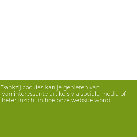
 Dankzij cookies kan je genieten van
van interessante artikels via sociale media of
 beter inzicht in hoe onze website wordt