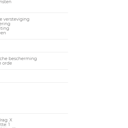
1059355005
Handsch
ensten
1059355006
Handsch
1059355007
Handsch
 versteviging
ering
iting
een
che bescherming
 orde
rag: X
te: 1