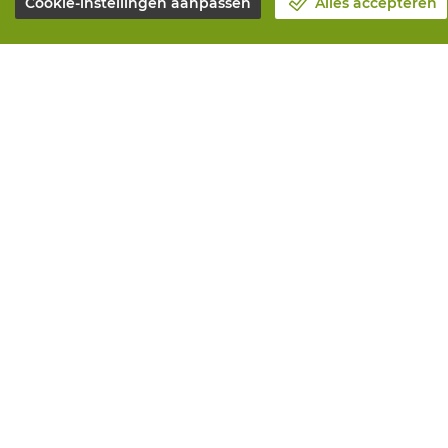
Cookie-instellingen aanpassen
Alles accepteren
Over Vandeputte
Alle diensten
Blog
Online beste
Contacteer ons
Onderhoud en
Maak een afspraak 📆
Aanmeetserv
Maatschappelijk Verantwoord
Bedrukkinge
Ondernemen
Distributiea
Werken bij Vandeputte
Advies nodig?
Retourformulier
© Vandeputte
Ver