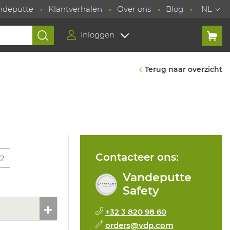
ndeputte
Klantverhalen
Over ons
Blog
NL
Inloggen
Terug naar overzicht
Contacteer ons:
12
Vandeputte
Safety
+32 3 820 98 60
orders@vdp.com