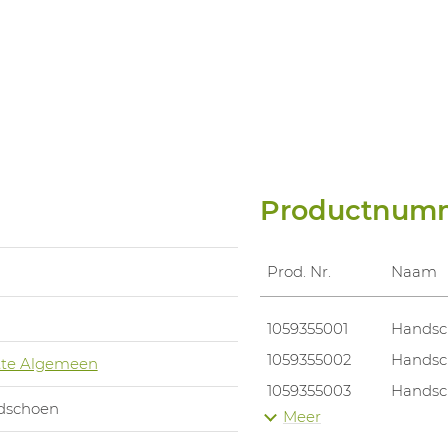
Productnum
Prod. Nr.
Naam
1059355001
Handsch
1059355002
Handsch
te Algemeen
1059355003
Handsch
dschoen
Meer
1059355004
Handsch