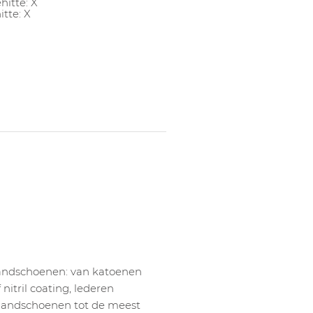
hitte: X
itte: X
handschoenen: van katoenen
itril coating, lederen
andschoenen tot de meest