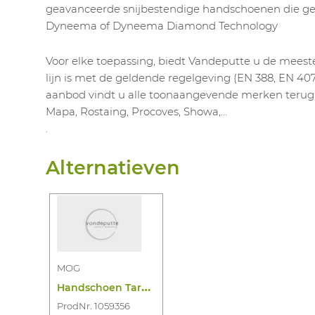
geavanceerde snijbestendige handschoenen die 
Dyneema of Dyneema Diamond Technology
Voor elke toepassing, biedt Vandeputte u de meest
lijn is met de geldende regelgeving (EN 388, EN 407,
aanbod vindt u alle toonaangevende merken terug: 
Mapa, Rostaing, Procoves, Showa,…
.
Alternatieven
MOG
H
andschoen Target Trivium Coyote Brown
ProdNr. 1059356