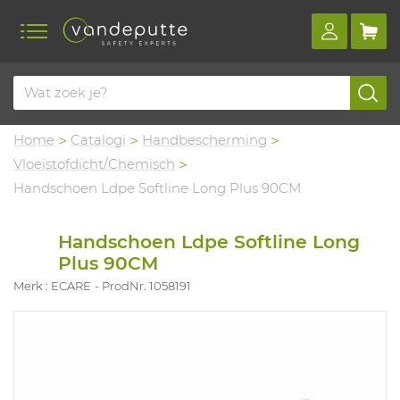
Home
Catalogi
Handbescherming
Vloeistofdicht/Chemisch
Handschoen Ldpe Softline Long Plus 90CM
Handschoen Ldpe Softline Long
Plus 90CM
Merk : ECARE
ProdNr. 1058191