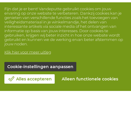
Fijn dat je er bent! Vandeputte gebruikt cookies om jouw
ervaring op onze website te verbeteren. Dankzij cookies kan je
genieten van verschillende functies zoals het toevoegen van
veiligheidsmateriaal in je winkelmandje, het delen van
interessante artikels via sociale media of het ontvangen van
informatie op basis van jouw interesses. Door cookies te
gebruiken, krijgen wij beter inzicht in hoe onze website wordt
gebruikt en kunnen we de werking ervan beter afstemmen op
jouw noden.
Klik hier voor meer uitleg
Cookie-instellingen aanpassen
Alles accepteren
Alleen functionele cookies
Over Vandeputte
Blog
Contacteer ons