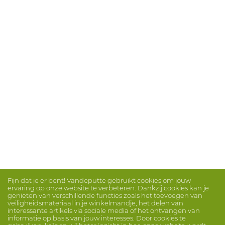
Fijn dat je er bent! Vandeputte gebruikt cookies om jouw
ervaring op onze website te verbeteren. Dankzij cookies kan je
genieten van verschillende functies zoals het toevoegen van
veiligheidsmateriaal in je winkelmandje, het delen van
interessante artikels via sociale media of het ontvangen van
informatie op basis van jouw interesses. Door cookies te