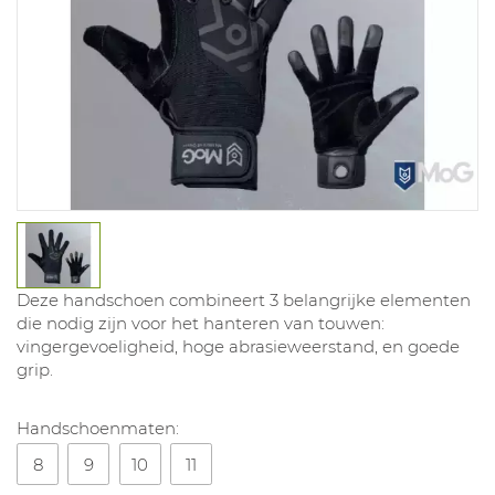
Deze handschoen combineert 3 belangrijke elementen
die nodig zijn voor het hanteren van touwen:
vingergevoeligheid, hoge abrasieweerstand, en goede
grip.
Handschoenmaten:
8
9
10
11