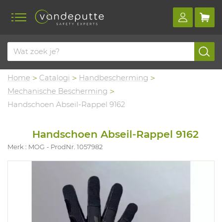
Home
Catalogi
Handbescherming
Mechanische Bescherming
Handschoen Abseil-Rappel 9162
Handschoen Abseil-Rappel 9162
Merk : MOG
ProdNr. 1057982