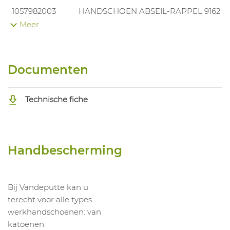
1057982003
HANDSCHOEN ABSEIL-RAPPEL 9162
Meer
1057982004
HANDSCHOEN ABSEIL-RAPPEL 9162
Documenten
Technische fiche
Handbescherming
Bij Vandeputte kan u
terecht voor alle types
werkhandschoenen: van
katoenen