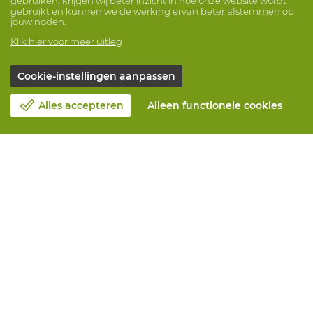
gebruiken, krijgen wij beter inzicht in hoe onze website wordt
gebruikt en kunnen we de werking ervan beter afstemmen op
jouw noden.
Klik hier voor meer uitleg
Cookie-instellingen aanpassen
Alles accepteren
Alleen functionele cookies
Over Vandeputte
Blog
Contacteer ons
Maak een afspraak 📆
Maatschappelijk Verantwoord Ondernemen
Werken bij Vandeputte
Retourformulier