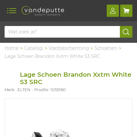
Home
Catalogi
Voetbescherming
Schoenen
Lage Schoen Brandon Xxtm White S3 SRC
Lage Schoen Brandon Xxtm White
S3 SRC
Merk : ELTEN
ProdNr. 1055180