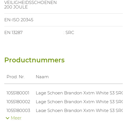
VEILIGHEIDSSCHOENEN
200 JOULE
EN-ISO 20345
EN 13287
: SRC
Productnummers
Prod. Nr.
Naam
1055180001
Lage Schoen Brandon Xxtm White S3 SRC
1055180002
Lage Schoen Brandon Xxtm White S3 SRC
1055180003
Lage Schoen Brandon Xxtm White S3 SRC
Meer
1055180004
Lage Schoen Brandon Xxtm White S3 SRC