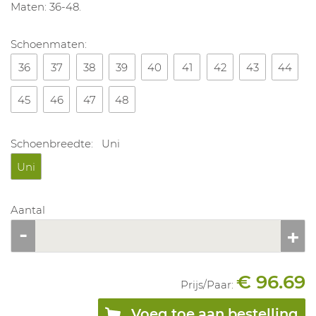
Maten: 36-48.
Schoenmaten:
36
37
38
39
40
41
42
43
44
45
46
47
48
Schoenbreedte:
Uni
Uni
Aantal
€ 96.69
Prijs/
Paar
:
Voeg toe aan bestelling