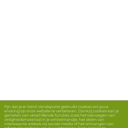
Fijn dat je er bent! Vandeputte gebruikt cookies om jouw
ervaring op onze website te verbeteren. Dankzij cookies kan je
genieten van verschillende functies zoals het toevoegen van
veiligheidsmateriaal in je winkelmandje, het delen van
interessante artikels via sociale media of het ontvangen van
informatie op basis van jouw interesses. Door cookies te