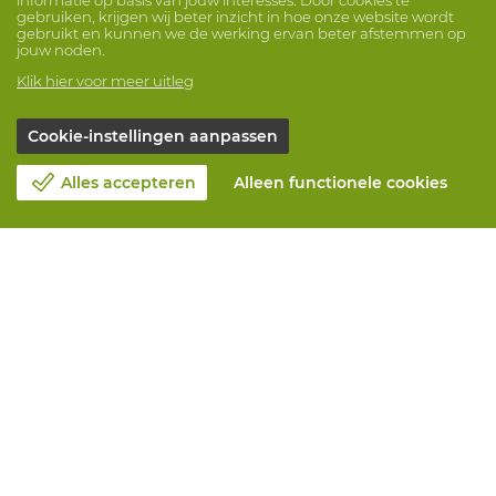
gebruiken, krijgen wij beter inzicht in hoe onze website wordt
gebruikt en kunnen we de werking ervan beter afstemmen op
jouw noden.
Klik hier voor meer uitleg
Cookie-instellingen aanpassen
Alles accepteren
Alleen functionele cookies
Over Vandeputte
Blog
Contacteer ons
Maak een afspraak 📆
Maatschappelijk Verantwoord Ondernemen
Werken bij Vandeputte
Retourformulier