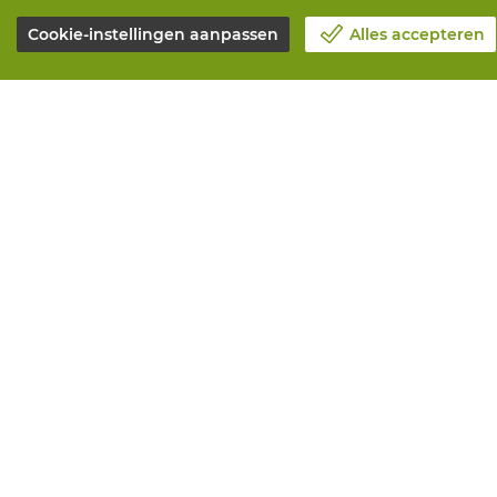
Cookie-instellingen aanpassen
Alles accepteren
Over Vandeputte
Alle diensten
Blog
Online beste
Contacteer ons
Onderhoud en
Maak een afspraak 📆
Aanmeetserv
Maatschappelijk Verantwoord
Bedrukkinge
Ondernemen
Distributiea
Werken bij Vandeputte
Advies nodig?
Retourformulier
© Vandeputte
Ver