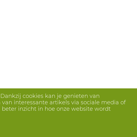
 Dankzij cookies kan je genieten van
van interessante artikels via sociale media of
 beter inzicht in hoe onze website wordt