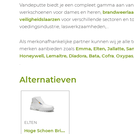
Vandeputte biedt je een compleet gamma aan va
werkschoenen voor dames en heren,
brandweerlaa
veiligheidslaarzen
voor verschillende sectoren en t
voedingsindustrie, laswerkzaamheden,...
Als merkonafhankelijke partner kunnen wij je all
merken aanbieden zoals
Emma, Elten, Jallatte, Sa
Honeywell, Lemaitre, Diadora, Bata, Cofra
,
Oxypas
.
Alternatieven
ELTEN
H
oge Schoen Brice Xxtm White S3 SRC ESD