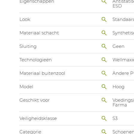
Eigenschappen
Antistatis
ESD
Look
Standaar
Materiaal schacht
Synthetis
Sluiting
Geen
Technologieën
Wellmax
Materiaal buitenzool
Andere P
Model
Hoog
Geschikt voor
Voedingsi
Farma
Veiligheidsklasse
S3
Categorie
Schoene