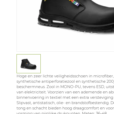
Hoge en zeer lichte veiligheidsschoen in microfiber
synthetische antiperforatiezool en synthetische 200
beschermneus. Zool in MONO-PU, tevens ESD, uits
van elektriciteit. Voorzien van een ademende en ab
binnenvoering in textiel met een extra versteviging
Slipvast, antistatisch, olie- en brandstofbestendig. 
tong en schacht bieden hoog draagcomfort en vo
vorming van pijnlijke drukpunten. Maten: 36-48.