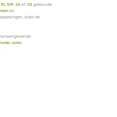
n
S1, S1P, S2
en
S3
gekeurde
rzen
en
oepassingen, zoals de
e toonaangevende
murai, uvex,
,…