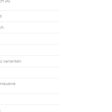
ch (A)
1054019007
Hoge Scho
1054019008
Hoge Scho
d
1054019009
Hoge Scho
ch
1054019010
Hoge Scho
1054019011
Hoge Scho
1054019012
Hoge Scho
x
1054019013
Hoge Scho
U varianten
ndustrie
n