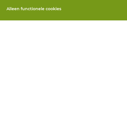
Alleen functionele cookies
Alle producten
llen
PBM's op maat
 herstelling
Handbescherming
ices
Voetbescherming
n
Beschermende kleding
utomaten
 Wij helpen je verder
koopsvoorwaarden
Privacy
Disclaimer
Cookie-inst