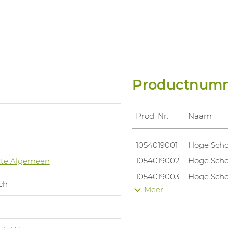
Productnum
Prod. Nr.
Naam
1054019001
Hoge Scho
1054019002
Hoge Scho
te Algemeen
1054019003
Hoge Scho
ch
Meer
1054019004
Hoge Scho
1054019005
Hoge Scho
1054019006
Hoge Scho