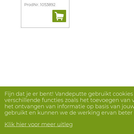
ProdNr. 1053892
Fijn dat je er bent! Vandeputte gebruikt cookie
verschillende functies zoals het toevoegen van v
het ontvangen van informatie op basis van jouw 
gebruikt en kunnen we de werking ervan bete
Klik hier voor meer uitleg