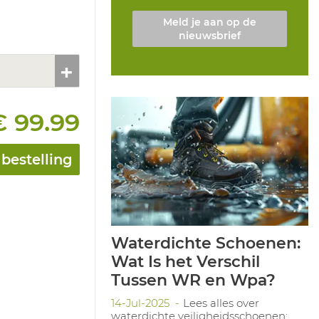
Meld je aan op de
nieuwsbrief
€ 99.99
bestelling
Waterdichte Schoenen:
Wat Is het Verschil
Tussen WR en Wpa?
14-Jul-2025
Lees alles over
waterdichte veiligheidsschoenen: