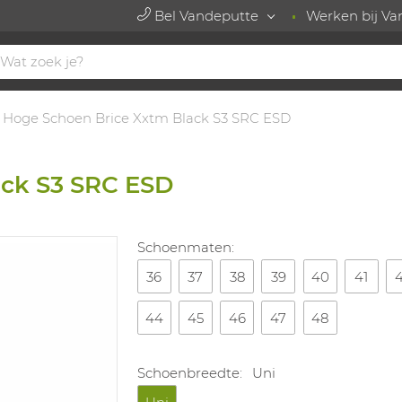
Bel Vandeputte
Werken bij Va
Hoge Schoen Brice Xxtm Black S3 SRC ESD
ack S3 SRC ESD
Schoenmaten:
36
37
38
39
40
41
44
45
46
47
48
Schoenbreedte:
Uni