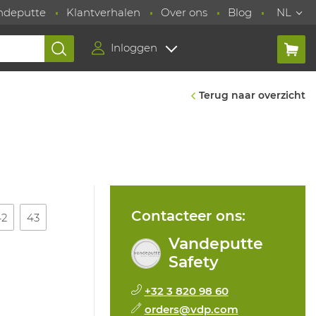
ndeputte
Klantverhalen
Over ons
Blog
NL
Inloggen
Terug naar overzicht
Contacteer ons:
42
43
Vandeputte
Safety
+32 3 820 98 60
orders@vdp.com