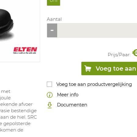
Uni
Aantal
Prijs/
Paar
:
Voeg toe aan 
Voeg toe aan productvergelijking
, met
Meer info
joule
tekende afvoer
Documenten
rasie bestendige
 aan de hiel. SRC
De gepolsterde
orkomen de