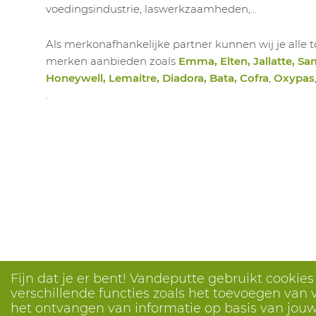
voedingsindustrie, laswerkzaamheden,...
Als merkonafhankelijke partner kunnen wij je all
merken aanbieden zoals
Emma, Elten, Jallatte, Sa
Honeywell, Lemaitre, Diadora, Bata, Cofra
,
Oxypas
.
Fijn dat je er bent! Vandeputte gebruikt cookie
verschillende functies zoals het toevoegen van v
het ontvangen van informatie op basis van jouw 