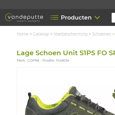
Producten
Home
Catalogi
Voetbescherming
Schoenen
Lage Schoen Unit S1PS FO S
Merk : COFRA
ProdNr. 1048134