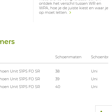
ontdek het verschil tussen WR en
WPA, hoe je de juiste kiest en waar je
op moet letten.
mers
Schoenmaten
Schoenbre
hoen Unit S1PS FO SR
38
Uni
hoen Unit S1PS FO SR
39
Uni
hoen Unit S1PS FO SR
40
Uni
hoen Unit S1PS FO SR
41
Uni
hoen Unit S1PS FO SR
42
Uni
hoen Unit S1PS FO SR
43
Uni