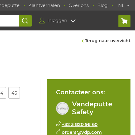
ndeputte
Klantverhalen
Over ons
Blog
NL
Inloggen
Terug naar overzicht
Contacteer ons:
44
45
Vandeputte
Safety
+32 3 820 98 60
orders@vdp.com