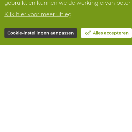
gebruikt en kunnen we de werking ervan bete
Klik hier voor meer uitleg
Cookie-instellingen aanpassen
Alles accepteren
Over Vandeputte
Alle diensten
Blog
Online beste
Contacteer ons
Onderhoud en
Maak een afspraak 📆
Aanmeetserv
Maatschappelijk Verantwoord
Bedrukkinge
Ondernemen
Distributiea
Werken bij Vandeputte
Advies nodig?
Retourformulier