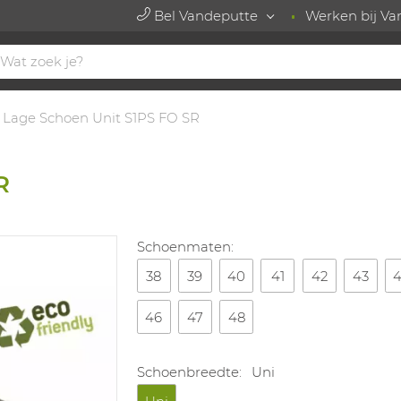
Bel Vandeputte
Werken bij Va
Lage Schoen Unit S1PS FO SR
R
Schoenmaten:
38
39
40
41
42
43
46
47
48
Schoenbreedte:
Uni