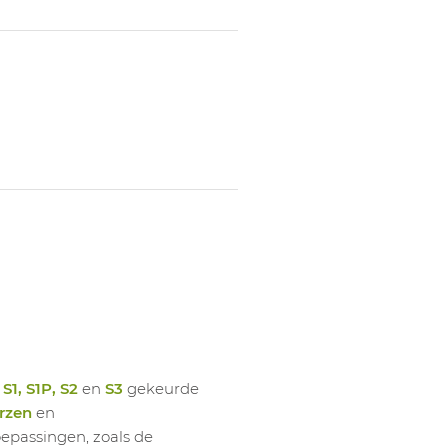
n
S1, S1P, S2
en
S3
gekeurde
rzen
en
oepassingen, zoals de