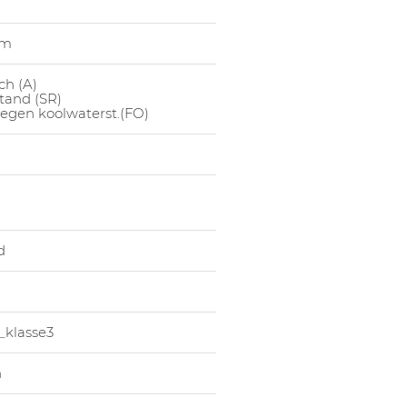
1048134007
Lage Sc
um
1048134008
Lage Sc
1048134009
Lage Sc
ch (A)
tand (SR)
1048134010
Lage Sc
egen koolwaterst.(FO)
1048134011
Lage Sc
d
_klasse3
n