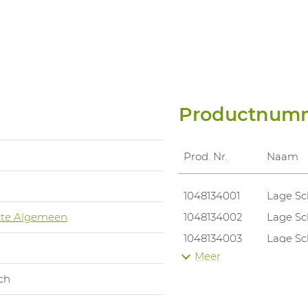
Productnum
Prod. Nr.
Naam
1048134001
Lage Sc
te Algemeen
1048134002
Lage Sc
1048134003
Lage Sc
Meer
1048134004
Lage Sc
ch
1048134005
Lage Sc
1048134006
Lage Sc