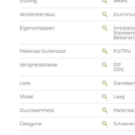
Sluiting
Veters
Versterkte neus
Alumini
Eigenschappen
Antistatis
Slipweers
Bestand t
Materiaal buitenzool
PU/TPU
Veiligheidsklasse
S1P
S1PS
Look
Standaar
Model
Laag
Duurzaamheid
Materiaal
Categorie
Schoene