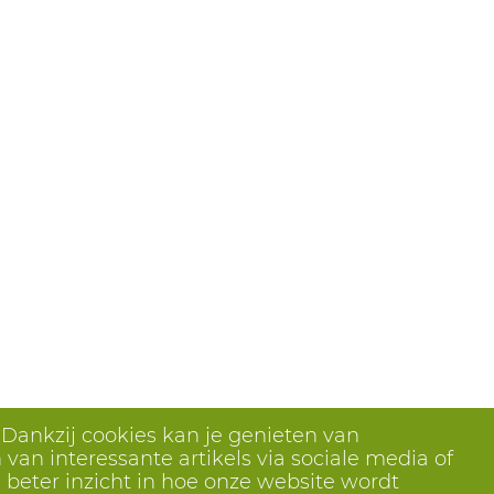
 Dankzij cookies kan je genieten van
van interessante artikels via sociale media of
 beter inzicht in hoe onze website wordt