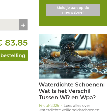
Meld je aan op de
nieuwsbrief
€ 83.85
bestelling
Waterdichte Schoenen:
Wat Is het Verschil
Tussen WR en Wpa?
14-Jul-2025
Lees alles over
waterdichte veiligheidsschoenen: