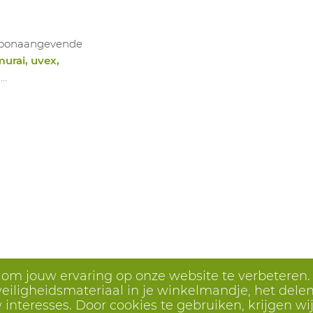
e toonaangevende
murai, uvex,
,…
s om jouw ervaring op onze website te verbeteren.
eiligheidsmateriaal in je winkelmandje, het delen 
interesses. Door cookies te gebruiken, krijgen wij