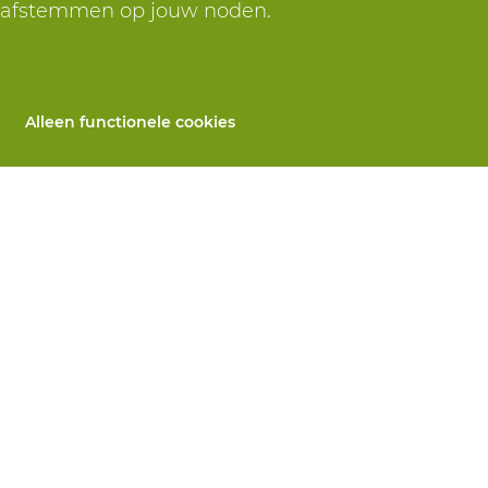
r afstemmen op jouw noden.
Alleen functionele cookies
Alle producten
llen
PBM's op maat
 herstelling
Handbescherming
ices
Voetbescherming
n
Beschermende kleding
utomaten
 Wij helpen je verder