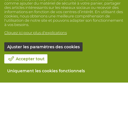
comme ajouter du matériel de sécurité à votre panier, partager
des articles intéressants sur les réseaux sociaux ou recevoir des
informations en fonction de vos centres d’intérêt. En utilisant des
cookies, nous obtenons une meilleure compréhension de
l'utilisation de notre site et pouvons adapter son fonctionnement
à vos besoins.
Cliquez ici pour plus d'explications
Ajuster les paramètres des cookies
Accepter tout
Uniquement les cookies fonctionnels
Notre société
Blog
Contactez-nous
Prenez un rendez-vous 📆