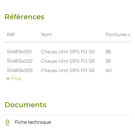
Références
Réf.
Nom
Pointures ch
1048134001
Chauss Unit S1PS FO SR
38
1048134002
Chauss Unit S1PS FO SR
39
1048134003
Chauss Unit S1PS FO SR
40
Plus
1048134004
Chauss Unit S1PS FO SR
41
1048134005
Chauss Unit S1PS FO SR
42
1048134006
Chauss Unit S1PS FO SR
43
Documents
1048134007
Chauss Unit S1PS FO SR
44
1048134008
Chauss Unit S1PS FO SR
45
Fiche technique
1048134009
Chauss Unit S1PS FO SR
46