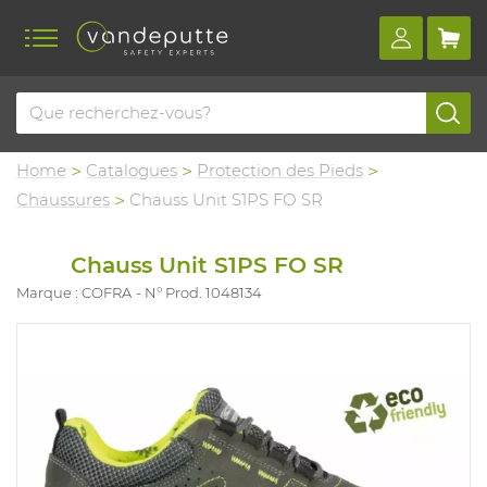
Home
Catalogues
Protection des Pieds
Chaussures
Chauss Unit S1PS FO SR
Chauss Unit S1PS FO SR
Marque : COFRA
N° Prod. 1048134