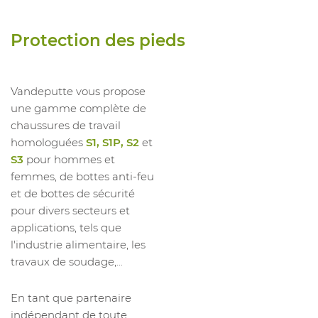
1048134010
Chauss Unit S1PS FO SR
47
1048134011
Chauss Unit S1PS FO SR
48
Protection des pieds
Vandeputte vous propose
une gamme complète de
chaussures de travail
homologuées
S1, S1P, S2
et
S3
pour hommes et
femmes, de bottes anti-feu
et de bottes de sécurité
pour divers secteurs et
applications, tels que
l'industrie alimentaire, les
travaux de soudage,...
En tant que partenaire
indépendant de toute