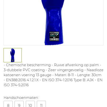
- Chemische bescherming - Ruwe afwerking op palm -
3-dubbele PVC coating - Zeer vingergevoelig - Naadloze
katoenen voering 13 gauge - Maten: 8-11 - Lengte: 30cm
- EN388:2016 4.1.2.1.X - EN ISO 374-1:2016 Type B: AJK - EN
ISO 374-5:2016
Handschoenmaten:
8
9
10
11