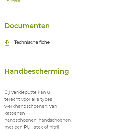
Meer
1046935004
Handschoen Wondergrip Op-600L
Documenten
Technische fiche
Handbescherming
Bij Vandeputte kan u
terecht voor alle types
werkhandschoenen: van
katoenen
handschoenen, handschoenen
met een PU, latex of nitril