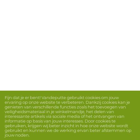
Fijn dat je er bent! Vandeputte gebruikt cookies om jouw
ervaring op onze website te verbeteren. Dankzij cookies kan je
genieten van verschillende functies zoals het toevoegen van
veiligheidsmateriaal in je winkelmandje, het delen van
interessante artikels via sociale media of het ontvangen van
informatie op basis van jouw interesses. Door cookies te
gebruiken, krijgen wij beter inzicht in hoe onze website wordt
gebruikt en kunnen we de werking ervan beter afstemmen op
jouw noden.