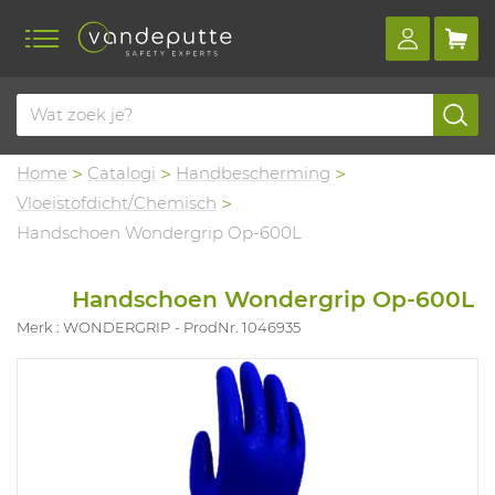
Home
Catalogi
Handbescherming
Vloeistofdicht/Chemisch
Handschoen Wondergrip Op-600L
Handschoen Wondergrip Op-600L
Merk : WONDERGRIP
ProdNr. 1046935