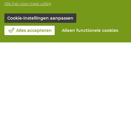
Klik hier voor meer uitleg
Cookie-instellingen aanpassen
Alles accepteren
Alleen functionele cookies
Over Vandeputte
Blog
Contacteer ons
Maak een afspraak 📆
Maatschappelijk Verantwoord Ondernemen
Werken bij Vandeputte
Retourformulier
Alle diensten