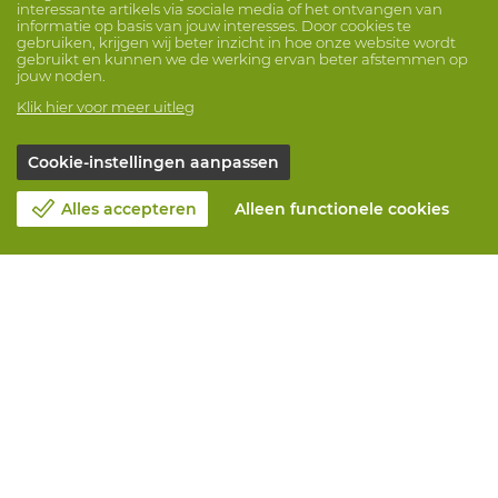
interessante artikels via sociale media of het ontvangen van
informatie op basis van jouw interesses. Door cookies te
gebruiken, krijgen wij beter inzicht in hoe onze website wordt
gebruikt en kunnen we de werking ervan beter afstemmen op
jouw noden.
Klik hier voor meer uitleg
Cookie-instellingen aanpassen
Alles accepteren
Alleen functionele cookies
Over Vandeputte
Blog
Contacteer ons
Maak een afspraak 📆
Maatschappelijk Verantwoord Ondernemen
Werken bij Vandeputte