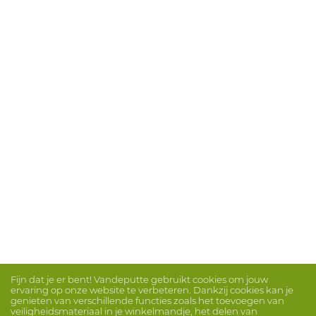
Fijn dat je er bent! Vandeputte gebruikt cookies om jouw
ervaring op onze website te verbeteren. Dankzij cookies kan je
genieten van verschillende functies zoals het toevoegen van
veiligheidsmateriaal in je winkelmandje, het delen van