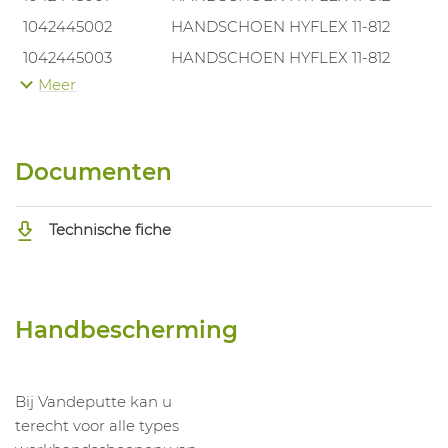
1042445002
HANDSCHOEN HYFLEX 11-812
1042445003
HANDSCHOEN HYFLEX 11-812
Meer
1042445004
HANDSCHOEN HYFLEX 11-812
1042445005
HANDSCHOEN HYFLEX 11-812
Documenten
Technische fiche
Handbescherming
Bij Vandeputte kan u
terecht voor alle types